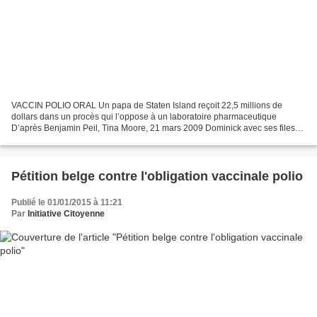
VACCIN POLIO ORAL Un papa de Staten Island reçoit 22,5 millions de
dollars dans un procès qui l’oppose à un laboratoire pharmaceutique
D’après Benjamin Peil, Tina Moore, 21 mars 2009 Dominick avec ses files
Jennifer, Diana et Heather Il y a 30 ans, un...
Pétition belge contre l'obligation vaccinale polio
Publié le 01/01/2015 à 11:21
Par
Initiative Citoyenne