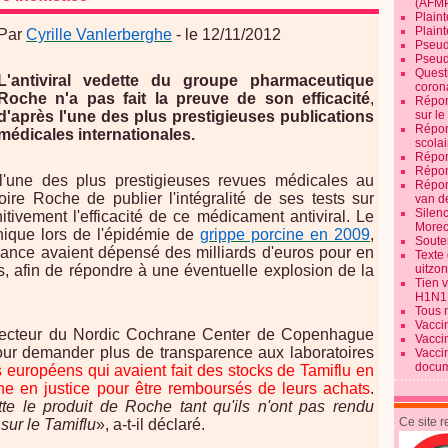
(AFM
Plaint
Plain
Par
Cyrille Vanlerberghe
- le 12/11/2012
Pseud
Pseud
Quest
L'antiviral vedette du groupe pharmaceutique
corona
Roche n'a pas fait la preuve de son efficacité
,
Répon
sur l
d'après l'une des plus prestigieuses publications
Répon
médicales internationales.
scolai
Répon
Répon
 l'une des plus prestigieuses revues médicales au
Répon
re Roche de publier l'intégralité de ses tests sur
van d
Silen
nitivement l'efficacité de ce médicament antiviral. Le
Morec
onique lors de l'épidémie de
grippe porcine en 2009
,
Souten
nce avaient dépensé des milliards d'euros pour en
Texte 
uitzo
s, afin de répondre à une éventuelle explosion de la
Tien 
H1N1
Tous 
Vacci
irecteur du Nordic Cochrane Center de Copenhague
Vacci
our demander plus de transparence aux laboratoires
Vacci
docum
 européens qui avaient fait des stocks de Tamiflu en
he en justice pour être remboursés de leurs achats
.
te le produit de Roche tant qu'ils n'ont pas rendu
Ce site 
sur le Tamiflu
», a-t-il déclaré.