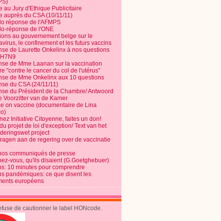
PS)
e au Jury d'Ethique Publicitaire
te auprès du CSA (10/11/11)
o réponse de l'AFMPS
o-réponse de l'ONE
ions au gouvernement belge sur le
virus, le confinement et les futurs vaccins
se de Laurette Onkelinx à nos questions
e H7N9
se de Mme Laanan sur la vaccination
re "contre le cancer du col de l'utérus"
se de Mme Onkelinx aux 10 questions
se du CSA (24/11/11)
se du Président de la Chambre/ Antwoord
e Voorzitter van de Kamer
ce on vaccine (documentaire de Lina
o)
ez Initiative Citoyenne, faites un don!
du projet de loi d'exception/ Text van het
nderingswet project
vragen aan de regering over de vaccinatie
nos communiqués de presse
nez-vous, qu'ils disaient (G.Goetghebuer)
ns: 10 minutes pour comprendre
ns pandémiques: ce que disent les
ents européens
refuse de cautionner le label HONcode.