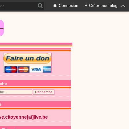
Connexion
+
Créer mon blog
che
t
ive.citoyenne[at]live.be