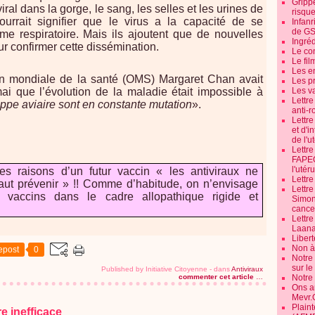
Grippe
ral dans la gorge, le sang, les selles et les urines de
risque
ourrait signifier que le virus a la capacité de se
Infanr
de G
e respiratoire. Mais ils ajoutent que de nouvelles
Ingré
r confirmer cette dissémination.
Le co
Le fil
Les e
ion mondiale de la santé (OMS) Margaret Chan avait
Les pr
ai que l’évolution de la maladie était impossible à
Les v
Lettr
rippe aviaire sont en constante mutation
».
anti-r
Lettre
et d'i
de l'u
Lettr
FAPEO
l'utéru
es raisons d’un futur vaccin « les antiviraux ne
Lettre
ut prévenir » !! Comme d’habitude, on n’envisage
Lettr
 vaccins dans le cadre allopathique rigide et
Simone
cancer
Lettr
Laana
Libert
Non à 
epost
0
Notre
sur l
Published by Initiative Citoyenne
-
dans
Antiviraux
Notre
commenter cet article
…
Ons a
Mevr.
Plain
re inefficace