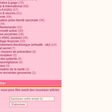
mies à gogo
(70)
e & International
(68)
e A H1N1
(57)
s & vaccins
(51)
eole
(49)
ation polio-liberté vaccinale
(36)
(34)
t Nederlands
(31)
enneté active
(30)
s enceintes
(28)
e H5N1 (aviaire)
(26)
lage financier
(20)
strement électronique (eHealth - etc)
(14)
t secret
(7)
s moyens de prévention
(6)
exception
(5)
 des patients
(4)
acovigilance
(4)
raux
(3)
risation de la santé
(3)
s enceintes grossesse
(1)
tter
vous pour être averti des nouveaux articles