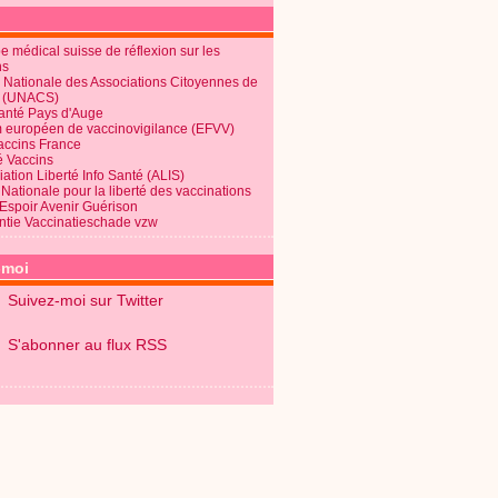
 médical suisse de réflexion sur les
ns
 Nationale des Associations Citoyennes de
é (UNACS)
Santé Pays d'Auge
 européen de vaccinovigilance (EFVV)
Vaccins France
é Vaccins
ation Liberté Info Santé (ALIS)
Nationale pour la liberté des vaccinations
 Espoir Avenir Guérison
ntie Vaccinatieschade vzw
-moi
Suivez-moi sur Twitter
S'abonner au flux RSS