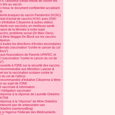
 A: l'assureur Ethias refuse de couvrir les
s liés au vaccin
ix hexa: le document confidentiel accablant
SK
dients toxiques du vaccin Pandemrix (H1N1)
ntrat d'achat de vaccins H1N1 avec GSK!
m d'Initiative Citoyenne & autres vidéos
nfants non vaccinés, en meilleure santé
opos de la Ministre à notre sujet
accins, problème social (Dr Marc Deru)
e à Mme Maggie De Block sur les vaccins
otavirus
 à toutes les directions d'écoles secondaires
nternats (vaccination "contre le cancer du col
térus")
e aux Associations de Parents UFAPEC et
 (vaccination "contre le cancer du col de
s")
 ouverte à l'ONE sur la sécurité des vaccins
e recommandée aux Ministres Laanan &
t sur la vaccination scolaire contre le
 du col de l'utérus
e recommandée d'Initiative Citoyenne à Mme
n au sujet de l'ONE
é vaccinale & information
l'obligation vaccinale!
 réponse à la réponse de Laurette Onkelinx
e H7N9
 réponse à la "réponse" de Mme Onkelinx
ntwoord aan de antwoorden van
Onkelinx (samenvatting)
te à l'Agence Fédérale des Médicaments