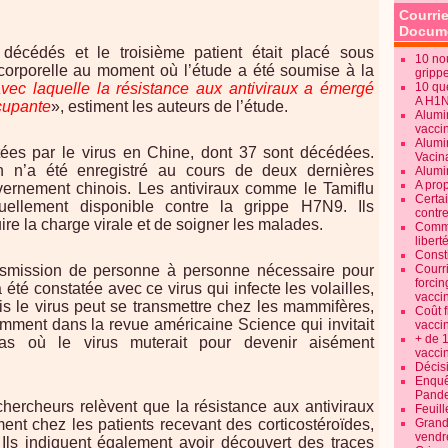
Courrie
Docume
décédés et le troisième patient était placé sous
10 no
a-corporelle au moment où l’étude a été soumise à la
gripp
 avec laquelle la résistance aux antiviraux a émergé
10 qu
A H1
cupante
», estiment les auteurs de l’étude.
Alumi
vaccin
Alumi
tées par le virus en Chine, dont 37 sont décédées.
Vacin
n’a été enregistré au cours de deux dernières
Alumi
A pro
vernement chinois. Les antiviraux comme le Tamiflu
Certa
tuellement disponible contre la grippe H7N9. Ils
contre
re la charge virale et de soigner les malades.
Commen
libert
Consti
nsmission de personne à personne nécessaire pour
Courr
forcin
té constatée avec ce virus qui infecte les volailles,
vacci
s le virus peut se transmettre chez les mammifères,
Coût 
mment dans la revue américaine Science qui invitait
vacci
+ de 
as où le virus muterait pour devenir aisément
vacci
Décisi
Enquêt
Pande
chercheurs relèvent que la résistance aux antiviraux
Feuill
ent chez les patients recevant des corticostéroïdes,
Grand
vendr
. Ils indiquent également avoir découvert des traces