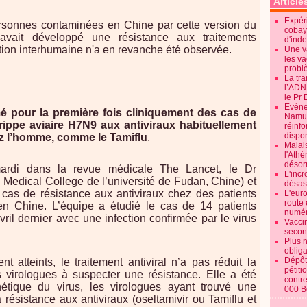
Article
Expéri
rsonnes contaminées en Chine par cette version du
cobay
 avait développé une résistance aux traitements
d'ind
tion interhumaine n'a en revanche été observée.
Une v
les va
probl
La tr
l’ADN
le Pr 
Evénem
é pour la première fois cliniquement des cas de
Namur:
rippe aviaire H7N9 aux antiviraux habituellement
réinf
dispon
hez l’homme, comme le Tamiflu
.
Malai
l'Ath
désorm
ardi dans la revue médicale The Lancet, le Dr
L'incr
edical College de l’université de Fudan, Chine) et
désast
s cas de résistance aux antiviraux chez des patients
L'euro
route 
en Chine. L’équipe a étudié le cas de 14 patients
numér
ril dernier avec une infection confirmée par le virus
Vaccin
secon
Plus 
obliga
Dépôt
t atteints, le traitement antiviral n’a pas réduit la
pétiti
s virologues à suspecter une résistance. Elle a été
contre
étique du virus, les virologues ayant trouvé une
000 B
a résistance aux antiviraux (oseltamivir ou Tamiflu et