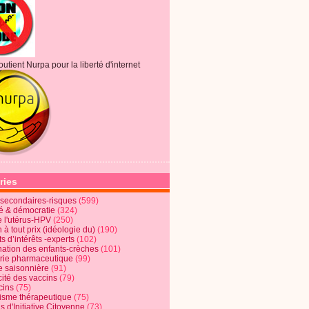
outient Nurpa pour la liberté d'internet
ries
s secondaires-risques
(599)
té & démocratie
(324)
e l'utérus-HPV
(250)
 à tout prix (idéologie du)
(190)
ts d’intérêts -experts
(102)
nation des enfants-crèches
(101)
trie pharmaceutique
(99)
e saisonnière
(91)
cité des vaccins
(79)
cins
(75)
lisme thérapeutique
(75)
s d'Initiative Citoyenne
(73)