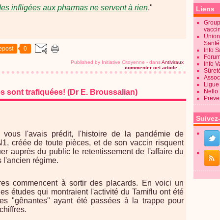
s infligées aux pharmas ne servent à rien
."
Liens
Groupe
vacci
Union
Sant
epost
0
Info 
Forum
Published by Initiative Citoyenne
-
dans
Antiviraux
Info 
commenter cet article
…
Sûret
Associ
Ligue 
s sont trafiquées! (Dr E. Broussalian)
Nello
Preve
Suivez
ous l'avais prédit, l'histoire de la pandémie de
1, créée de toute pièces, et de son vaccin risquent
er auprès du public le retentissement de l'affaire du
s l'ancien régime.
es commencent à sortir des placards. En voici un
les études qui montraient l'activité du Tamiflu ont été
, les "gênantes" ayant été passées à la trappe pour
chiffres.