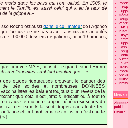
 morts dans les pays qui l'ont utilisé. En 2009, le
Pandé
Europ
ment le Tamiflu est aussi celui qui a eu le taux de
Gripp
e de la grippe A.
»
Média
Roug
Vaccin
isse Roche est aussi
dans le collimateur
de l'Agence
OMS
In he
ui l'accuse de ne pas avoir transmis aux autorités
Citoy
s de 100.000 dossiers de patients, pour 19 produits,
Femme
Gripp
Gaspil
Enregi
Contra
Autre
Loi d'
ait pas prouvée MAIS, nous dit le grand expert Bruno
Droits
Pharm
 observationnelles semblant montrer que…
»
Antivi
Milita
 des études rigoureuses prouvant le danger des
femme
ent de très solides et nombreuses DONNEES
inalistes les balaient toujours d’un revers de la
Newsle
extant que cela n’est jamais indicatif ou à tout le
e en cause le moindre rapport bénéfices/risques du
Abonnez-
t ça, ces experts-là sont drapés dans toute leur
publiés.
e confiance et tout problème de collusion n’est que le
Email
 » !