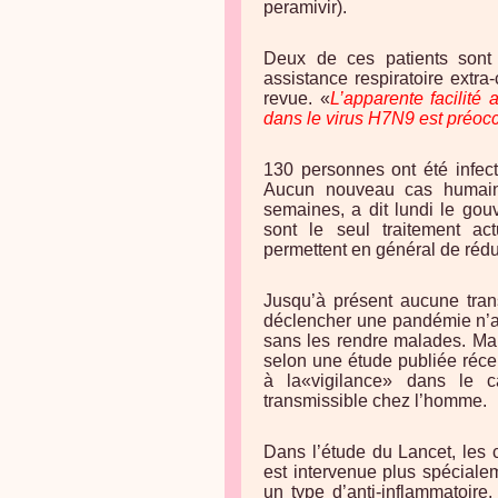
peramivir).
Deux de ces patients sont 
assistance respiratoire extr
revue. «
L’apparente facilité
dans le virus H7N9 est préoc
130 personnes ont été infec
Aucun nouveau cas humain 
semaines, a dit lundi le gou
sont le seul traitement ac
permettent en général de rédui
Jusqu’à présent aucune tra
déclencher une pandémie n’a é
sans les rendre malades. Mai
selon une étude publiée réce
à la«vigilance» dans le c
transmissible chez l’homme.
Dans l’étude du Lancet, les 
est intervenue plus spécialem
un type d’anti-inflammatoire