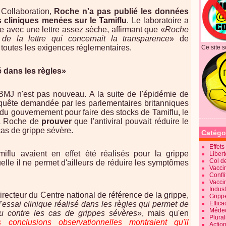
Collaboration,
Roche n'a pas publié les données
s cliniques menées sur le Tamiflu
. Le laboratoire a
e avec une lettre assez sèche, affirmant que «
Roche
 de la lettre qui concernait la transparence
» de
à toutes les exigences réglementaires.
Ce site s
é dans les règles»
 BMJ n'est pas nouveau. A la suite de l'épidémie de
quête demandée par les parlementaires britanniques
u gouvernement pour faire des stocks de Tamiflu, le
 à Roche de
prouver
que l'antiviral pouvait réduire le
as de grippe sévère.
Catégo
Effet
iflu avaient en effet été réalisés pour la grippe
Liber
Col d
elle il ne permet d'ailleurs de réduire les symptômes
Vaccin
Confli
Vacci
Indus
directeur du Centre national de référence de la grippe,
Gripp
Effica
d'essai clinique réalisé dans les règles qui permet de
Méde
flu contre les cas de grippes sévères
», mais qu'en
Plura
 conclusions observationnelles montraient qu'il
Action