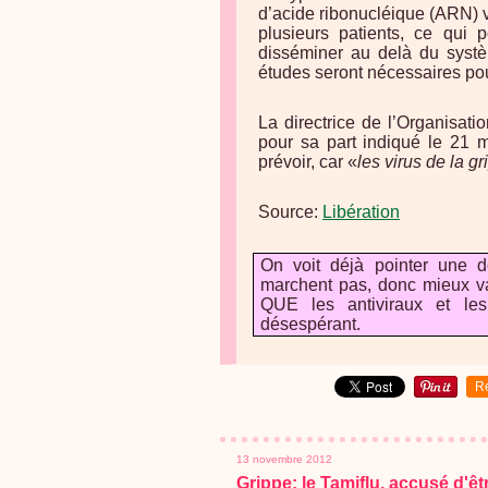
d’acide ribonucléique (ARN) vi
plusieurs patients, ce qui p
disséminer au delà du systèm
études seront nécessaires pou
La directrice de l’Organisat
pour sa part indiqué le 21 m
prévoir, car «
les virus de la g
Source:
Libération
On voit déjà pointer une d
marchent pas, donc mieux va
QUE les antiviraux et les
désespérant.
R
13 novembre 2012
Grippe: le Tamiflu, accusé d'êt