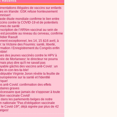
s Récents
mentations illégales de vaccins sur enfants
es en Irlande: GSK refuse honteusement
emniser!
aste étude mondiale confirme le lien entre
ccins contre la COVID-19 et de potentiels
èmes de santé
anscription de l’ARNm vaccinal au sein de
 est possible au niveau du cerveau, confirme
Didier Raoult
ent exceptionnel, les 14, 15 &16 avril, à
 la Victoire des Fourmis: santé, liberté,
ormation / Enregistrement du Congrès enfin
ible!
ses des jeunes vaccinés contre le HPV à
énée de Morlanwez: le directeur ne pourra
ais plus dire qu'il ne savait pas
oyable gâchis des vaccins anti-Covid : un
re in-con-tes-ta-ble!
députée Virginie Joron révèle la feuille de
européenne sur la santé et l'identité
ique!
s anti-Covid: confirmation des effets
daires graves
nécessaire que jamais de s'opposer à toute
tion vaccinale Covid!
 dans les parlements belges de notre
on nationale "Pas d'obligation vaccinale
 le Covid-19!", déjà signée par plus de 42
elges!