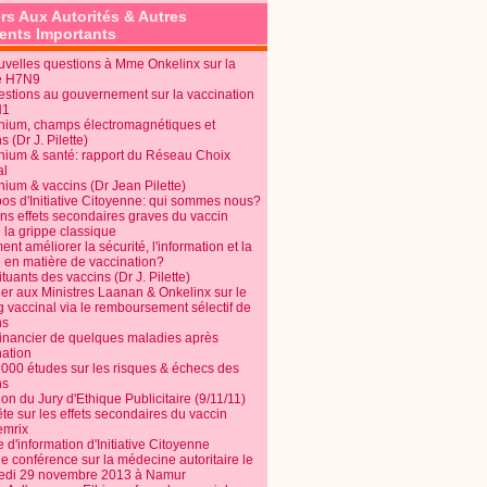
rs Aux Autorités & Autres
nts Importants
uvelles questions à Mme Onkelinx sur la
e H7N9
estions au gouvernement sur la vaccination
N1
nium, champs électromagnétiques et
s (Dr J. Pilette)
nium & santé: rapport du Réseau Choix
al
nium & vaccins (Dr Jean Pilette)
pos d'Initiative Citoyenne: qui sommes nous?
ins effets secondaires graves du vaccin
 la grippe classique
t améliorer la sécurité, l'information et la
é en matière de vaccination?
tuants des vaccins (Dr J. Pilette)
ier aux Ministres Laanan & Onkelinx sur le
g vaccinal via le remboursement sélectif de
ns
financier de quelques maladies après
nation
1000 études sur les risques & échecs des
ns
on du Jury d'Ethique Publicitaire (9/11/11)
e sur les effets secondaires du vaccin
mrix
e d'information d'Initiative Citoyenne
e conférence sur la médecine autoritaire le
edi 29 novembre 2013 à Namur