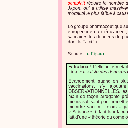
semblait
réduire le nombre de
Japon, qui a utilisé massive
mortalité le plus faible à caus
Le groupe pharmaceutique su
européenne du médicament, q
sanitaires les données de plu
dont le Tamiflu.
Source:
Le Figaro
Fabuleux !
L’efficacité n’ét
Lina, «
il existe des données
Etrangement, quand en plus
vaccinations, s’y ajout
OBSERVATIONNELLES, les vacc
main de façon arrogante prét
moins suffisant pour remettr
moindre vaccin… mais à par
« Science », il faut leur fair
fait d’une « théorie du complot