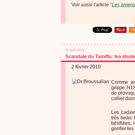
Voir aussi l'article "
Les amende
R
11 août 2010
Scandale du Tamiflu: les étude
2 février 2010
Comme je v
grippe H1N
de provoqu
collier dan
Les cadavr
très beau: 
falsifiées
gonfler les 