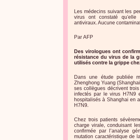
Les médecins suivant les pe
virus ont constaté qu'elle
antiviraux. Aucune contamina
Par AFP
Des virologues ont confirm
résistance du virus de la g
utilisés contre la grippe c
Dans une étude publiée m
Zhenghong Yuang (Shanghai M
ses collègues décrivent troi
infectés par le virus H7N9 
hospitalisés à Shanghai en av
H7N9.
Chez trois patients sévèremen
charge virale, conduisant le
confirmée par l’analyse gén
mutation caractéristique de l