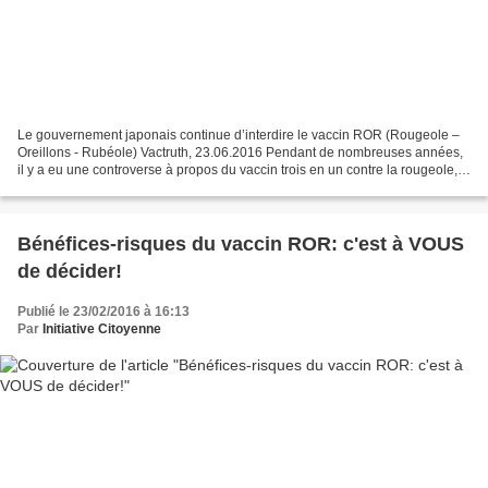
Le gouvernement japonais continue d’interdire le vaccin ROR (Rougeole –
Oreillons - Rubéole) Vactruth, 23.06.2016 Pendant de nombreuses années,
il y a eu une controverse à propos du vaccin trois en un contre la rougeole,
les oreillons et la rubéole. Le...
Bénéfices-risques du vaccin ROR: c'est à VOUS
de décider!
Publié le 23/02/2016 à 16:13
Par
Initiative Citoyenne