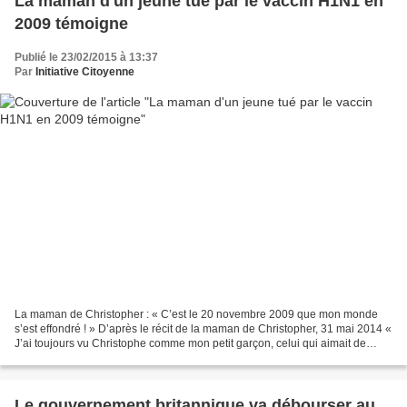
La maman d'un jeune tué par le vaccin H1N1 en
2009 témoigne
Publié le 23/02/2015 à 13:37
Par
Initiative Citoyenne
La maman de Christopher : « C’est le 20 novembre 2009 que mon monde
s’est effondré ! » D’après le récit de la maman de Christopher, 31 mai 2014 «
J’ai toujours vu Christophe comme mon petit garçon, celui qui aimait de
dessiner, lire, construire, écouter...
Le gouvernement britannique va débourser au