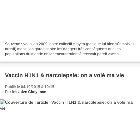
Souvenez-vous, en 2009, notre collectif citoyen (pas que lui bien sûr mais lui
aussi!) mettait en garde contre les dangers très conséquents que les
populations du monde entier encoureraient à recevoir pareil vaccin
expérimental..... comme seul "argument"...
Vaccin H1N1 & narcolepsie: on a volé ma vie
Publié le 04/10/2015 à 10:15
Par
Initiative Citoyenne