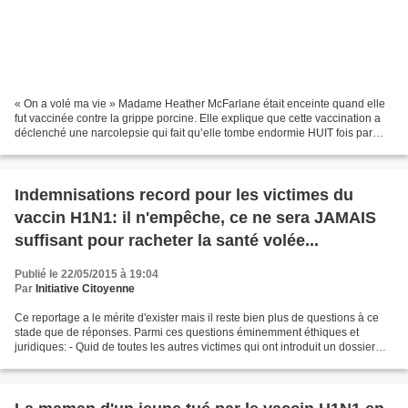
« On a volé ma vie » Madame Heather McFarlane était enceinte quand elle
fut vaccinée contre la grippe porcine. Elle explique que cette vaccination a
déclenché une narcolepsie qui fait qu’elle tombe endormie HUIT fois par
jour…Elle espère pouvoir obtenir...
Indemnisations record pour les victimes du
vaccin H1N1: il n'empêche, ce ne sera JAMAIS
suffisant pour racheter la santé volée...
Publié le 22/05/2015 à 19:04
Par
Initiative Citoyenne
Ce reportage a le mérite d'exister mais il reste bien plus de questions à ce
stade que de réponses. Parmi ces questions éminemment éthiques et
juridiques: - Quid de toutes les autres victimes qui ont introduit un dossier
auprès de l'ONIAM et qui vont...