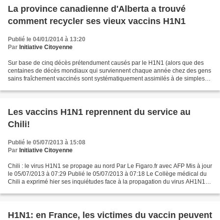
La province canadienne d'Alberta a trouvé
comment recycler ses vieux vaccins H1N1
Publié le 04/01/2014 à 13:20
Par
Initiative Citoyenne
Sur base de cinq décès prétendument causés par le H1N1 (alors que des
centaines de décès mondiaux qui surviennent chaque année chez des gens
sains fraîchement vaccinés sont systématiquement assimilés à de simples
coïncidences!!), la province d'Alberta...
Les vaccins H1N1 reprennent du service au
Chili!
Publié le 05/07/2013 à 15:08
Par
Initiative Citoyenne
Chili : le virus H1N1 se propage au nord Par Le Figaro.fr avec AFP Mis à jour
le 05/07/2013 à 07:29 Publié le 05/07/2013 à 07:18 Le Collège médical du
Chili a exprimé hier ses inquiétudes face à la propagation du virus AH1N1,
appelé aussi grippe porcine...
H1N1: en France, les victimes du vaccin peuvent