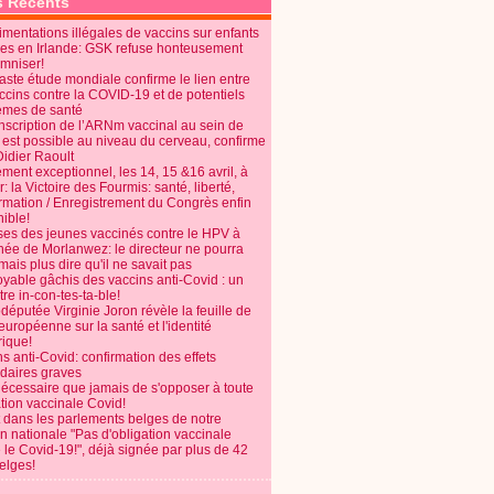
s Récents
mentations illégales de vaccins sur enfants
es en Irlande: GSK refuse honteusement
emniser!
aste étude mondiale confirme le lien entre
ccins contre la COVID-19 et de potentiels
èmes de santé
anscription de l’ARNm vaccinal au sein de
 est possible au niveau du cerveau, confirme
Didier Raoult
ent exceptionnel, les 14, 15 &16 avril, à
 la Victoire des Fourmis: santé, liberté,
ormation / Enregistrement du Congrès enfin
ible!
ses des jeunes vaccinés contre le HPV à
énée de Morlanwez: le directeur ne pourra
ais plus dire qu'il ne savait pas
oyable gâchis des vaccins anti-Covid : un
re in-con-tes-ta-ble!
députée Virginie Joron révèle la feuille de
européenne sur la santé et l'identité
ique!
s anti-Covid: confirmation des effets
daires graves
nécessaire que jamais de s'opposer à toute
tion vaccinale Covid!
 dans les parlements belges de notre
on nationale "Pas d'obligation vaccinale
 le Covid-19!", déjà signée par plus de 42
elges!