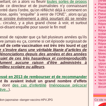
(AFM
ellant, on a alors vu fleurir
toutes sortes de propos
Plaint
 de ce directeur et de journalistes n'y connaissant
Plain
entré dans l'ordre, qu'on réfléchit déjà à comment on
Pseud
se, après "enquête" à venir de l'ONE", alors qu'
un
Pseud
Quest
e sinistre évènement a déjà pourtant dû se rendre
corona
f... circulez, y a plus grand chose à voir, et surtout
Répon
oi-disant enquête pour savoir le fin mot!
sur l
Répon
scolai
ssé de rajouter que ça fait plusieurs années qu'ils
Répon
Répon
core jamais eu ça, comme si cet épisode surgissait de
Répon
ssif de cette vaccination est
très très
lourd et
cet
van d
'insère dans une véritable litanie d'articles de
Silen
dénonciations depuis des années et des années
Morec
Souten
ujet de ces très hasardeux et contreproductifs
Texte 
lument aucune raison d'être administrés à
uitzo
ilieu scolaire ou ailleurs
.
Tien 
H1N1
Tous 
essé en 2013 de rembourser et de recommander
Vacci
Vacci
nt ils avaient induit un grand nombre d'effets
Vacci
, dont
des cas d'infertilité
(
ménopause précoce/
docum
ive...
).
Ce site 