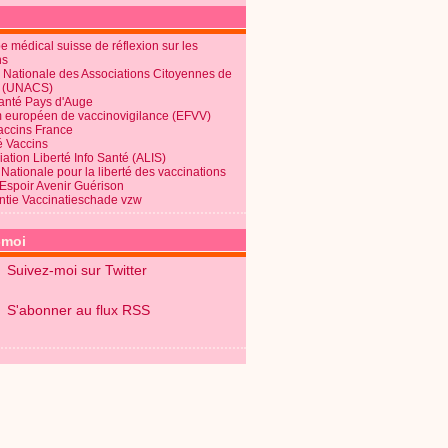
 médical suisse de réflexion sur les
ns
 Nationale des Associations Citoyennes de
é (UNACS)
Santé Pays d'Auge
 européen de vaccinovigilance (EFVV)
Vaccins France
é Vaccins
ation Liberté Info Santé (ALIS)
Nationale pour la liberté des vaccinations
 Espoir Avenir Guérison
ntie Vaccinatieschade vzw
-moi
Suivez-moi sur Twitter
S'abonner au flux RSS