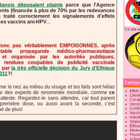
anois déposaient plainte
parce que l'Agence
ts (financée à plus de 70% par les redevances
traité correctement les signalements d'effets
ces vaccins ani-HPV
...
Ce site s
 donc pas véritablement EMPOISONNES, après
table propagande médico-pharmaceutique
et organisée par les autorités publiques,
à rendues coupables de publicité vaccinale
é par
la très officielle décision du Jury d'Ethique
2011
?!
Catégo
e le nez au milieu du visage et les faits sont hélas
Effet
par des experts de renommée mondiale, comme
ce
Liber
atteste. Regardez-le sans attendre, car tout parent
Col d
première dose, ou aussi avant la seconde, c'est
Vaccin
Confli
é de plus!
Vacci
Indus
Gripp
Effica
Méde
Plura
Action