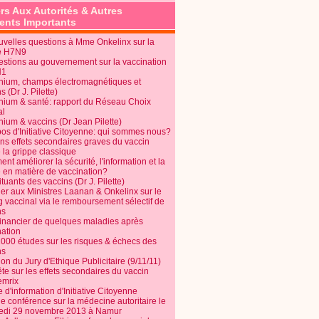
rs Aux Autorités & Autres
nts Importants
uvelles questions à Mme Onkelinx sur la
e H7N9
estions au gouvernement sur la vaccination
N1
nium, champs électromagnétiques et
s (Dr J. Pilette)
nium & santé: rapport du Réseau Choix
al
nium & vaccins (Dr Jean Pilette)
pos d'Initiative Citoyenne: qui sommes nous?
ins effets secondaires graves du vaccin
 la grippe classique
t améliorer la sécurité, l'information et la
é en matière de vaccination?
tuants des vaccins (Dr J. Pilette)
ier aux Ministres Laanan & Onkelinx sur le
g vaccinal via le remboursement sélectif de
ns
financier de quelques maladies après
nation
1000 études sur les risques & échecs des
ns
on du Jury d'Ethique Publicitaire (9/11/11)
e sur les effets secondaires du vaccin
mrix
e d'information d'Initiative Citoyenne
e conférence sur la médecine autoritaire le
edi 29 novembre 2013 à Namur