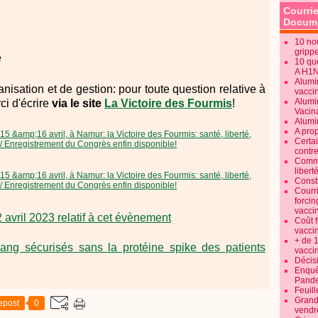
Courrie
Docume
10 no
gripp
e
10 qu
A H1
Alumi
nisation et de gestion: pour toute question relative à
vaccin
Alumi
ci d'écrire
via le site
La Victoire des Fourmis
!
Vacin
Alumi
A pro
Certa
contre
Commen
libert
Consti
Courr
forcin
vacci
vril 2023 relatif à cet évènement
Coût 
vacci
+ de 
ang sécurisés sans la protéine spike des patients
vacci
Décisi
Enquêt
Pande
Feuill
Grand
epost
0
vendr