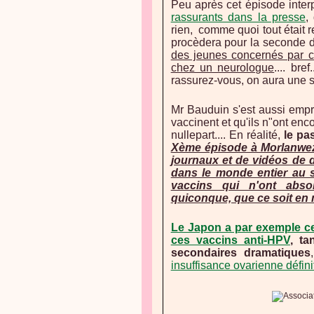
Peu après cet épisode interp
rassurants dans la presse
,
rien, comme quoi tout était r
procèdera pour la seconde do
des jeunes concernés par c
chez un neurologue
.... bre
rassurez-vous, on aura une s
Mr Bauduin s'est aussi empre
vaccinent et qu'ils n"ont en
nullepart.... En réalité,
le pa
Xème épisode à Morlanwez s
journaux et de vidéos de 
dans le monde entier au s
vaccins qui n'ont abso
quiconque, que ce soit en m
Le Japon a par exemple c
ces vaccins anti-HPV
, ta
secondaires dramatiques
insuffisance ovarienne définit