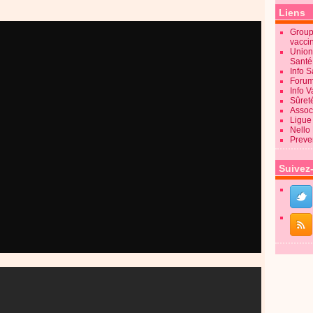
Liens
Groupe
vacci
Union
Sant
Info 
Forum
Info 
Sûret
Associ
Ligue 
Nello
Preve
Suivez