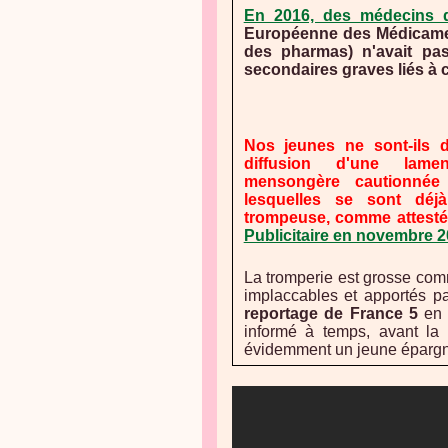
En 2016, des médecins d
Européenne des Médicamen
des pharmas) n'avait pas 
secondaires graves liés à 
Nos jeunes ne sont-ils
diffusion d'une lamen
mensongère cautionnée 
lesquelles se sont déj
trompeuse, comme attest
Publicitaire en novembre 
La tromperie est grosse comm
implaccables et apportés 
reportage de France 5
en 
informé à temps, avant la 
évidemment un jeune épargn