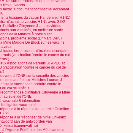
 A: l'assureur Ethias refuse de couvrir les
s liés au vaccin
ix hexa: le document confidentiel accablant
SK
dients toxiques du vaccin Pandemrix (H1N1)
ntrat d'achat de vaccins H1N1 avec GSK!
m d'Initiative Citoyenne & autres vidéos
nfants non vaccinés, en meilleure santé
opos de la Ministre à notre sujet
accins, problème social (Dr Marc Deru)
e à Mme Maggie De Block sur les vaccins
otavirus
 à toutes les directions d'écoles secondaires
nternats (vaccination "contre le cancer du col
térus")
e aux Associations de Parents UFAPEC et
 (vaccination "contre le cancer du col de
s")
 ouverte à l'ONE sur la sécurité des vaccins
e recommandée aux Ministres Laanan &
t sur la vaccination scolaire contre le
 du col de l'utérus
e recommandée d'Initiative Citoyenne à Mme
n au sujet de l'ONE
é vaccinale & information
l'obligation vaccinale!
 réponse à la réponse de Laurette Onkelinx
e H7N9
 réponse à la "réponse" de Mme Onkelinx
ntwoord aan de antwoorden van
Onkelinx (samenvatting)
te à l'Agence Fédérale des Médicaments