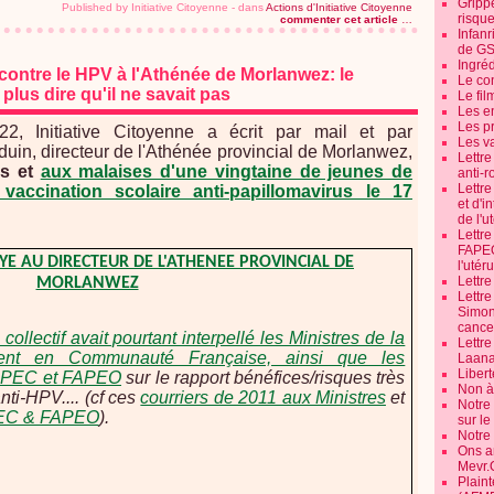
Grippe
Published by Initiative Citoyenne
-
dans
Actions d'Initiative Citoyenne
risque
commenter cet article
…
Infanr
de G
Ingré
contre le HPV à l'Athénée de Morlanwez: le
Le co
plus dire qu'il ne savait pas
Le fil
Les e
Les pr
, Initiative Citoyenne a écrit par mail et par
Les v
in, directeur de l'Athénée provincial de Morlanwez,
Lettr
es et
aux malaises d'une vingtaine de jeunes de
anti-r
Lettre
vaccination scolaire anti-papillomavirus le 17
et d'i
de l'u
Lettr
FAPEO
YE AU DIRECTEUR DE L'ATHENEE PROVINCIAL DE
l'utéru
Lettre
MORLANWEZ
Lettr
Simone
cancer
 collectif avait pourtant interpellé les Ministres de la
Lettr
ent en Communauté Française, ainsi que les
Laana
Libert
FAPEC et FAPEO
sur le rapport bénéfices/risques très
Non à 
nti-HPV.... (cf ces
courriers de 2011 aux Ministres
et
Notre
PEC & FAPEO
).
sur l
Notre
Ons a
Mevr.
Plain