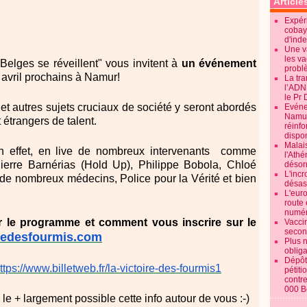
Article
Expéri
cobay
d'ind
Une v
les va
 Belges se réveillent" vous invitent à
un événement
probl
 avril prochains à Namur!
La tr
l’ADN
le Pr 
 et autres sujets cruciaux de société y seront abordés
Evénem
Namur:
 étrangers de talent.
réinf
dispon
Malai
n effet, en live de nombreux intervenants comme
l'Ath
erre Barnérias (Hold Up), Philippe Bobola, Chloé
désorm
L'incr
e nombreux médecins, Police pour la Vérité et bien
désast
L'euro
route 
numér
ur le programme et comment vous inscrire sur le
Vaccin
secon
iredesfourmis.com
Plus 
obliga
Dépôt
ttps://www.billetweb.fr/la-victoire-des-fourmis1
pétiti
contre
000 B
 le + largement possible cette info autour de vous :-)