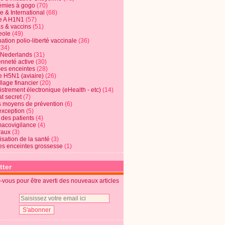
mies à gogo
(70)
e & International
(68)
e A H1N1
(57)
s & vaccins
(51)
eole
(49)
ation polio-liberté vaccinale
(36)
(34)
t Nederlands
(31)
enneté active
(30)
s enceintes
(28)
e H5N1 (aviaire)
(26)
lage financier
(20)
strement électronique (eHealth - etc)
(14)
t secret
(7)
s moyens de prévention
(6)
exception
(5)
 des patients
(4)
acovigilance
(4)
raux
(3)
risation de la santé
(3)
s enceintes grossesse
(1)
tter
vous pour être averti des nouveaux articles