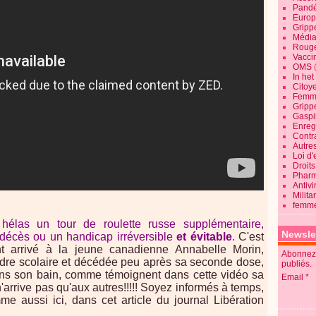
Pandé
Europ
Gripp
Média
Roug
Vaccin
OMS
In he
Citoy
Femme
Gripp
Gaspil
Enregi
Contra
Autre
Loi d'
Droits
Pharm
Antivi
Milita
femme
élas un tour de roulette russe supplémentaire,
Newsle
 décès ou un handicap irréversible
et évitable
.
C'est
t arrivé à la jeune canadienne Annabelle Morin,
Abonnez-
dre scolaire et décédée peu après sa seconde dose,
publiés.
ans son bain, comme témoignent dans cette vidéo sa
Email
'arrive pas qu'aux autres!!!!! Soyez informés à temps,
 aussi ici, dans cet article du journal Libération