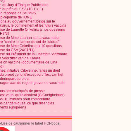
PS)
e au Jury d'Ethique Publicitaire
te auprès du CSA (10/11/11)
o réponse de l'AFMPS
o-réponse de l'ONE
ions au gouvernement belge sur le
virus, le confinement et les futurs vaccins
se de Laurette Onkelinx à nos questions
e H7N9
se de Mme Laanan sur la vaccination
re "contre le cancer du col de l'utérus"
se de Mme Onkelinx aux 10 questions
se du CSA (24/11/11)
se du Président de la Chambre/ Antwoord
e Voorzitter van de Kamer
ce on vaccine (documentaire de Lina
o)
ez Initiative Citoyenne, faites un don!
du projet de loi d'exception/ Text van het
nderingswet project
vragen aan de regering over de vaccinatie
nos communiqués de presse
nez-vous, qu'ils disaient (G.Goetghebuer)
ns: 10 minutes pour comprendre
ns pandémiques: ce que disent les
ents européens
refuse de cautionner le label HONcode.