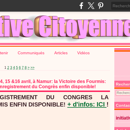
tenir
Communiqués
Articles
Vidéos
1
2
3
4
5
6
7
8
>
>>
, 15 &16 avril, à Namur: la Victoire des Fourmis:
Recher
/ Enregistrement du Congrès enfin disponible!
EGISTREMENT DU CONGRES LA
+ d'infos: ICI
!
IS ENFIN DISPONIBLE!
Contac
initiat