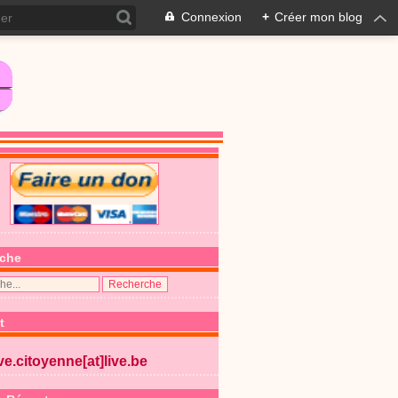
Connexion
+
Créer mon blog
che
t
ive.citoyenne[at]live.be