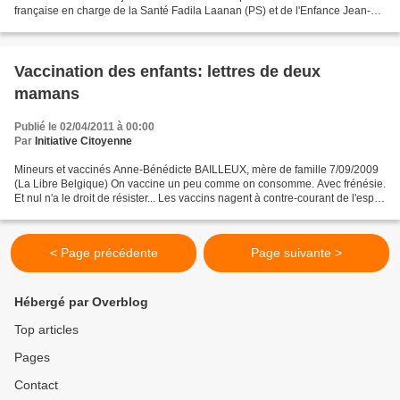
française en charge de la Santé Fadila Laanan (PS) et de l'Enfance Jean-
Marc Nollet (Ecolo) pour dénoncer...
Vaccination des enfants: lettres de deux
mamans
Publié le 02/04/2011 à 00:00
Par
Initiative Citoyenne
Mineurs et vaccinés Anne-Bénédicte BAILLEUX, mère de famille 7/09/2009
(La Libre Belgique) On vaccine un peu comme on consomme. Avec frénésie.
Et nul n'a le droit de résister... Les vaccins nagent à contre-courant de l'esprit
du siècle : ils ne sont ni...
< Page précédente
Page suivante >
Hébergé par Overblog
Top articles
Pages
Contact