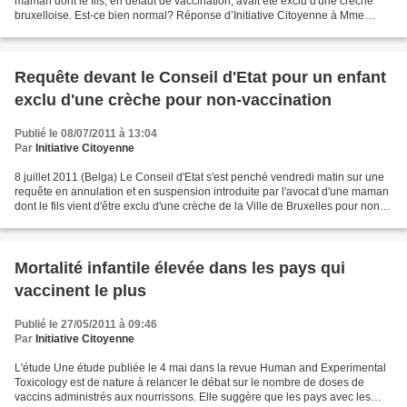
maman dont le fils, en défaut de vaccination, avait été exclu d'une crèche
bruxelloise. Est-ce bien normal? Réponse d’Initiative Citoyenne à Mme
Miermans : 1°) La rougeole est considérée,...
Requête devant le Conseil d'Etat pour un enfant
exclu d'une crèche pour non-vaccination
Publié le 08/07/2011 à 13:04
Par
Initiative Citoyenne
8 juillet 2011 (Belga) Le Conseil d'Etat s'est penché vendredi matin sur une
requête en annulation et en suspension introduite par l'avocat d'une maman
dont le fils vient d'être exclu d'une crèche de la Ville de Bruxelles pour non-
vaccination. La requête...
Mortalité infantile élevée dans les pays qui
vaccinent le plus
Publié le 27/05/2011 à 09:46
Par
Initiative Citoyenne
L'étude Une étude publiée le 4 mai dans la revue Human and Experimental
Toxicology est de nature à relancer le débat sur le nombre de doses de
vaccins administrés aux nourrissons. Elle suggère que les pays avec les