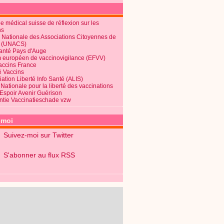
 médical suisse de réflexion sur les
ns
 Nationale des Associations Citoyennes de
é (UNACS)
Santé Pays d'Auge
 européen de vaccinovigilance (EFVV)
Vaccins France
é Vaccins
ation Liberté Info Santé (ALIS)
Nationale pour la liberté des vaccinations
 Espoir Avenir Guérison
ntie Vaccinatieschade vzw
-moi
Suivez-moi sur Twitter
S'abonner au flux RSS