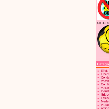
Ce site s
Catégo
Effet
Liber
Col d
Vaccin
Confli
Vacci
Indus
Gripp
Effica
Méde
Plura
Action