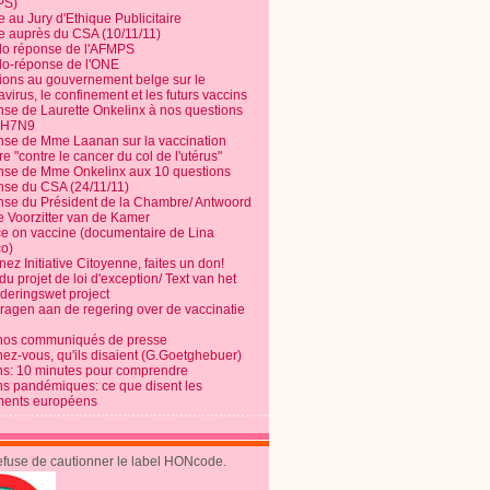
PS)
e au Jury d'Ethique Publicitaire
te auprès du CSA (10/11/11)
o réponse de l'AFMPS
o-réponse de l'ONE
ions au gouvernement belge sur le
virus, le confinement et les futurs vaccins
se de Laurette Onkelinx à nos questions
e H7N9
se de Mme Laanan sur la vaccination
re "contre le cancer du col de l'utérus"
se de Mme Onkelinx aux 10 questions
se du CSA (24/11/11)
se du Président de la Chambre/ Antwoord
e Voorzitter van de Kamer
ce on vaccine (documentaire de Lina
o)
ez Initiative Citoyenne, faites un don!
du projet de loi d'exception/ Text van het
nderingswet project
vragen aan de regering over de vaccinatie
nos communiqués de presse
nez-vous, qu'ils disaient (G.Goetghebuer)
ns: 10 minutes pour comprendre
ns pandémiques: ce que disent les
ents européens
refuse de cautionner le label HONcode.