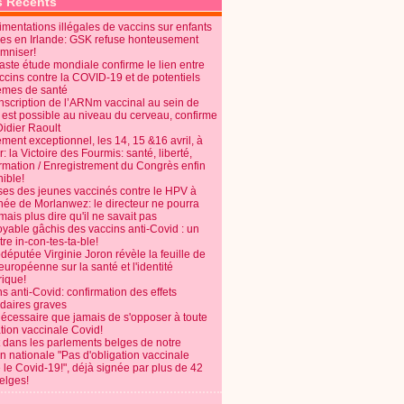
s Récents
mentations illégales de vaccins sur enfants
es en Irlande: GSK refuse honteusement
emniser!
aste étude mondiale confirme le lien entre
ccins contre la COVID-19 et de potentiels
èmes de santé
anscription de l’ARNm vaccinal au sein de
 est possible au niveau du cerveau, confirme
Didier Raoult
ent exceptionnel, les 14, 15 &16 avril, à
 la Victoire des Fourmis: santé, liberté,
ormation / Enregistrement du Congrès enfin
ible!
ses des jeunes vaccinés contre le HPV à
énée de Morlanwez: le directeur ne pourra
ais plus dire qu'il ne savait pas
oyable gâchis des vaccins anti-Covid : un
re in-con-tes-ta-ble!
députée Virginie Joron révèle la feuille de
européenne sur la santé et l'identité
ique!
s anti-Covid: confirmation des effets
daires graves
nécessaire que jamais de s'opposer à toute
tion vaccinale Covid!
 dans les parlements belges de notre
on nationale "Pas d'obligation vaccinale
 le Covid-19!", déjà signée par plus de 42
elges!