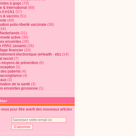
mies à gogo
(70)
e & International
(68)
e A H1N1
(57)
s & vaccins
(51)
eole
(49)
ation polio-liberté vaccinale
(36)
(34)
t Nederlands
(31)
enneté active
(30)
s enceintes
(28)
e H5N1 (aviaire)
(26)
lage financier
(20)
strement électronique (eHealth - etc)
(14)
t secret
(7)
s moyens de prévention
(6)
exception
(5)
 des patients
(4)
acovigilance
(4)
raux
(3)
risation de la santé
(3)
s enceintes grossesse
(1)
tter
vous pour être averti des nouveaux articles