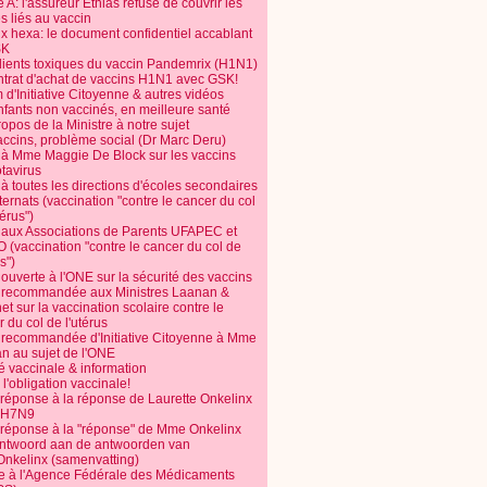
 A: l'assureur Ethias refuse de couvrir les
s liés au vaccin
ix hexa: le document confidentiel accablant
SK
dients toxiques du vaccin Pandemrix (H1N1)
ntrat d'achat de vaccins H1N1 avec GSK!
m d'Initiative Citoyenne & autres vidéos
nfants non vaccinés, en meilleure santé
opos de la Ministre à notre sujet
accins, problème social (Dr Marc Deru)
e à Mme Maggie De Block sur les vaccins
otavirus
 à toutes les directions d'écoles secondaires
nternats (vaccination "contre le cancer du col
térus")
e aux Associations de Parents UFAPEC et
 (vaccination "contre le cancer du col de
s")
 ouverte à l'ONE sur la sécurité des vaccins
e recommandée aux Ministres Laanan &
t sur la vaccination scolaire contre le
 du col de l'utérus
e recommandée d'Initiative Citoyenne à Mme
n au sujet de l'ONE
é vaccinale & information
l'obligation vaccinale!
 réponse à la réponse de Laurette Onkelinx
e H7N9
 réponse à la "réponse" de Mme Onkelinx
ntwoord aan de antwoorden van
Onkelinx (samenvatting)
te à l'Agence Fédérale des Médicaments