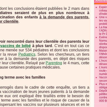
Article
Expéri
ont les conclusions étaient publiées le 2 mars dans
cobay
diatres seraient de plus en plus nombreux à
d'ind
ccination des enfants
à la demande des parents
,
Une v
les va
r clientèle
.
probl
La tr
l’ADN
le Pr 
Evénem
Namur:
oir rencontré dans leur clientèle des parents leur
réinf
s
vaccins de bébé
à plus tard
. C'est en tout cas ce
dispon
ine menée sur 534 pédiatres et dont les conclusions
Malai
ar la revue
Pediatrics
. Selon les chercheurs, un tiers
l'Ath
désorm
er à la demande des parents, en dépit des risques
L'incr
r leur clientèle. Relayé par
Parenting
le 4 mars, cette
désast
cause certaines pratiques médicales.
L'euro
route 
numér
ng terme avec les familles
Vaccin
secon
Plus 
terrogés dans le cadre de cette enquête, un tiers a
obliga
Dépôt
la vaccination de leurs jeunes patients à la demande
pétiti
e eux ont expliqué être tiraillés entre le besoin de
contre
g terme avec les familles et le risque de causer de la
000 B
 dispersant les vaccins sur plusieurs séances et en le