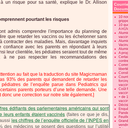
 à un risque pour sa santé, explique le Dr. Allison
Courrie
Docume
10 no
omprennent pourtant les risques
gripp
10 qu
A H1
ont admis comprendre l'importance du planning de
Alumi
dire que retarder les vaccins ou les échelonner sans
vaccin
Alumi
 à contracter des maladies. Mais, davantage inquiets
Vacin
de confiance avec les parents en répondant à leurs
Alumi
si leur clientèle, les pédiatres seraient tout de même
A pro
 à ne pas respecter les recommandations des
Certa
contre
Commen
libert
Consti
Attention au fait que la traduction du site Magicmaman
Courr
pas 93% des parents qui demandent de retarder les
forcin
pédiatres de l’enquête parue dans Pediatrics qui
vacci
Coût 
à certains parents porteurs d’une telle demande. Une
vacci
 donc une correction sur notre site également.]
+ de 
vacci
Décisi
ffres édifiants des parlementaires américains qui sont
Enquêt
 leurs enfants étaient vaccinés
Pande
(faites ce que je dis,
Feuill
les chiffres de l’enquête officielle de l’INPES en
 aussi
Grand
vendr
 des médecins se posent des questions sur l’utilité