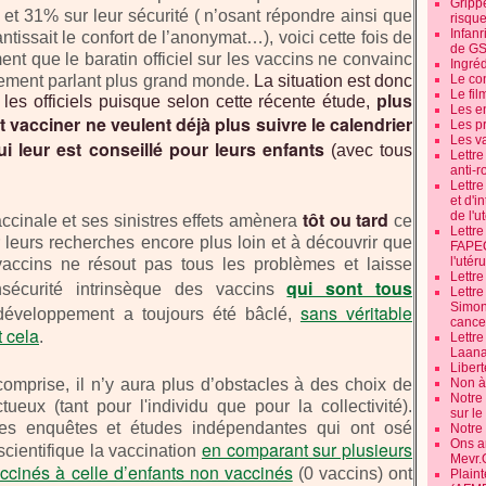
Grippe
 et 31% sur leur sécurité ( n’osant répondre ainsi que
risque
Infanr
ntissait le confort de l’anonymat…), voici cette fois de
de G
ent que le baratin officiel sur les vaccins ne convainc
Ingré
quement parlant plus grand monde.
La situation est donc
Le co
Le fil
les officiels puisque selon cette récente étude,
plus
Les e
t vacciner ne veulent déjà plus suivre le calendrier
Les pr
Les v
i leur est conseillé pour leurs enfants
(avec tous
Lettr
anti-r
Lettre
et d'i
tôt ou tard
de l'u
 vaccinale et ses sinistres effets amènera
ce
Lettr
leurs recherches encore plus loin et à découvrir que
FAPEO
l'utéru
vaccins ne résout pas tous les problèmes et laisse
Lettre
qui sont tous
insécurité intrinsèque des vaccins
Lettr
Simone
sans véritable
développement a toujours été bâclé,
cancer
t cela
.
Lettr
Laana
Libert
 comprise, il n’y aura plus d’obstacles à des choix de
Non à 
Notre
tueux (tant pour l'individu que pour la collectivité).
sur l
es enquêtes et études indépendantes qui ont osé
Notre
Ons a
en comparant sur plusieurs
scientifique la vaccination
Mevr.
ccinés à celle d’enfants non vaccinés
(0 vaccins) ont
Plain