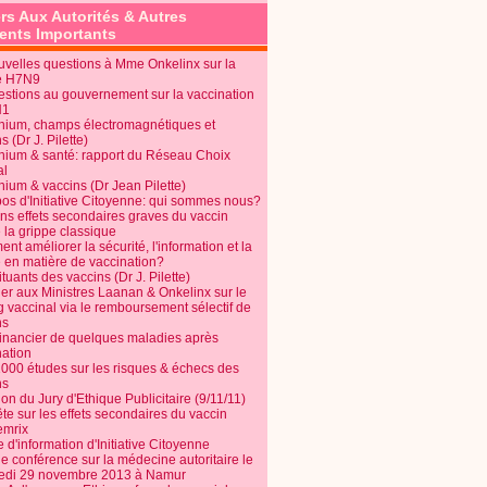
rs Aux Autorités & Autres
nts Importants
uvelles questions à Mme Onkelinx sur la
e H7N9
estions au gouvernement sur la vaccination
N1
nium, champs électromagnétiques et
s (Dr J. Pilette)
nium & santé: rapport du Réseau Choix
al
nium & vaccins (Dr Jean Pilette)
pos d'Initiative Citoyenne: qui sommes nous?
ins effets secondaires graves du vaccin
 la grippe classique
t améliorer la sécurité, l'information et la
é en matière de vaccination?
tuants des vaccins (Dr J. Pilette)
ier aux Ministres Laanan & Onkelinx sur le
g vaccinal via le remboursement sélectif de
ns
financier de quelques maladies après
nation
1000 études sur les risques & échecs des
ns
on du Jury d'Ethique Publicitaire (9/11/11)
e sur les effets secondaires du vaccin
mrix
e d'information d'Initiative Citoyenne
e conférence sur la médecine autoritaire le
edi 29 novembre 2013 à Namur