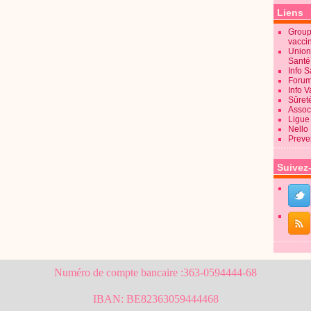
Liens
Groupe
vacci
Union
Sant
Info 
Forum
Info 
Sûret
Associ
Ligue 
Nello
Preve
Suivez
Numéro de compte bancaire :363-0594444-68
IBAN: BE82363059444468