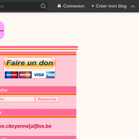
Connexion
+
Créer mon blog
che
t
ive.citoyenne[at]live.be