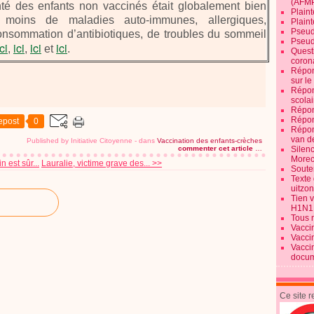
(AFM
 des enfants non vaccinés était globalement bien
Plaint
 moins de maladies auto-immunes, allergiques,
Plain
Pseud
consommation d’antibiotiques, de troubles du sommeil
Pseud
ici
ici
ici
ici
,
,
et
.
Quest
corona
Répon
sur l
Répon
scolai
Répon
Répon
epost
0
Répon
van d
Published by Initiative Citoyenne
-
dans
Vaccination des enfants-crèches
commenter cet article
…
Silen
Morec
n est sûr...
Lauralie, victime grave des... >>
Souten
Texte 
uitzo
Tien 
H1N1
Tous 
Vacci
Vacci
Vacci
docum
Ce site 