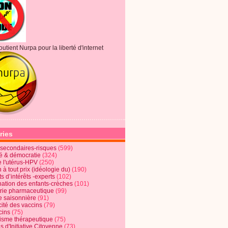
outient Nurpa pour la liberté d'internet
ries
s secondaires-risques
(599)
té & démocratie
(324)
e l'utérus-HPV
(250)
 à tout prix (idéologie du)
(190)
ts d’intérêts -experts
(102)
nation des enfants-crèches
(101)
trie pharmaceutique
(99)
e saisonnière
(91)
cité des vaccins
(79)
cins
(75)
lisme thérapeutique
(75)
s d'Initiative Citoyenne
(73)