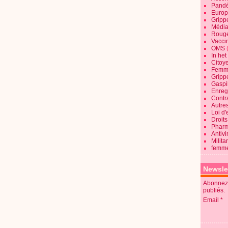
Pandé
Europ
Gripp
Média
Roug
Vaccin
OMS
In he
Citoy
Femme
Gripp
Gaspil
Enregi
Contra
Autre
Loi d'
Droits
Pharm
Antivi
Milita
femme
Newsle
Abonnez-
publiés.
Email