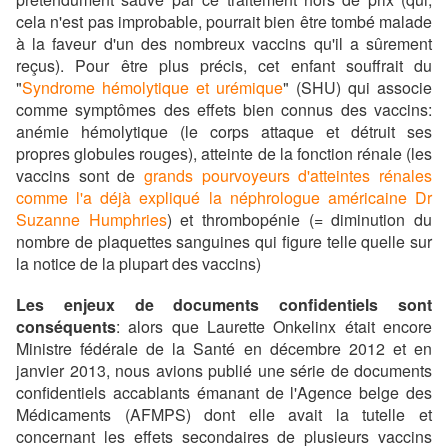
cela n'est pas improbable, pourrait bien être tombé malade
à la faveur d'un des nombreux vaccins qu'il a sûrement
reçus). Pour être plus précis, cet enfant souffrait du
"
Syndrome hémolytique et urémique
" (SHU) qui associe
comme symptômes des effets bien connus des vaccins:
anémie hémolytique (le corps attaque et détruit ses
propres globules rouges), atteinte de la fonction rénale (les
vaccins sont de
grands pourvoyeurs d'atteintes rénales
comme l'a déjà expliqué la néphrologue américaine Dr
Suzanne Humphries
) et thrombopénie (= diminution du
nombre de plaquettes sanguines qui figure telle quelle sur
la notice de la plupart des vaccins)
Les enjeux de documents confidentiels sont
conséquents
: alors que Laurette Onkelinx était encore
Ministre fédérale de la Santé en décembre 2012 et en
janvier 2013, nous avions publié une série de documents
confidentiels accablants émanant de l'Agence belge des
Médicaments (AFMPS) dont elle avait la tutelle et
concernant les effets secondaires de plusieurs vaccins