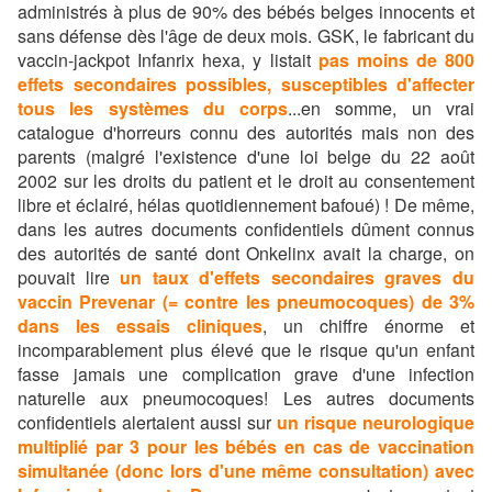
administrés à plus de 90% des bébés belges innocents et
sans défense dès l'âge de deux mois. GSK, le fabricant du
vaccin-jackpot Infanrix hexa, y listait
pas moins de 800
effets secondaires possibles, susceptibles d'affecter
tous les systèmes du corps
...en somme, un vrai
catalogue d'horreurs connu des autorités mais non des
parents (malgré l'existence d'une loi belge du 22 août
2002 sur les droits du patient et le droit au consentement
libre et éclairé, hélas quotidiennement bafoué) ! De même,
dans les autres documents confidentiels dûment connus
des autorités de santé dont Onkelinx avait la charge, on
pouvait lire
un taux d'effets secondaires graves du
vaccin Prevenar (= contre les pneumocoques) de 3%
dans les essais cliniques
, un chiffre énorme et
incomparablement plus élevé que le risque qu'un enfant
fasse jamais une complication grave d'une infection
naturelle aux pneumocoques! Les autres documents
confidentiels alertaient aussi sur
un risque neurologique
multiplié par 3 pour les bébés en cas de vaccination
simultanée
(donc lors d'une même consultation) avec