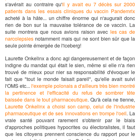
s'avérait au contraire qu'
il y avait eu 7 décès sur 2000
patients dans les essais cliniques du vaccin Pandemrix
acheté à la hâte... un chiffre énorme qui n'augurait donc
rien de bon sur la mauvaise tolérance de ce vaccin. La
suite montrera que nous avions raison avec
les cas de
narcolepsies
notamment mais qui ne sont bien sûr que la
seule pointe émergée de l'iceberg!
Laurette Onkelinx a donc agi dangereusement et de façon
indigne du mandat qui était le sien, même si elle n'a rien
trouvé de mieux pour nier sa responsabilité d'évoquer le
fait que "tout le monde faisait pareil", qu'elle avait suivi
l'OMS etc...
l'exemple polonais a d'ailleurs très bien montré
la pertinence et l'efficacité du refus de sombrer tête
baissée dans le tout pharmaceutique
. Qu'à cela ne tienne,
Laurette Onkelinx a choisi son camp, celui de l'industrie
pharmaceutique et de ses innovations en trompe l'oeil
. La
vraie santé pouvant rarement s'obtenir par le biais
d'approches politiques hypocrites ou électoralistes, il faut
que les citoyens prennent conscience du rapport pour le