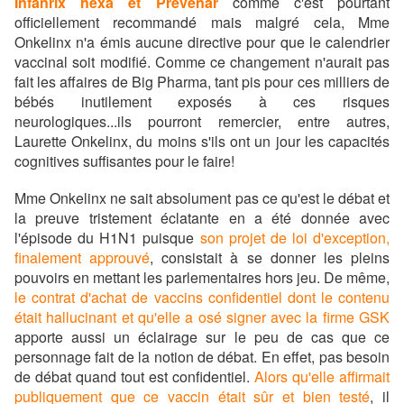
Infanrix hexa et Prevenar
comme c'est pourtant
officiellement recommandé mais malgré cela, Mme
Onkelinx n'a émis aucune directive pour que le calendrier
vaccinal soit modifié. Comme ce changement n'aurait pas
fait les affaires de Big Pharma, tant pis pour ces milliers de
bébés inutilement exposés à ces risques
neurologiques...ils pourront remercier, entre autres,
Laurette Onkelinx, du moins s'ils ont un jour les capacités
cognitives suffisantes pour le faire!
Mme Onkelinx ne sait absolument pas ce qu'est le débat et
la preuve tristement éclatante en a été donnée avec
l'épisode du H1N1 puisque
son projet de loi d'exception,
finalement approuvé
, consistait à se donner les pleins
pouvoirs en mettant les parlementaires hors jeu. De même,
le contrat d'achat de vaccins confidentiel dont le contenu
était hallucinant et qu'elle a osé signer avec la firme GSK
apporte aussi un éclairage sur le peu de cas que ce
personnage fait de la notion de débat. En effet, pas besoin
de débat quand tout est confidentiel.
Alors qu'elle affirmait
publiquement que ce vaccin était sûr et bien testé
, il