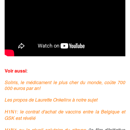
Voir aussi
:
Soliris, le médicament le plus cher du monde, coûte 700
000 euros par an!
Les propos de Laurette Onkelinx à notre sujet
H1N1: le contrat d'achat de vaccins entre la Belgique et
GSK est révélé
H1N1 ou le réveil salutaire du citoyen
(le film d'Initiative