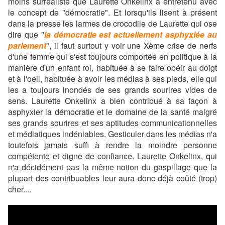
moins surréaliste que Laurette Onkelinx a entretenu avec
le concept de "démocratie". Et lorsqu'ils lisent à présent
dans la presse les larmes de crocodile de Laurette qui ose
dire que "
la démocratie est actuellement asphyxiée au
parlement
", il faut surtout y voir une Xème crise de nerfs
d'une femme qui s'est toujours comportée en politique à la
manière d'un enfant roi, habituée à se faire obéir au doigt
et à l'oeil, habituée à avoir les médias à ses pieds, elle qui
les a toujours inondés de ses grands sourires vides de
sens.
Laurette Onkelinx a bien contribué à sa façon à
asphyxier la démocratie et le domaine de la santé malgré
ses grands sourires et ses aptitudes communicationnelles
et médiatiques indéniables. Gesticuler dans les médias n'a
toutefois jamais suffi à rendre la moindre personne
compétente et digne de confiance. Laurette Onkelinx, qui
n'a décidément pas la même notion du gaspillage
que la
plupart des contribuables leur aura donc déjà coûté (trop)
cher....