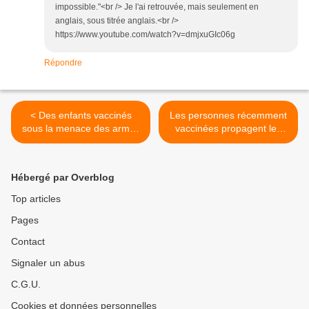
impossible."<br /> Je l'ai retrouvée, mais seulement en
anglais, sous titrée anglais.<br />
https://www.youtube.com/watch?v=dmjxuGIc06g
Répondre
< Des enfants vaccinés
Les personnes récemment
sous la menace des armes
vaccinées propagent les
et des parents
maladies >
emprisonnés... au XXIe
siècle!
Hébergé par Overblog
Top articles
Pages
Contact
Signaler un abus
C.G.U.
Cookies et données personnelles