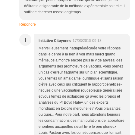
délirante et ignorante de la méthode expérimentale soit-elle. Il
suffit de chercher assez longtemps...
Répondre
I
Initiative Citoyenne
17/03/2015 09:18
Merveilleusement inadapté/décalée votre réponse
dans le genre à la rien à voir mais merci quand
même, cela montre encore plus le vide abyssal des
arguments des promoteurs de vaccins. Vous prenez
un cas d'erreur flagrante sur un plan scientifique,
vous tentez un amalgame lourdingue et sans raison
d'être avec ceux qui critiquent le rapport bénéfices-
risques d'une vaccination rougeoleuse généralisée
et vous tentez de juxtaposer ça avec les propos et
analyses du Pr Boyd Haley, un des experts
mondiaux en toxicité mercurielle? Vous plaisantez
ou quoi... Pour notre part, nous attendons toujours
les condamnations des manipulations de laboratoire
éhontées auxquelles s'était livré le peu glorieux
Louis Pasteur avec les conséquences que l'on sait