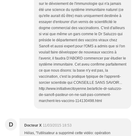
sur le dévoiement de l'immunologie qui n'a jamais
été une science du système immunitaire naturel (ce
qu'elle aurait dû être) mais uniquement destinée à
essayer d'entourer d'un vernis de scientificité le
dogme commercial des vaccinations. C'est d'ailleurs
si vrai que même un gars comme le Dr Saluzzo qui
préside le département des vaccins viraux chez
Sanofi et aussi expert pour l'OMS a admis que si l'on
voulait faire développer de nouveaux vaccins à
l'avenir, il faudra D'ABORD commencer par étudier le
système immunitaire. Cet aveu confirme parfaitement
ce que nous disons: la base n'y est pas, la
vaccination, c'est la pratique typique de l'apprenti-
sorcier scientiste qui CONSEILLE SANS SAVOIR...
http://www.initiativecitoyenne.be/article-dr-saluzzo-
de-sanofi-pasteur-on-ne-sait-pas-comment-
marchent-les-vaccins-114130498.html
D
Docteur X
11/03/2015 18:53
Hélas, "l'utilisateur a supprimé cette vidéo: opération