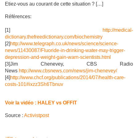
Etiez-vous au courant de cette situation ?
[…]
Références:
[1]
http://medical-
dictionary.thefreedictionary.com/biochemistry
[2]
http://www.telegraph.co.uk/news/science/science-
news/11430087/Fluoride-in-drinking-water-may-trigger-
depression-and-weight-gain-warn-scientists.html
[3]Jim Chenevey, CBS Radio
News
http://www.cbsnews.com/news/jim-chenevey/
[4]
http://www.chcf.org/publications/2014/07/health-care-
costs-101#ixzz3Sh6Tbnuv
Voir la vidéo : HALEY vs OFFIT
Source :
Activistpost