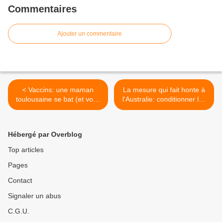
Commentaires
Ajouter un commentaire
< Vaccins: une maman
La mesure qui fait honte à
toulousaine se bat (et vous
l'Australie: conditionner les
devriez l'imiter!)
allocations familiales aux
vaccins des enfants >
Hébergé par Overblog
Top articles
Pages
Contact
Signaler un abus
C.G.U.