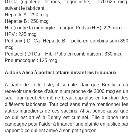
DTCa (diphtérie, tétanos, coqueluche) : 170-625 mcg,
suivant le fabricant
Hépatite A : 250 mcg
Hépatite B : 250 mcg
Hib (contre la méningite ; marque PedvaxHIB) :225 mcg
HPV : 225 mcg
Pediarix ( DTCa- Hépatite B – polio en combinaison) 850
mcg
Pentacel ( DTCa – Hib- Polio en combinaison : 330 mcg
Pneumocoque : 125 mcg
Aidons Alisa à porter l’affaire devant les tribunaux
A partir de cette liste, il semble clair que Bently a dû
recevoir une dose d’aluminium proche de 2000 mcg en un
seul jour (peut-être même beaucoup plus en fonction des
différents fabricants. Tout ceci sans même mentionner les
autres ingrédients de ces vaccins. Alisa pense aussi que
ce qui est arrivé à Bently est criminel. Elle a lancé une
campagne pour l’aider à financer une plainte en justice par
rapport à ce qui est arrivé à son petit garçon.