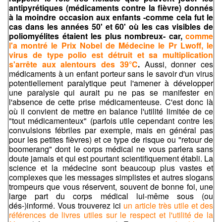
antipyrétiques (médicaments contre la fièvre) donnés
à la moindre occasion aux enfants -comme cela fut le
cas dans les années 50' et 60' où les cas visibles de
poliomyélites étaient les plus nombreux- car,
comme
l'a montré le Prix Nobel de Médecine le Pr Lwoff, le
virus de type polio est détruit et sa multiplication
s'arrête aux alentours des 39°C
.
Aussi, donner ces
médicaments à un enfant porteur sans le savoir d'un virus
potentiellement paralytique peut l'amener à développer
une paralysie qui aurait pu ne pas se manifester en
l'absence de cette prise médicamenteuse. C'est donc là
où il convient de mettre en balance l'utilité limitée de ce
"tout médicamenteux" (parfois utile cependant contre les
convulsions fébriles par exemple, mais en général pas
pour les petites fièvres) et ce type de risque ou "retour de
boomerang" dont le corps médical ne vous parlera sans
doute jamais et qui est pourtant scientifiquement établi. La
science et la médecine sont beaucoup plus vastes et
complexes que les messages simplistes et autres slogans
trompeurs que vous réservent, souvent de bonne foi, une
large part du corps médical lui-même sous (ou
dés-)informé. Vous trouverez ici
un article très utile et des
références de livres utiles sur le respect et l'utilité de la