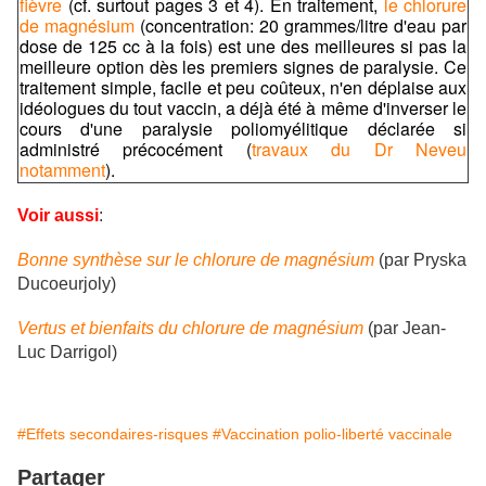
fièvre
(cf. surtout pages 3 et 4). En traitement,
le chlorure
de magnésium
(concentration: 20 grammes/litre d'eau par
dose de 125 cc à la fois) est une des meilleures si pas la
meilleure option dès les premiers signes de paralysie. Ce
traitement simple, facile et peu coûteux, n'en déplaise aux
idéologues du tout vaccin, a déjà été à même d'inverser le
cours d'une paralysie poliomyélitique déclarée si
administré précocément (
travaux du Dr Neveu
notamment
).
Voir aussi
:
Bonne synthèse sur le chlorure de magnésium
(par Pryska
Ducoeurjoly)
Vertus et bienfaits du chlorure de magnésium
(par Jean-
Luc Darrigol)
#Effets secondaires-risques
#Vaccination polio-liberté vaccinale
Partager