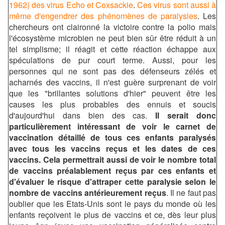
1962) des virus Echo et Coxsackie
.
Ces virus sont aussi à
même d'engendrer des phénomènes de paralysies
. Les
chercheurs ont claironné la victoire contre la polio mais
l'écosystème microbien ne peut bien sûr être réduit à un
tel simplisme; il réagit et cette réaction échappe aux
spéculations de pur court terme. Aussi, pour les
personnes qui ne sont pas des défenseurs zélés et
acharnés des vaccins, il n'est guère surprenant de voir
que les "brillantes solutions d'hier" peuvent être les
causes les plus probables des ennuis et soucis
d'aujourd'hui dans bien des cas.
Il serait donc
particulièrement intéressant de voir le carnet de
vaccination détaillé de tous ces enfants paralysés
avec tous les vaccins reçus et les dates de ces
vaccins. Cela permettrait aussi de voir le nombre total
de vaccins préalablement reçus par ces enfants et
d'évaluer le risque d'attraper cette paralysie selon le
nombre de vaccins antérieurement reçus
. Il ne faut pas
oublier que les Etats-Unis sont le pays du monde où les
enfants reçoivent le plus de vaccins et ce, dès leur plus