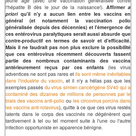
jeune âge (avec une vaccination généralisée contre
l'hépatite B dès le jour de la naissance!).
Affirmer
a
priori
qu'il n'y a aucun lien entre les vaccins en
général (et notamment la vaccination polio
généralisée depuis des décennies) et l'émergence de
ces entérovirus paralytiques serait aussi absurde que
contre-productif en termes de savoir et d'efficacité.
Mais il ne faudrait pas non plus exclure la possibilité
que ces entérovirus récemment découverts fassent
partie des nombreux contaminants des vaccins
antérieurement reçus par ces enfants
(les virus
adventices ne sont pas rares et
ils sont même inévitables
dans l'industrie du vaccin
, et il n'y a hélas pas que les
exemples passés
du virus simien cancérigène SV40 qui a
contaminé des dizaines de millions de personnes par le
biais des vaccins anti-polio
ou
les circovirus porcins dans
les vaccins anti-rotavirus
),
quitte à ce que ces virus restés
latents dans le corps des vaccinés ne dégénèrent que
tardivement à tel ou tel moment suite à l'une ou l'autre
infection opportuniste en apparence bénigne.