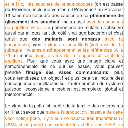
et le Hib
,
les souches de pneumocoques
(on est passé
du Prevenar ancienne version dit Prevenar 7 au Prevenar
13 sans rien résoudre des causes de ce
phénomène de
glissement des souches
) mais aussi
avec les souches
de papillomavirus
. Un phénomène de mutation s'observe
aussi par ailleurs tant du côté viral que bactérien et c'est
ainsi que
des mutants
sont apparus
avec la
coqueluche
, avec
le virus de l'hépatite B
(
voir aussi ici, la
rubrique "mutants d'échappement" et les références 69 à
73
)
et même
avec le virus de la rougeole
et
celui des
oreillons
. Pour que vous ayez une image claire et
compréhensible de ce qui se passe, vous pouvez
prendre
l'image des
vases communicants
: plus
vous remplissez un objectif et plus cela va induire des
conséquences inévitables sur l'autre branche du système
puisque l'écosystème microbien est complexe, global et
interconnecté.
Le virus de la polio fait partie de la famille des entérovirus
or il faut savoir que
suite à l'introduction massive de cette
vaccination polio, il y a eu une hausse très importante (+
455% si on prend par exemple les chiffres en R.F.A en