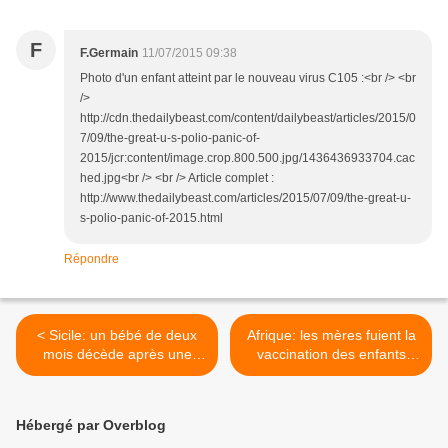
F
F.Germain
11/07/2015 09:38
Photo d'un enfant atteint par le nouveau virus C105 :<br /> <br
/>
http://cdn.thedailybeast.com/content/dailybeast/articles/2015/0
7/09/the-great-u-s-polio-panic-of-
2015/jcr:content/image.crop.800.500.jpg/1436436933704.cac
hed.jpg<br /> <br /> Article complet :
http://www.thedailybeast.com/articles/2015/07/09/the-great-u-
s-polio-panic-of-2015.html
Répondre
< Sicile: un bébé de deux
Afrique: les mères fuient la
mois décède après une
vaccination des enfants
vaccination obligatoire
suite aux craintes
engendrées par les essais
du vaccin Ebola >
Hébergé par Overblog