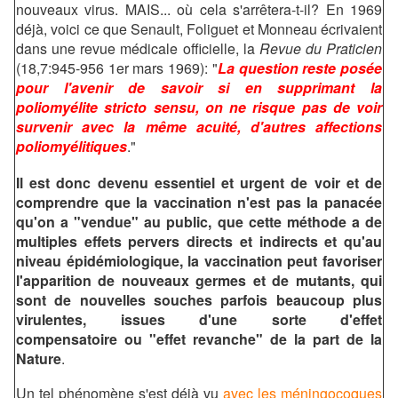
nouveaux virus. MAIS... où cela s'arrêtera-t-il? En 1969
déjà, voici ce que Senault, Foliguet et Monneau écrivaient
dans une revue médicale officielle, la
Revue du Praticien
(18,7:945-956 1er mars 1969): "
La question reste posée
pour l'avenir de savoir si en supprimant la
poliomyélite stricto sensu, on ne risque pas de voir
survenir avec la même acuité, d'autres affections
poliomyélitiques
."
Il est donc devenu essentiel et urgent de voir et de
comprendre que la vaccination n'est pas la panacée
qu'on a "vendue" au public, que cette méthode a de
multiples effets pervers directs et indirects et qu'au
niveau épidémiologique, la vaccination peut favoriser
l'apparition de nouveaux germes et de mutants, qui
sont de nouvelles souches parfois beaucoup plus
virulentes, issues d'une sorte d'effet
compensatoire ou "effet revanche" de la part de la
Nature
.
Un tel phénomène s'est déjà vu
avec les méningocoques