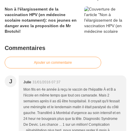
Non à l'élargissement de la
vaccination HPV (en médecine
scolaire notamment): nos jeunes en
danger avec la proposition de Mr
Brotchi!
Commentaires
Ajouter un commentaire
J
Julie
31/01/2016 07:37
Mon fils en 4e année à reçu le vaccin de l'hépatite À et B a
l'école en même temps que tout ces camarade. Mais 2
semaines après il as dû être hospitalisé. Il croyait qu'il fessait
une méningite et le lendemain matin il était paralysé du côté
gauche. Transféré à Montréal d'urgence au soin intensif et en
24 heur ne bougeais plus que ta tête. Diagnostic Syndrome
De Devic. Les chance ... 1 sur un million! Complication
...réhabilitation plus tard, nous sommes rester 6 mois à