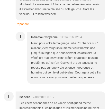
Montréal. Il a maintenant 17ans ca bien et en rémission mais
il est rester avec une faiblaisse du côté gauche. Alors les
vaccins ... C'est no watcher!
Répondre
I
Initiative Citoyenne
01/02/2016 12:54
Merci pour votre témoignage Julie. " 1 chance sur 1
million", c'est toujours le même vieux baratin usé
jusqu'à la rogne que nous servent les officiels! La
vérité est que les vaccins créent beaucoup plus de
problèmes qu'ils n'en résolvent et que tout cela ne
repose pas sur une vraie science rigoureuse et
honnête qui vérifie et qui évalue! Courage à votre fils
et nous vous envoyons nos meilleures pensées.
I
Isabelle
17/08/2015 00:12
Les effets secondaires de ce vaccin sont quand même
impressionnants ! Les politiques et les médecins ne peuvent