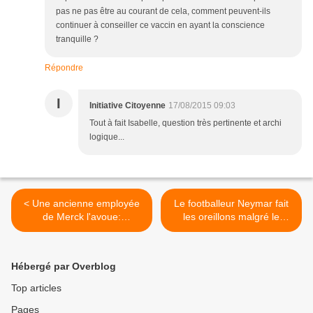
pas ne pas être au courant de cela, comment peuvent-ils
continuer à conseiller ce vaccin en ayant la conscience
tranquille ?
Répondre
I
Initiative Citoyenne
17/08/2015 09:03
Tout à fait Isabelle, question très pertinente et archi
logique...
< Une ancienne employée
Le footballeur Neymar fait
de Merck l'avoue:
les oreillons malgré le
"l'obligation vaccinale, c'est
vaccin >
pour le profit et pas pour la
santé publique"
Hébergé par Overblog
Top articles
Pages