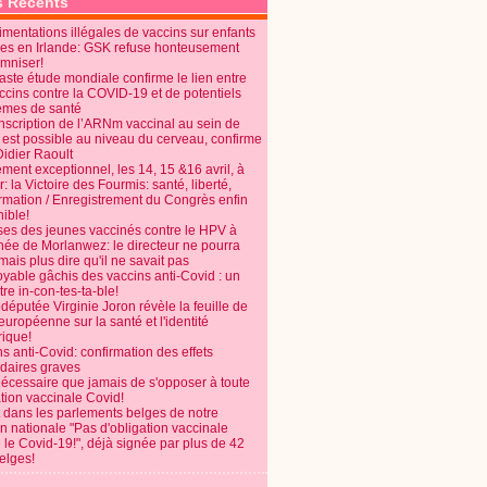
s Récents
mentations illégales de vaccins sur enfants
es en Irlande: GSK refuse honteusement
emniser!
aste étude mondiale confirme le lien entre
ccins contre la COVID-19 et de potentiels
èmes de santé
anscription de l’ARNm vaccinal au sein de
 est possible au niveau du cerveau, confirme
Didier Raoult
ent exceptionnel, les 14, 15 &16 avril, à
 la Victoire des Fourmis: santé, liberté,
ormation / Enregistrement du Congrès enfin
ible!
ses des jeunes vaccinés contre le HPV à
énée de Morlanwez: le directeur ne pourra
ais plus dire qu'il ne savait pas
oyable gâchis des vaccins anti-Covid : un
re in-con-tes-ta-ble!
députée Virginie Joron révèle la feuille de
européenne sur la santé et l'identité
ique!
s anti-Covid: confirmation des effets
daires graves
nécessaire que jamais de s'opposer à toute
tion vaccinale Covid!
 dans les parlements belges de notre
on nationale "Pas d'obligation vaccinale
 le Covid-19!", déjà signée par plus de 42
elges!