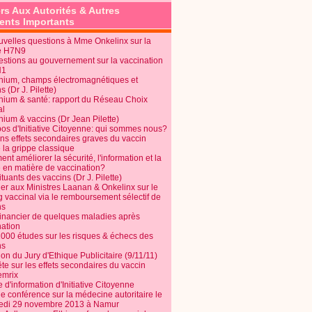
rs Aux Autorités & Autres
nts Importants
uvelles questions à Mme Onkelinx sur la
e H7N9
estions au gouvernement sur la vaccination
N1
nium, champs électromagnétiques et
s (Dr J. Pilette)
nium & santé: rapport du Réseau Choix
al
nium & vaccins (Dr Jean Pilette)
pos d'Initiative Citoyenne: qui sommes nous?
ins effets secondaires graves du vaccin
 la grippe classique
t améliorer la sécurité, l'information et la
é en matière de vaccination?
tuants des vaccins (Dr J. Pilette)
ier aux Ministres Laanan & Onkelinx sur le
g vaccinal via le remboursement sélectif de
ns
financier de quelques maladies après
nation
1000 études sur les risques & échecs des
ns
on du Jury d'Ethique Publicitaire (9/11/11)
e sur les effets secondaires du vaccin
mrix
e d'information d'Initiative Citoyenne
e conférence sur la médecine autoritaire le
edi 29 novembre 2013 à Namur