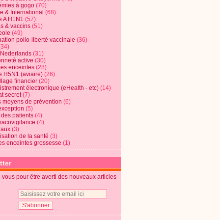
mies à gogo
(70)
e & International
(68)
e A H1N1
(57)
s & vaccins
(51)
eole
(49)
ation polio-liberté vaccinale
(36)
(34)
t Nederlands
(31)
enneté active
(30)
s enceintes
(28)
e H5N1 (aviaire)
(26)
lage financier
(20)
strement électronique (eHealth - etc)
(14)
t secret
(7)
s moyens de prévention
(6)
exception
(5)
 des patients
(4)
acovigilance
(4)
raux
(3)
risation de la santé
(3)
s enceintes grossesse
(1)
tter
vous pour être averti des nouveaux articles