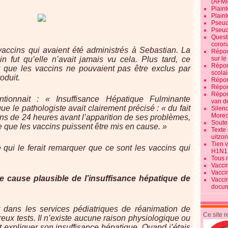
(AFM
Plaint
Plain
Pseud
Pseud
Quest
corona
vaccins qui avaient été administrés à Sebastian. La
Répon
 fut qu’elle n’avait jamais vu cela. Plus tard, ce
sur l
Répon
t que les vaccins ne pouvaient pas être exclus par
scolai
oduit.
Répon
Répon
Répon
ntionnait : « Insuffisance Hépatique Fulminante
van d
ue le pathologiste avait clairement précisé : « du fait
Silen
Morec
ins de 24 heures avant l’apparition de ses problèmes,
Souten
 que les vaccins puissent être mis en cause. »
Texte 
uitzo
Tien 
 qui le ferait remarquer que ce sont les vaccins qui
H1N1
Tous 
Vacci
Vacci
e cause plausible de l’insuffisance hépatique de
Vacci
docum
 dans les services pédiatriques de réanimation de
Ce site 
mbreux tests. Il n’existe aucune raison physiologique ou
 expliquer son insuffisance hépatique. Quand j’étais