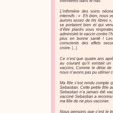
infirmières dans le hall.
L’infirmière des soins néona
intensifs : « Eh bien, nous 
aurons assez de lits libres »
se portaient bien et qui ven
d’être placés sous respirate
administré le vaccin contre l’
plus en bonne santé ! Les
conscients des effets seco
croire.
[...]
Ce n’est que quatre ans apr
au courant qu’il existait u
vaccins. Comme le délai de d
nous n’avons pas pu utiliser c
Ma fille s’est rendu compte q
Sebastian. Cette petite fille
Sebastian n’a jamais été vacc
vacciné Sebastian a reconnu c
ma fille de ne plus vacciner.
Nous pensons que c’est le tr