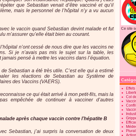
 répéter que Sebastian venait d’être vacciné et qu’il
blème, mais le personnel de l’hôpital n’y a vu aucun
en avec le vaccin quand Sebastian devint malade et fut
Ce site s
oulu m’assurer qu’elle était bien au courant.
l’hôpital n’ont cessé de nous dire que les vaccins ne
ns. Si je n’avais pas mis le sujet sur la table, les
jamais pensé à mettre les vaccins dans l’équation.
de Sebastian a été très utile. C’est elle qui a estimé
ignaler les réactions de Sebastian au Système de
Catégo
ndaires des Vaccins (VAERS).
Effet
Liber
connaisse ce qui était arrivé à mon petit-fils, mais la
Col d
pas empêchée de continuer à vacciner d’autres
Vaccin
Confli
Vacci
Indus
malade après chaque vaccin contre l’hépatite B
Gripp
Effica
Méde
avec Sebastian, j’ai surpris la conversation de deux
Plura
Action