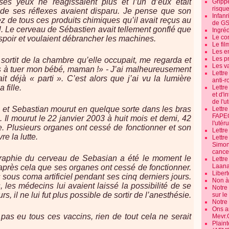
ses yeux ne réagissaient plus et l’un d’eux était
Grippe
risque
s de ses réflexes avaient disparu. Je pense que son
Infanr
ez de tous ces produits chimiques qu’il avait reçus au
de G
al. Le cerveau de Sébastien avait tellement gonflé que
Ingré
Le co
poir et voulaient débrancher les machines.
Le fil
Les e
Les pr
sortit de la chambre qu’elle occupait, me regarda et
Les v
as à tuer mon bébé, maman !» - J’ai malheureusement
Lettr
it déjà « parti ». C’est alors que j’ai vu la lumière
anti-r
 fille.
Lettre
et d'i
de l'u
 et Sebastian mourut en quelque sorte dans les bras
Lettr
FAPEO
Il mourut le 22 janvier 2003 à huit mois et demi, 42
l'utéru
e. Plusieurs organes ont cessé de fonctionner et son
Lettre
re la lutte.
Lettr
Simone
cancer
raphie du cerveau de Sebasian a été le moment le
Lettr
Laana
t après cela que ses organes ont cessé de fonctionner.
Libert
 sous coma artificiel pendant ses cinq derniers jours.
Non à 
, les médecins lui avaient laissé la possibilité de se
Notre
rs, il ne lui fut plus possible de sortir de l’anesthésie.
sur l
Notre
Ons a
t pas eu tous ces vaccins, rien de tout cela ne serait
Mevr.
Plain