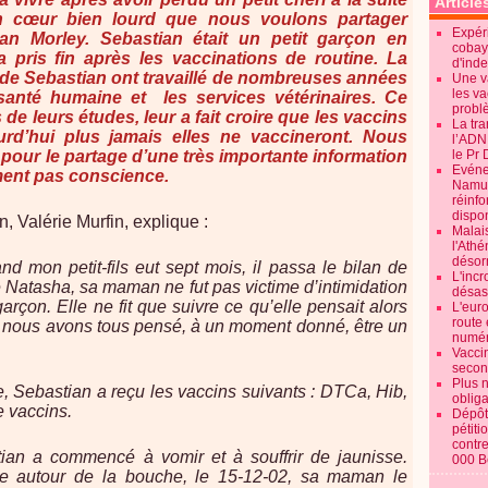
Article
n cœur bien lourd que nous voulons partager
Expéri
yan Morley. Sebastian était un petit garçon en
cobay
a pris fin après les vaccinations de routine. La
d'ind
de Sebastian ont travaillé de nombreuses années
Une v
les va
anté humaine et les services vétérinaires. Ce
probl
 de leurs études, leur a fait croire que les vaccins
La tr
urd’hui plus jamais elles ne vaccineront. Nous
l’ADN
 pour le partage d’une très importante information
le Pr 
Evénem
ment pas conscience.
Namur:
réinf
dispon
 Valérie Murfin, explique :
Malai
l'Ath
désorm
 mon petit-fils eut sept mois, il passa le bilan de
L'incr
le Natasha, sa maman ne fut pas victime d’intimidation
désast
garçon. Elle ne fit que suivre ce qu’elle pensait alors
L'euro
route 
ue nous avons tous pensé, à un moment donné, être un
numér
Vaccin
secon
Plus 
e, Sebastian a reçu les vaccins suivants : DTCa, Hib,
obliga
e vaccins.
Dépôt
pétiti
contre
tian a commencé à vomir et à souffrir de jaunisse.
000 B
ne autour de la bouche, le 15-12-02, sa maman le