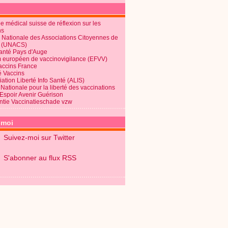
 médical suisse de réflexion sur les
ns
 Nationale des Associations Citoyennes de
é (UNACS)
Santé Pays d'Auge
 européen de vaccinovigilance (EFVV)
Vaccins France
é Vaccins
ation Liberté Info Santé (ALIS)
Nationale pour la liberté des vaccinations
 Espoir Avenir Guérison
ntie Vaccinatieschade vzw
-moi
Suivez-moi sur Twitter
S'abonner au flux RSS