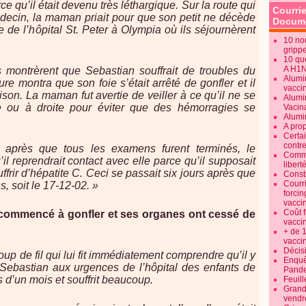
e qu’il était devenu très léthargique. Sur la route qui
Courrie
decin, la maman priait pour que son petit ne décède
Docume
te de l’hôpital St. Peter à Olympia où ils séjournèrent
10 no
gripp
10 qu
A H1
és montrèrent que Sebastian souffrait de troubles du
Alumi
re montra que son foie s’était arrêté de gonfler et il
vaccin
ison. La maman fut avertie de veiller à ce qu’il ne se
Alumi
 ou à droite pour éviter que des hémorragies se
Vacin
Alumi
A pro
Certa
contre
et après que tous les examens furent terminés, le
Commen
il reprendrait contact avec elle parce qu’il supposait
libert
frir d’hépatite C. Ceci se passait six jours après que
Consti
Courr
, soit le 17-12-02. »
forcin
vacci
Coût 
 commencé à gonfler et ses organes ont cessé de
vacci
+ de 
vacci
Décisi
oup de fil qui lui fit immédiatement comprendre qu’il y
Enquêt
Sebastian aux urgences de l’hôpital des enfants de
Pande
s d’un mois et souffrit beaucoup.
Feuill
Grand
vendr