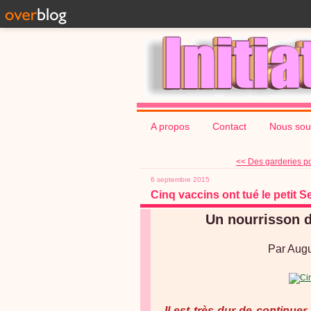
A propos
Contact
Nous sou
<< Des garderies po
6 septembre 2015
Cinq vaccins ont tué le petit S
Un nourrisson d
Par Augu
Il est très dur de continuer