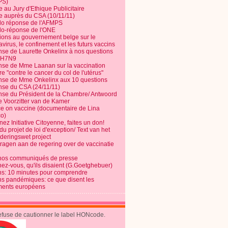
PS)
e au Jury d'Ethique Publicitaire
te auprès du CSA (10/11/11)
o réponse de l'AFMPS
o-réponse de l'ONE
ions au gouvernement belge sur le
virus, le confinement et les futurs vaccins
se de Laurette Onkelinx à nos questions
e H7N9
se de Mme Laanan sur la vaccination
re "contre le cancer du col de l'utérus"
se de Mme Onkelinx aux 10 questions
se du CSA (24/11/11)
se du Président de la Chambre/ Antwoord
e Voorzitter van de Kamer
ce on vaccine (documentaire de Lina
o)
ez Initiative Citoyenne, faites un don!
du projet de loi d'exception/ Text van het
nderingswet project
vragen aan de regering over de vaccinatie
nos communiqués de presse
nez-vous, qu'ils disaient (G.Goetghebuer)
ns: 10 minutes pour comprendre
ns pandémiques: ce que disent les
ents européens
refuse de cautionner le label HONcode.