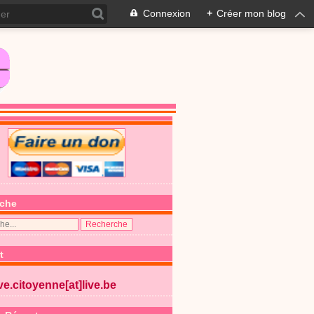
Connexion
+
Créer mon blog
che
t
ive.citoyenne[at]live.be