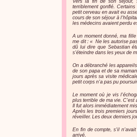
Vers la fin de son séjour, 
terriblement gonflé. Certain
petit cerveau en avait eu ass
cours de son séjour à l’hôpit
les médecins avaient perdu es
A un moment donné, ma fille 
me dit : « Ne les autorise p
dû lui dire que Sebastian éta
s’éteindre dans les yeux de ma
On a débranché les appareils
de son papa et de sa maman. 
jours après sa visite médical
petit corps n’a pas pu poursuiv
Le moment où je vis l’échog
plus terrible de ma vie. C’es
Il fut alors immédiatement mis
Après les trois premiers jours
réveiller. Les deux derniers jou
En fin de compte, s’il n’avai
arrivé.