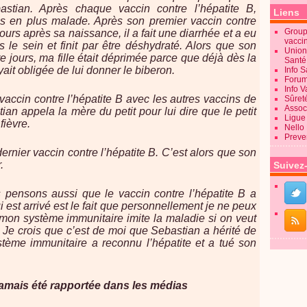
stian. Après chaque vaccin contre l’hépatite B,
Liens
s en plus malade. Après son premier vaccin contre
Groupe
jours après sa naissance, il a fait une diarrhée et a eu
vacci
us le sein et finit par être déshydraté. Alors que son
Union
re jours, ma fille était déprimée parce que déjà dès la
Sant
ait obligée de lui donner le biberon.
Info 
Forum
Info 
accin contre l’hépatite B avec les autres vaccins de
Sûret
Associ
an appela la mère du petit pour lui dire que le petit
Ligue 
fièvre.
Nello
Preve
dernier vaccin contre l’hépatite B. C’est alors que son
.
Suivez
 pensons aussi que le vaccin contre l’hépatite B a
 est arrivé est le fait que personnellement je ne peux
mon système immunitaire imite la maladie si on veut
 Je crois que c’est de moi que Sebastian a hérité de
ystème immunitaire a reconnu l’hépatite et a tué son
 jamais été rapportée dans les médias