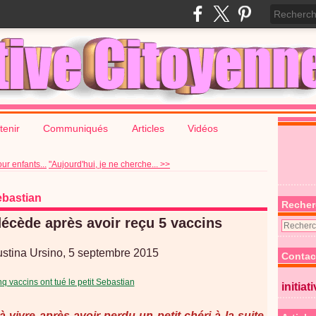
tenir
Communiqués
Articles
Vidéos
ur enfants...
"Aujourd'hui, je ne cherche... >>
ebastian
Recher
écède après avoir reçu 5 vaccins
stina Ursino, 5 septembre 2015
Contac
initiat
 à vivre après avoir perdu un petit chéri à la suite