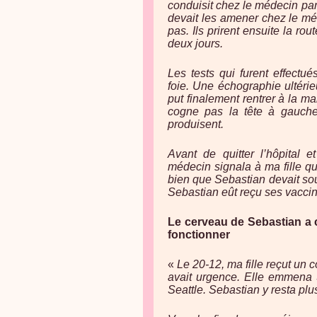
conduisit chez le médecin parc
devait les amener chez le mé
pas. Ils prirent ensuite la rou
deux jours.
Les tests qui furent effectu
foie. Une échographie ultérieu
put finalement rentrer à la ma
cogne pas la tête à gauche
produisent.
Avant de quitter l’hôpital 
médecin signala à ma fille qu’
bien que Sebastian devait souf
Sebastian eût reçu ses vaccins
Le cerveau de Sebastian a
fonctionner
«
Le 20-12, ma fille reçut un c
avait urgence. Elle emmena 
Seattle. Sebastian y resta plu