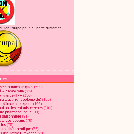
outient Nurpa pour la liberté d'internet
ries
s secondaires-risques
(599)
té & démocratie
(324)
e l'utérus-HPV
(250)
 à tout prix (idéologie du)
(190)
ts d’intérêts -experts
(102)
nation des enfants-crèches
(101)
trie pharmaceutique
(99)
e saisonnière
(91)
cité des vaccins
(79)
cins
(75)
lisme thérapeutique
(75)
s d'Initiative Citoyenne
(73)