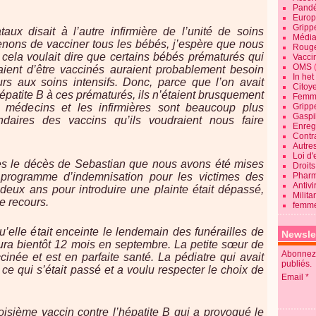
Pandé
Europ
Gripp
taux disait à l’autre infirmière de l’unité de soins
Média
venons de vacciner tous les bébés, j’espère que nous
Roug
, cela voulait dire que certains bébés prématurés qui
Vaccin
OMS
aient d’être vaccinés auraient probablement besoin
In he
urs aux soins intensifs. Donc, parce que l’on avait
Citoy
hépatite B à ces prématurés, ils n’étaient brusquement
Femme
 médecins et les infirmières sont beaucoup plus
Gripp
Gaspil
ndaires des vaccins qu’ils voudraient nous faire
Enregi
Contra
Autre
Loi d'
ès le décès de Sebastian que nous avons été mises
Droits
n programme d’indemnisation pour les victimes des
Pharm
Antivi
eux ans pour introduire une plainte était dépassé,
Milita
e recours.
femme
u’elle était enceinte le lendemain des funérailles de
Newsle
 aura bientôt 12 mois en septembre. La petite sœur de
Abonnez-
inée et est en parfaite santé. La pédiatre qui avait
publiés.
e qui s’était passé et a voulu respecter le choix de
Email
oisième vaccin contre l’hépatite B qui a provoqué le