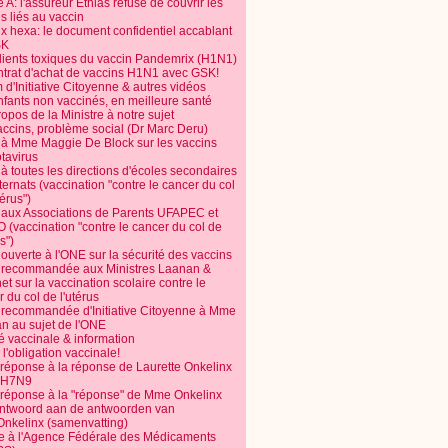
 A: l'assureur Ethias refuse de couvrir les
s liés au vaccin
ix hexa: le document confidentiel accablant
SK
dients toxiques du vaccin Pandemrix (H1N1)
ntrat d'achat de vaccins H1N1 avec GSK!
m d'Initiative Citoyenne & autres vidéos
nfants non vaccinés, en meilleure santé
opos de la Ministre à notre sujet
accins, problème social (Dr Marc Deru)
e à Mme Maggie De Block sur les vaccins
otavirus
 à toutes les directions d'écoles secondaires
nternats (vaccination "contre le cancer du col
térus")
e aux Associations de Parents UFAPEC et
 (vaccination "contre le cancer du col de
s")
 ouverte à l'ONE sur la sécurité des vaccins
e recommandée aux Ministres Laanan &
t sur la vaccination scolaire contre le
 du col de l'utérus
e recommandée d'Initiative Citoyenne à Mme
n au sujet de l'ONE
é vaccinale & information
l'obligation vaccinale!
 réponse à la réponse de Laurette Onkelinx
e H7N9
 réponse à la "réponse" de Mme Onkelinx
ntwoord aan de antwoorden van
Onkelinx (samenvatting)
te à l'Agence Fédérale des Médicaments