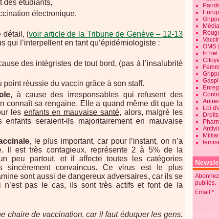
t des étudiants,
Pandé
Europ
ccination électronique.
Gripp
Média
Roug
détail, (
voir article de la Tribune de Genève – 12-13
Vaccin
rus qui l’interpellent en tant qu’épidémiologiste :
OMS
In he
Citoy
use des intégristes de tout bord, (pas à l’insalubrité
Femme
Gripp
Gaspil
u point réussie du vaccin grâce à son staff.
Enregi
ole
, à cause des irresponsables qui refusent des
Contra
Autre
. on connaît sa rengaine. Elle a quand même dit que la
Loi d'
our les
enfants en mauvaise santé
, alors, malgré les
Droits
s enfants seraient-ils majoritairement en mauvaise
Pharm
Antivi
Milita
vaccinale
, le plus important, car pour l’instant, on n’a
femme
e. Il est très contagieux, représente 2 à 5% de la
n peu partout, et il affecte toutes les catégories
Newsle
s sincèrement convaincus. Ce virus est le plus
amine sont aussi de dangereux adversaires, car ils se
Abonnez-
publiés.
 n’est pas le cas, ils sont très actifs et font de la
Email
ne chaire de vaccination, car il faut éduquer les gens.