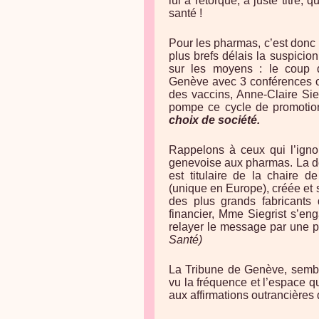
lui a rétorqué, à juste titre, 
santé !
Pour les pharmas, c’est donc 
plus brefs délais la suspicio
sur les moyens : le coup d
Genève avec 3 conférences of
des vaccins, Anne-Claire Sie
pompe ce cycle de promoti
choix de société.
Rappelons à ceux qui l’igno
genevoise aux pharmas. La doc
est titulaire de la chaire 
(unique en Europe), créée et 
des plus grands fabricants
financier, Mme Siegrist s’en
relayer le message par une 
Santé)
La Tribune de Genève, sembl
vu la fréquence et l’espace 
aux affirmations outrancières 