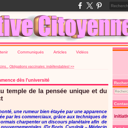
tenir
Communiqués
Articles
Vidéos
ins...
Obligations vaccinales: indéfendables! >>
mence dès l'université
Recher
au temple de la pensée unique et du
t
Contac
honté, une rumeur bien étayée par une apparence
initiat
usée par les commerciaux, grâce aux techniques de
ormais charpenter un discours planétaire afin de
ns gouvernementales. (Dr Boris Cyrulnik – Médecin