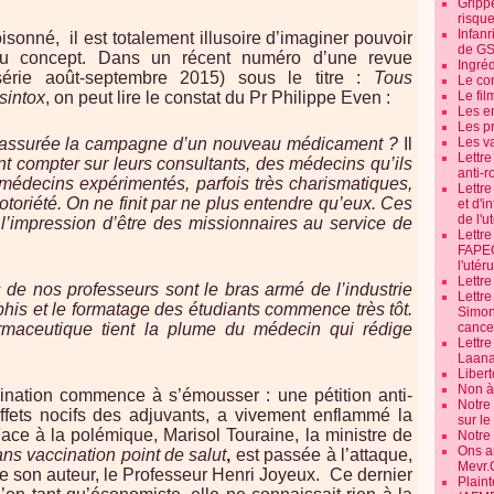
Grippe
risque
Infanr
isonné, il est totalement illusoire d’imaginer pouvoir
de G
au concept. Dans un récent numéro d’une revue
Ingré
érie août-septembre 2015) sous le titre :
Tous
Le co
Le fil
sintox
, on peut lire le constat du Pr Philippe Even :
Les e
Les pr
Les v
ssurée la campagne d’un nouveau médicament ?
Il
Lettr
t compter sur leurs consultants, des médecins qu’ils
anti-r
médecins expérimentés, parfois très charismatiques,
Lettre
otoriété. On ne finit par ne plus entendre qu’eux. Ces
et d'i
de l'u
 l’impression d’être des missionnaires au service de
Lettr
FAPEO
l'utéru
Lettre
 de nos professeurs sont le bras armé de l’industrie
Lettr
is et le formatage des étudiants commence très tôt.
Simone
cancer
armaceutique tient la plume du médecin qui rédige
Lettr
Laana
Libert
Non à 
ccination commence à s’émousser : une pétition anti-
Notre
ffets nocifs des adjuvants, a vivement enflammé la
sur l
Face à la polémique, Marisol Touraine, la ministre de
Notre
Ons a
ans vaccination point de salut
,
est passée à l’attaque,
Mevr.
e de son auteur, le Professeur Henri Joyeux. Ce dernier
Plain