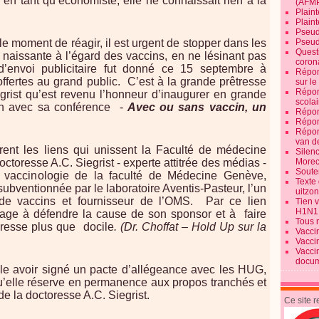
qu’en tant qu’économiste, elle ne connaissait rien à la
(AFM
Plaint
Plain
Pseud
Pseud
le moment de réagir, il est urgent de stopper dans les
Quest
n naissante à l’égard des vaccins, en ne lésinant pas
corona
’envoi publicitaire fut donné ce 15 septembre à
Répon
fertes au grand public. C’est à la grande prêtresse
sur l
Répon
grist qu’est revenu l’honneur d’inaugurer en grande
scolai
on avec sa conférence -
Avec ou sans vaccin, un
Répon
Répon
Répon
van d
rent les liens qui unissent la Faculté de médecine
Silen
Morec
toresse A.C. Siegrist - experte attitrée des médias -
Souten
de vaccinologie de la faculté de Médecine Genève,
Texte 
subventionnée par le laboratoire Aventis-Pasteur, l’un
uitzo
 de vaccins et fournisseur de l’OMS. Par ce lien
Tien 
H1N1
gage à défendre la cause de son sponsor et à faire
Tous 
presse plus que docile
. (Dr. Choffat – Hold Up sur la
Vacci
Vacci
Vacci
docum
e avoir signé un pacte d’allégeance avec les HUG,
qu’elle réserve en permanence aux propos tranchés et
de la doctoresse A.C. Siegrist.
Ce site 