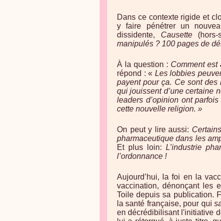
Dans ce contexte rigide et clo
y faire pénétrer un nouve
dissidente,
Causette
(hors-s
manipulés ? 100 pages de dé
À la question :
Comment est a
répond : «
Les lobbies peuven
payent pour ça. Ce sont des 
qui jouissent d’une certaine n
leaders d’opinion ont parfois
cette nouvelle religion. »
On peut y lire aussi:
Certains
pharmaceutique dans les amph
Et plus loin:
L’industrie ph
l’ordonnance !
Aujourd’hui, la foi en la va
vaccination, dénonçant les e
Toile depuis sa publication. 
la santé française, pour qui
s
en décrédibilisant l'initiativ