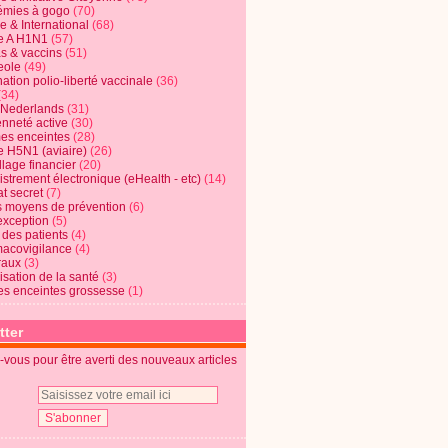
mies à gogo
(70)
e & International
(68)
e A H1N1
(57)
s & vaccins
(51)
eole
(49)
ation polio-liberté vaccinale
(36)
(34)
t Nederlands
(31)
enneté active
(30)
s enceintes
(28)
e H5N1 (aviaire)
(26)
lage financier
(20)
strement électronique (eHealth - etc)
(14)
t secret
(7)
s moyens de prévention
(6)
exception
(5)
 des patients
(4)
acovigilance
(4)
raux
(3)
risation de la santé
(3)
s enceintes grossesse
(1)
tter
vous pour être averti des nouveaux articles