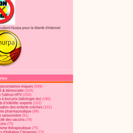
outient Nurpa pour la liberté d'internet
ries
s secondaires-risques
(599)
té & démocratie
(324)
e l'utérus-HPV
(250)
 à tout prix (idéologie du)
(190)
ts d’intérêts -experts
(102)
nation des enfants-crèches
(101)
trie pharmaceutique
(99)
e saisonnière
(91)
cité des vaccins
(79)
cins
(75)
lisme thérapeutique
(75)
s d'Initiative Citoyenne
(73)