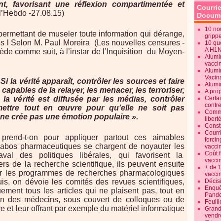
ent, favorisant une réflexion compartimentée et
Courrie
l’Hebdo -27.08.15)
Docume
10 no
permettant de museler toute information qui dérange,
gripp
es l Selon M. Paul Moreira (Les nouvelles censures -
10 qu
A H1
cède comme suit, à l’instar de l’Inquisition du Moyen-
Alumi
vaccin
Alumi
Vacin
Si la vérité apparaît, contrôler les sources et faire
Alumi
capables de la relayer, les menacer, les terroriser,
A pro
Certa
i la vérité est diffusée par les médias, contrôler
contre
 mettre tout en œuvre pour qu'elle ne soit pas
Commen
e ne crée pas une émotion populaire ».
libert
Consti
Courr
prend-t-on pour appliquer partout ces aimables
forcin
es labos pharmaceutiques se chargent de noyauter les
vacci
Coût 
val des politiques libérales, qui favorisent la
vacci
iers de la recherche scientifique, ils peuvent ensuite
+ de 
cter les programmes de recherches pharmacologiques
vacci
Décisi
uis, on dévoie les comités des revues scientifiques,
Enquêt
ement tous les articles qui ne plaisent pas, tout en
Pande
on des médecins, sous couvert de colloques ou de
Feuill
e et leur offrant par exemple du matériel informatique
Grand
vendr