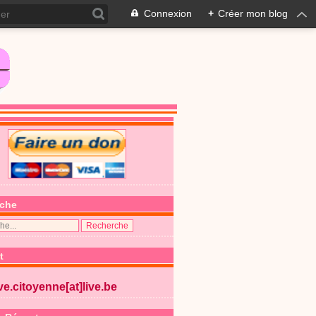
Connexion
+
Créer mon blog
che
t
ive.citoyenne[at]live.be