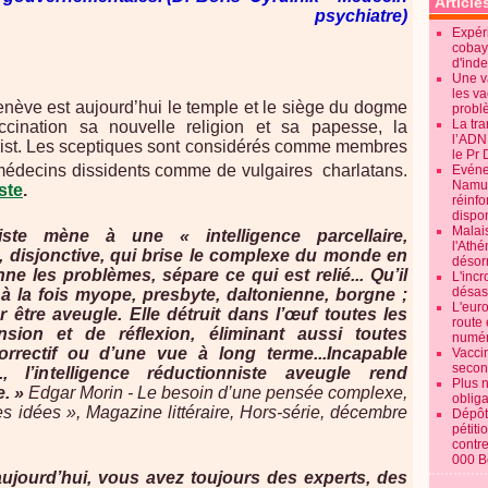
Article
psychiatre)
Expéri
cobay
d'ind
Une v
les va
nève est aujourd’hui le temple et le siège du dogme
probl
La tr
accination sa nouvelle religion et sa papesse, la
l’ADN
rist. Les sceptiques sont considérés comme membres
le Pr 
médecins dissidents comme de vulgaires charlatans.
Evénem
Namur:
ste
.
réinf
dispon
Malai
te mène à une « intelligence parcellaire,
l'Ath
 disjonctive, qui brise le complexe du monde en
désorm
nne les problèmes, sépare ce qui est relié... Qu’il
L'incr
désast
e à la fois myope, presbyte, daltonienne, borgne ;
L'euro
r être aveugle. Elle détruit dans l’œuf toutes les
route 
nsion et de réflexion, éliminant aussi toutes
numér
rrectif ou d’une vue à long terme...Incapable
Vaccin
secon
., l’intelligence réductionniste aveugle rend
Plus 
e. »
Edgar Morin - Le besoin d’une pensée complexe,
obliga
s idées », Magazine littéraire, Hors-série, décembre
Dépôt
pétiti
contre
000 B
 aujourd’hui, vous avez toujours des experts, des