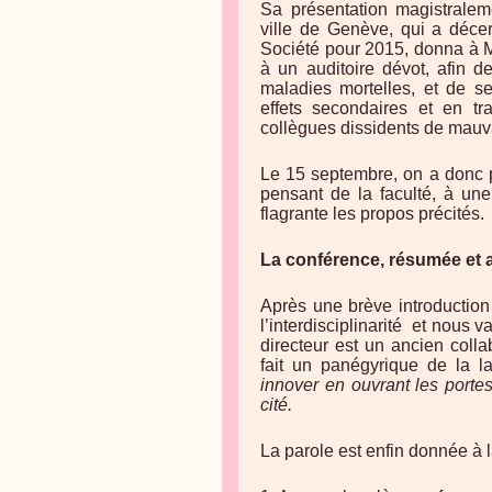
Sa présentation magistralem
ville de Genève, qui a décer
Société pour 2015, donna à M
à un auditoire dévot, afin d
maladies mortelles, et de se
effets secondaires et en tr
collègues dissidents de mauv
Le 15 septembre, on a donc pu
pensant de la faculté, à une
flagrante les propos précités.
La conférence, résumée et 
Après une brève introduction 
l’interdisciplinarité et nous v
directeur est un ancien colla
fait un panégyrique de la l
innover en ouvrant les porte
cité.
La parole est enfin donnée à l