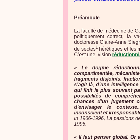
Préambule
La faculté de médecine de Ge
politiquement correct, la v
doctoresse Claire-Anne Sieg
1
de sectes
hérétiques et les 
C’est une vision
réductionni
« Le dogme réductionnis
compartimentée, mécaniste,
fragments disjoints, fractio
s’agit là, d’une intelligenc
qui finit le plus souvent pa
possibilités de compréhe
chances d’un jugement co
d’envisager le contexte..
inconscient et irresponsabl
in 1966-1996, La passions de
1996.
« Il faut penser global. Or