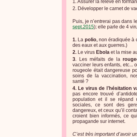
1. Assurer la relève en forman
2. Développer le carnet de va
Puis, je n’entrerai pas dans le 
sept.2015
); elle parle de 4 vi
1.
La
polio,
non éradiquée à ca
des eaux et aux guerres.)
2.
Le virus
Ebola
et la mise a
3
.
Les méfaits de la
rouge
vacciner leurs enfants, etc..
rougeole était dangereuse p
soins de la vaccination, no
santé ?
4.
Le virus de l’hésitation 
pas encore trouvé d’antidot
population et il se répand u
sociales, ce sont des gen
dangereux, et ceux qu’il cont
croient bien informés, ce qui
propagande sur internet.
C’est très important d’avoir u