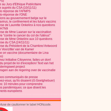
PS)
e au Jury d'Ethique Publicitaire
te auprès du CSA (10/11/11)
o réponse de l'AFMPS
o-réponse de l'ONE
ions au gouvernement belge sur le
virus, le confinement et les futurs vaccins
se de Laurette Onkelinx à nos questions
e H7N9
se de Mme Laanan sur la vaccination
re "contre le cancer du col de l'utérus"
se de Mme Onkelinx aux 10 questions
se du CSA (24/11/11)
se du Président de la Chambre/ Antwoord
e Voorzitter van de Kamer
ce on vaccine (documentaire de Lina
o)
ez Initiative Citoyenne, faites un don!
du projet de loi d'exception/ Text van het
nderingswet project
vragen aan de regering over de vaccinatie
nos communiqués de presse
nez-vous, qu'ils disaient (G.Goetghebuer)
ns: 10 minutes pour comprendre
ns pandémiques: ce que disent les
ents européens
refuse de cautionner le label HONcode.