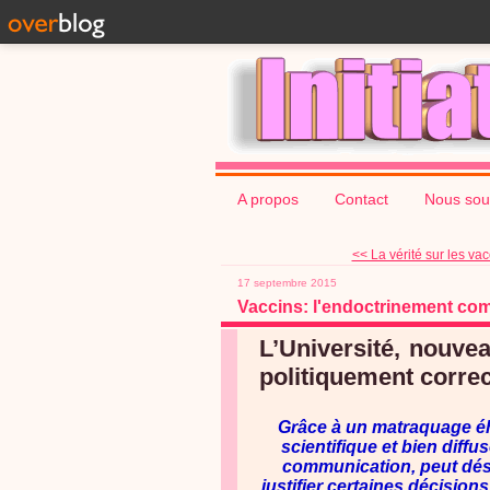
A propos
Contact
Nous sou
<< La vérité sur les vacc
17 septembre 2015
Vaccins: l'endoctrinement com
L’Université, nouve
politiquement correc
Grâce à un matraquage é
scientifique et bien diff
communication, peut dés
justifier certaines décisio