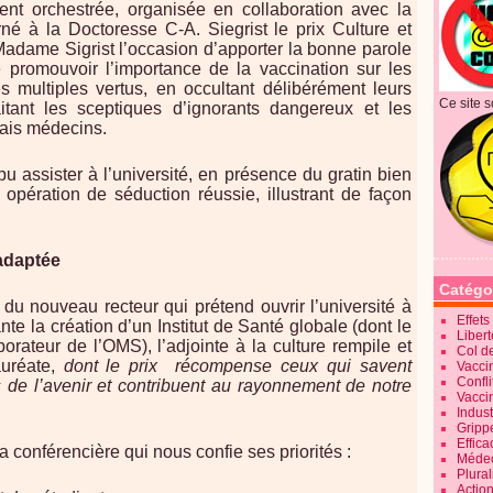
ent orchestrée, organisée en collaboration avec la
né à la Doctoresse C-A. Siegrist le prix Culture et
adame Sigrist l’occasion d’apporter la bonne parole
e promouvoir l’importance de la vaccination sur les
s multiples vertus, en occultant délibérément leurs
Ce site s
aitant les sceptiques d’ignorants dangereux et les
ais médecins.
 assister à l’université, en présence du gratin bien
 opération de séduction réussie, illustrant de façon
adaptée
Catégo
du nouveau recteur qui prétend ouvrir l’université à
Effet
ante la création d’un Institut de Santé globale (dont le
Liber
borateur de l’OMS), l’adjointe à la culture rempile et
Col d
auréate,
dont le prix récompense ceux qui savent
Vaccin
Confli
s de l’avenir et contribuent au rayonnement de notre
Vacci
Indus
Gripp
Effica
a conférencière qui nous confie ses priorités :
Méde
Plura
Action