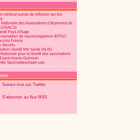
 médical suisse de réflexion sur les
ns
 Nationale des Associations Citoyennes de
é (UNACS)
Santé Pays d'Auge
 européen de vaccinovigilance (EFVV)
Vaccins France
é Vaccins
ation Liberté Info Santé (ALIS)
Nationale pour la liberté des vaccinations
 Espoir Avenir Guérison
ntie Vaccinatieschade vzw
-moi
Suivez-moi sur Twitter
S'abonner au flux RSS