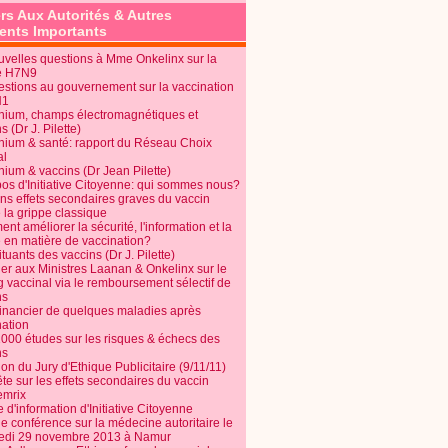
rs Aux Autorités & Autres
nts Importants
uvelles questions à Mme Onkelinx sur la
e H7N9
estions au gouvernement sur la vaccination
N1
nium, champs électromagnétiques et
s (Dr J. Pilette)
nium & santé: rapport du Réseau Choix
al
nium & vaccins (Dr Jean Pilette)
pos d'Initiative Citoyenne: qui sommes nous?
ins effets secondaires graves du vaccin
 la grippe classique
t améliorer la sécurité, l'information et la
é en matière de vaccination?
tuants des vaccins (Dr J. Pilette)
ier aux Ministres Laanan & Onkelinx sur le
g vaccinal via le remboursement sélectif de
ns
financier de quelques maladies après
nation
1000 études sur les risques & échecs des
ns
on du Jury d'Ethique Publicitaire (9/11/11)
e sur les effets secondaires du vaccin
mrix
e d'information d'Initiative Citoyenne
e conférence sur la médecine autoritaire le
edi 29 novembre 2013 à Namur