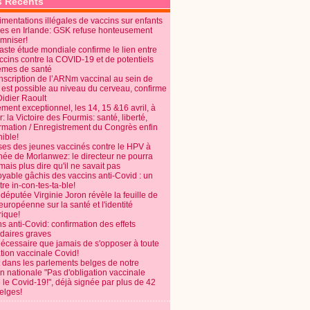
s Récents
mentations illégales de vaccins sur enfants
es en Irlande: GSK refuse honteusement
emniser!
aste étude mondiale confirme le lien entre
ccins contre la COVID-19 et de potentiels
èmes de santé
anscription de l’ARNm vaccinal au sein de
 est possible au niveau du cerveau, confirme
Didier Raoult
ent exceptionnel, les 14, 15 &16 avril, à
 la Victoire des Fourmis: santé, liberté,
ormation / Enregistrement du Congrès enfin
ible!
ses des jeunes vaccinés contre le HPV à
énée de Morlanwez: le directeur ne pourra
ais plus dire qu'il ne savait pas
oyable gâchis des vaccins anti-Covid : un
re in-con-tes-ta-ble!
députée Virginie Joron révèle la feuille de
européenne sur la santé et l'identité
ique!
s anti-Covid: confirmation des effets
daires graves
nécessaire que jamais de s'opposer à toute
tion vaccinale Covid!
 dans les parlements belges de notre
on nationale "Pas d'obligation vaccinale
 le Covid-19!", déjà signée par plus de 42
elges!