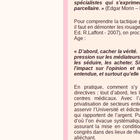
spécialistes qui s’exprim
parcellaire. »
(Edgar Morin – 
Pour comprendre la tactique 
il faut en démonter les rouag
Ed. R.Laffont - 2007), on pro
Age :
«
D'abord, cacher la vérité. 
pression sur les médiateurs 
les séduire, les acheter. S
l'impact sur l'opinion et
entendue, et surtout qu'ell
En pratique, comment s’y 
directives : tout d’abord, l
centres médicaux. Avec l’a
privatisation de secteurs ent
asservir l’Université et édi
qui rapportent de l’argent. P
d’où l’on évacue systématiqu
assurant la mise en conditi
congrès dans des lieux de rêv
alléchant.