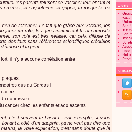
ourquoi les parents refusent de vacciner leur enfant et
Liens
rs proches; la coqueluche, la grippe, la rougeole, ce
Groupe
vacci
Union
 rien de rationnel. Le fait que grâce aux vaccins, les
Sant
Info 
e jouer un rôle, les gens minimisant la dangerosité
Forum
rnet, son rôle est très néfaste, car cela diffuse de
Info 
orte des faits sans références scientifiques crédibles
Sûret
 défiance et la peur.
Associ
Ligue 
Nello
fort, il n’y a aucune corrélation entre :
Preve
Suivez
n plaques,
condaires dus au Gardasil
u autre
e du nourrisson
du cancer chez les enfants et adolescents
nt, c’est souvent le hasard ! Par exemple, si vous
 flottant à côté d’un dauphin, ça ne veut pas dire que
arins, la vraie explication, c’est sans doute que la