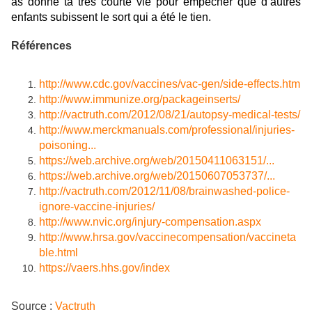
as donné ta très courte vie pour empêcher que d’autres
enfants subissent le sort qui a été le tien.
Références
http://www.cdc.gov/vaccines/vac-gen/side-effects.htm
http://www.immunize.org/packageinserts/
http://vactruth.com/2012/08/21/autopsy-medical-tests/
http://www.merckmanuals.com/professional/injuries-
poisoning...
https://web.archive.org/web/20150411063151/...
https://web.archive.org/web/20150607053737/...
http://vactruth.com/2012/11/08/brainwashed-police-
ignore-vaccine-injuries/
http://www.nvic.org/injury-compensation.aspx
http://www.hrsa.gov/vaccinecompensation/vaccineta
ble.html
https://vaers.hhs.gov/index
Source :
Vactruth