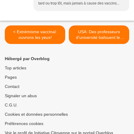
tard ou trop tôt, mais jamais à cause des vaccins...
< Extrémisme vaccinal:
USA: Des professeurs
ouvrons les yeux!
d'université bafouent les
droits du 1er Amendement
concernant la sécurité des
vaccins >
Hébergé par Overblog
Top articles
Pages
Contact
Signaler un abus
C.G.U.
Cookies et données personnelles
Préférences cookies
Voir le profil de Initiative Citoyenne sur le portail Overblog