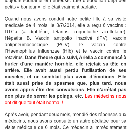
toujours souriante et heureuse. Elle bredouillait déjà des
petits « bonjour », elle était vraiment parfaite.
Quand nous avons conduit notre petite fille à sa visite
médicale de 4 mois, le 8/7/2014, elle a reçu 6 vaccins :
DTCa (= diphtérie, tétanos, coqueluche acellulaire),
Hépatite B, Vaccin antipolio inactivé (IPV), vaccin
antipneumococcique (PCV), le vaccin contre
l’Haemophilus Influenzae (HIb) et le vaccin contre le
rotavirus.
Dans l’heure qui a suivi, Ariella a commencé à
hurler d’une manière horrible, elle rejetait sa tête en
arrière. Elle avait aussi perdu l’utilisation de ses
muscles, et ne semblait plus avoir d’émotions. Elle
était aussi prise de spasmes que, plus tard, nous
avons appris être des convulsions. Elle n’arrêtait pas
non plus de serrer les poings, etc.
Les médecins nous
ont dit que tout était normal !
Après avoir, pendant deux mois, mendié des réponses aux
médecins, nous avons consulté un autre pédiatre pour sa
visite médicale de 6 mois. Ce médecin a immédiatement