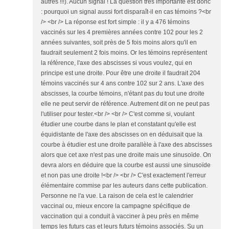
autres !!!). Aucun signal ! La question très importante est donc
: pourquoi un signal aussi fort disparaît-il en cas témoins ?<br
/> <br /> La réponse est fort simple : il y a 476 témoins
vaccinés sur les 4 premières années contre 102 pour les 2
années suivantes, soit près de 5 fois moins alors qu'il en
faudrait seulement 2 fois moins. Or les témoins représentent
la référence, l'axe des abscisses si vous voulez, qui en
principe est une droite. Pour être une droite il faudrait 204
témoins vaccinés sur 4 ans contre 102 sur 2 ans. L'axe des
abscisses, la courbe témoins, n'étant pas du tout une droite
elle ne peut servir de référence. Autrement dit on ne peut pas
l'utiliser pour tester.<br /> <br /> C'est comme si, voulant
étudier une courbe dans le plan et constatant qu'elle est
équidistante de l'axe des abscisses on en déduisait que la
courbe à étudier est une droite parallèle à l'axe des abscisses
alors que cet axe n'est pas une droite mais une sinusoïde. On
devra alors en déduire que la courbe est aussi une sinusoïde
et non pas une droite !<br /> <br /> C'est exactement l'erreur
élémentaire commise par les auteurs dans cette publication.
Personne ne l'a vue. La raison de cela est le calendrier
vaccinal ou, mieux encore la campagne spécifique de
vaccination qui a conduit à vacciner à peu près en même
temps les futurs cas et leurs futurs témoins associés. Su un