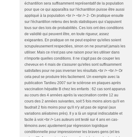
échantillon sera suffisamment représentatif de la population
pour que ce qui apparaîtra sur l'échantillon puisse être aussi
appliqué à la population.<br /> <br /> 2- On pratique ensuite
sur l'échantillon retenu des tests statistiques qui s'appuient
tous sur des lois de probabilités. Ces lois ont des conditions
de validité qui peuvent être, en toute rigueur, assez
exigeantes. En pratique on ne peut espérer qu'elles soient
scrupuleusement respectées, sinon on ne pourrait jamais les
utiliser. Mais ce n'est pas une raison pour les utiliser dans
n'importe quelles conditions. Il ne s'agit pas de couper les
cheveux en 4 mais de s'assurer qu'elles sont suffisamment
satisfaites pour ne pas inverser les résultats.<br /> <br /> Or
cela peut se produire très facilement. Un exemple avec la
publication Tardieu 2007 sur le sclérose en plaques après
vaccination hépatite B chez les enfants : 62 cas sont apparus
au cours des 4 années après la vaccination contre 12 au
cours des 2 années suivantes, soit 5 fois moins alors qu'il en
faudrait 2 fois moins pour qu'il n'y ait pas de signal (aux
variations aléatoires près). Il y a là un signal indiscutable et
facile à voir.<br /> Les auteurs ont testé sur 4 ans en cas-
témoins avec ajustement par régression logistique
conditionnelle pour impressionner les braves gens (et les