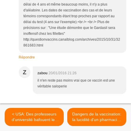
délai de 4 ans et même beaucoup moins, il n'y a plus
d'aléatoire. Les dates de vaccination des cas et de leurs
témoins correspondants étant trop proches par rapport au
délai du test (4 ans sur l'exemple).<br /> <br /> Plus de
précisions sur : "Une étude démontre que le Gardasil sera
inoffensif chez les fillettes"
http://questionvaccins.canalblog.com/archives/2015/10/31/32
861683.html
Répondre
Z
zabou
20/01/2016 21:26
il n'en reste pas moins vrai que ce vaccin est une
véritable saloperie
< USA: Des professeurs
Dangers de la vaccination:
d'université bafouent les
la lucidité d'un pharmacien
droits du 1er Amendement
>
concernant la sécurité des