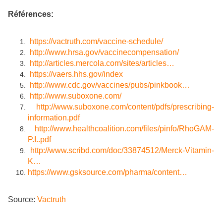
Références:
https://vactruth.com/vaccine-schedule/
http://www.hrsa.gov/vaccinecompensation/
http://articles.mercola.com/sites/articles…
https://vaers.hhs.gov/index
http://www.cdc.gov/vaccines/pubs/pinkbook…
http://www.suboxone.com/
http://www.suboxone.com/content/pdfs/prescribing-
information.pdf
http://www.healthcoalition.com/files/pinfo/RhoGAM-
P.I..pdf
http://www.scribd.com/doc/33874512/Merck-Vitamin-
K…
https://www.gsksource.com/pharma/content…
Source:
Vactruth