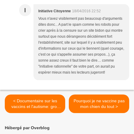
I
Initiative Citoyenne
18/04/2016 22:52
Vous n'avez visiblement pas beaucoup d'arguments
dites donc... A part le spam comme les robots pour
crier après à la censure sur un site bidon qui montre
surtout que nous dérangeons décidément fort
l'establishment; site sur lequel il y a visiblement peu
d'informations sur ceux qui le tiennent (quel courage,
c'est ce qui s'appelle assumer ses propos...), ça
sonne assez creux il faut bien le dire.... comme
"initiative rationnelle" de votre part, on aurait pu
espérer mieux mais les lecteurs jugeront!
< Documentaire sur les
Pourquoi je ne vaccine pas
vaccins et l'autisme: gros
mon chien du tout >
revirement de l'acteur De
Niro
Hébergé par Overblog