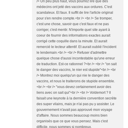
/> Un peu plus haut, vous pourrez lire que des
médecins ont jeté des vaccins aux ordures. C'est
scandaleux. Et faux. Il suffit de lire l'article original
pour s'en rendre compte.<br /> <br /> Se tromper,
c'est une chose, savoir que c'est faux et ne pas
corriger, c'est mentir. N'importe quel site ayant à
coeur de fournir des informations exactes aurait
corrigé cette coquille dans la minute. Et aurait
remercié le lecteur attentif. Et aurait oublié l'incident
le lendemain.<br /> <br /> Refuser d'admettre
quelque chose d'aussi incontestable qu'une erreur
de traduction. Est-ce rationnel ?<br /> <br /> "on sait
le danger des vaccins, le nier est stupide"<br /> <br
/> Montrez moi quelqu'un qui nie le danger des
vaccins, et nous le traiterons de stupide ensemble.
<br /> <br /> "vous devez certainement avoir des
liens avec on sait qui"<br /> <br /> Voldemort ? Il
faisait une keynote à la dernière convention secrète
des super vilains, mais je n'ai pas pu y assister. Le
gouvernement n'avait pas approuvé mon voyage
d'affaire. Nous sommes beaucoup moins bien
organisés que ce que vous pensez. Mais c'est
difficile, nous sommes si nombreux.