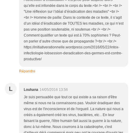
qu’elle est infondée dans le corps du texte.<br /> <br /> <br />
"Une réflexion sur l’idéal d’éradication des maladies" <br />
<br /> Homme de paille: Dans le contexte de ce texte, il s’agit
d’un idéal d’éradication de TOUTES les maladies, ce qui n’est
pas une position soutenable, ni soutenue.<br /> <br />
Comment qualifier un texte qui est à 70% sophismes ? Peut-
on parler d’autre chose que de propagande ?<br /> <br />
https://initiativerationnelle.wordpress.com/2016/05/22/intox-
infectiologie-lobsession-deradication-des-germes-est-contre-
productive/
Répondre
L
Louhana
14/05/2016 13:56
Je suis persuadée que tout ce qui existe a sa raison d'être
même si nous ne la connaissons pas. Vouloir éradiquer des
virus est de l'inconscience et de l'orgueil. La nature qui nous a
créés a également créé les virus, bactéries, etc... En leur
faisant la guerre, l'être humain fait aussi la guerre à la nature,
donc à lui-même. Nous courrons à la catastrophe, c'est
d'ailleurs déjà commencé mais peu ont le courage d'ouvrir les