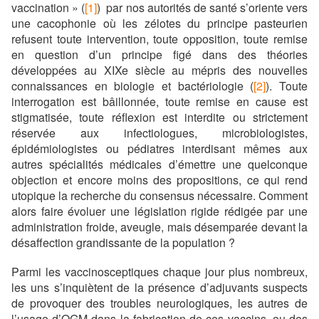
vaccination » (
[1]
) par nos autorités de santé s’oriente vers
une cacophonie où les zélotes du principe pasteurien
refusent toute intervention, toute opposition, toute remise
en question d’un principe figé dans des théories
développées au XIXe siècle au mépris des nouvelles
connaissances en biologie et bactériologie (
[2]
). Toute
interrogation est bâillonnée, toute remise en cause est
stigmatisée, toute réflexion est interdite ou strictement
réservée aux infectiologues, microbiologistes,
épidémiologistes ou pédiatres interdisant mêmes aux
autres spécialités médicales d’émettre une quelconque
objection et encore moins des propositions, ce qui rend
utopique la recherche du consensus nécessaire. Comment
alors faire évoluer une législation rigide rédigée par une
administration froide, aveugle, mais désemparée devant la
désaffection grandissante de la population ?
Parmi les vaccinosceptiques chaque jour plus nombreux,
les uns s’inquiètent de la présence d’adjuvants suspects
de provoquer des troubles neurologiques, les autres de
l’usage d’OGM dans la fabrication de ces vaccins, ou des