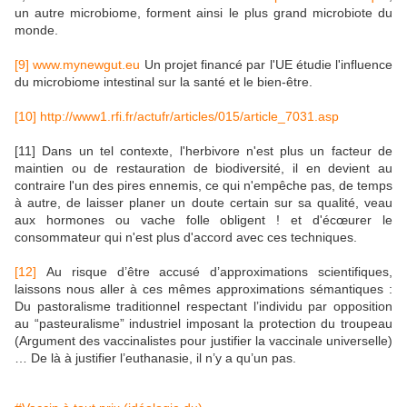
un autre microbiome, forment ainsi le plus grand microbiote du
monde.
[9]
www.mynewgut.eu
Un projet financé par l'UE étudie l'influence
du microbiome intestinal sur la santé et le bien-être.
[10]
http://www1.rfi.fr/actufr/articles/015/article_7031.asp
[11] Dans un tel contexte, l'herbivore n'est plus un facteur de
maintien ou de restauration de biodiversité, il en devient au
contraire l'un des pires ennemis, ce qui n'empêche pas, de temps
à autre, de laisser planer un doute certain sur sa qualité, veau
aux hormones ou vache folle obligent ! et d'écœurer le
consommateur qui n'est plus d'accord avec ces techniques.
[12]
Au risque d’être accusé d’approximations scientifiques,
laissons nous aller à ces mêmes approximations sémantiques :
Du pastoralisme traditionnel respectant l’individu par opposition
au “pasteuralisme” industriel imposant la protection du troupeau
(Argument des vaccinalistes pour justifier la vaccinale universelle)
… De là à justifier l’euthanasie, il n’y a qu’un pas.