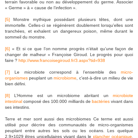
terrain favorable ou non au développement du germe. Associer
« Germe » à « cause de l’infection ».
[5]
Monstre mythique possédant plusieurs têtes, dont une
immortelle. Celles-ci se régénèrent doublement lorsqu'elles sont
tranchées, et exhalent un dangereux poison, même durant le
sommeil du monstre.
[6]
« Et si ce que l’on nomme progrès n’était qu’une façon de
changer de malheur » Françoise Giroud. Le progrès pour quoi
faire ?
http://www.francoisegiroud.fr/3.aspx?tid=938
[7]
Le microbiote correspond à l’ensemble des
micro-
organismes
peuplant un
microbiome
, c'est-à-dire un milieu de vie
bien défini.
[8]
L’Homme est un microbiome abritant un
microbiote
intestinal
composé des 100.000 milliards de
bactéries
vivant dans
ses intestins.
Terre et mer sont aussi des microbiomes Ce terme est aussi
utilisé pour décrire des communautés de micro-organismes
peuplant entre autres les sols ou les océans. Les quelque
2,9×1029 êtres unicellulaires vivant dans le
plancher océanique
,