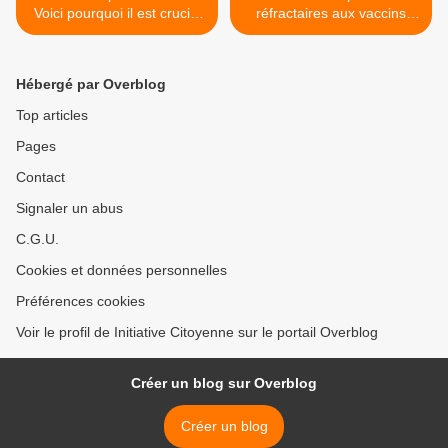
Voici pourquoi il est crucial
réfractaires aux vaccins
de déposer plainte!
bientôt sommés de suivre
une "séance éducative"?
Ou le monde à l'envers... >
Hébergé par Overblog
Top articles
Pages
Contact
Signaler un abus
C.G.U.
Cookies et données personnelles
Préférences cookies
Voir le profil de Initiative Citoyenne sur le portail Overblog
Créer un blog sur Overblog
Créer un blog