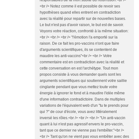
responsables de la mort subite du nourrisson.<br />
<br /> Notez comme il est possible de revoir ses
hypothèses quand elles entrent en contradiction
avec la réalité pour repartir sur de nouvelles bases.
Le but n'est pas d'avoir raison, le but est de savoir.
Voyons votre réaction, confronté à la même situation:
<br /> <br /> <br /> "l'émotion l'a emporté sur la
raison. De ce fait les pro-vaccins n'ont que faire
d'arguments scientifiques, ils se contentent de
maudire les anti-vaccins"<br /> <br /> Votre
commentaire est en contradiction avec la réalité et
cette conversation en est l'archétype. Tout mon
propos consiste à vous demander quels sont les
arguments scientifiques qui soutiennent votre saillie
cinglante pendant que vous mettez toute votre
énergie à ignorer le fond et à maudire l'idée même
d'une information contradictoire. Dans de multiples
variations de l'équivalent web d'un "tu te prends pour
qui ?" de cour d'école, vous avez littéralement
inversé les rôles.<br /> <br /> <br /> "Un anti-vaccin
quant à lui n'est pas agressif envers le pro-vaccin,
tant que ce dernier ne vienne pas l'embêter."<br />
<br /> Tant qu'on ne vient pas vous embêter avec des