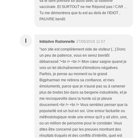
va te faire prendre toi aussi avec ta vaseline
vaccinale. Et SURTOUT ne me Répond pas ! CAR ...
Tu me démontrera que tu est au delà de l'IDIOT ,
PAUVRE benêt.
I
Initiative Rationnelle
27/06/2016 11:57
"son site est complètement vide de visiteur [...] Donc
un peu de patience, vous en serez bientôt
débarrassé."<br /> <br /> Mon cœur saigne quand je
vois un tel déchaînement d'émotions négatives.
Parfois, je pense au moment ou le grand
Bigpharman me retirera sa confiance, et mes
émoluments, parce que je n'aurai pas su à ramener
plus de brebis bio dans sa bergerie industrielle, et je
me recroqueville dans la honte où je pleure
doucement.<br /> <br /> Vous semblez penser que la
popularité est un but en soi. Une erreur factuelle ou
méthodologique reste une erreur qu'il y ait zéro, une,
ou un million de personne pour le constater. Vous
dites être concerné par les preuves montrant des
résultats truqués et des conflits d'intérêts, quel est