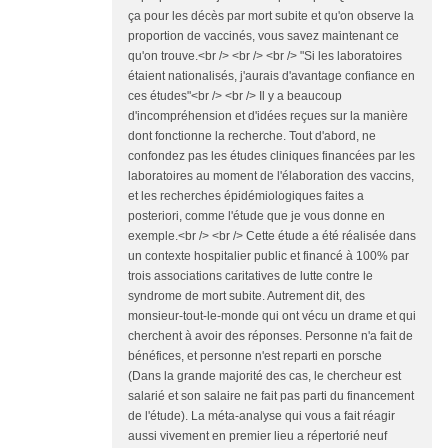
ça pour les décès par mort subite et qu'on observe la
proportion de vaccinés, vous savez maintenant ce
qu'on trouve.<br /> <br /> <br /> "Si les laboratoires
étaient nationalisés, j'aurais d'avantage confiance en
ces études"<br /> <br /> Il y a beaucoup
d'incompréhension et d'idées reçues sur la manière
dont fonctionne la recherche. Tout d'abord, ne
confondez pas les études cliniques financées par les
laboratoires au moment de l'élaboration des vaccins,
et les recherches épidémiologiques faites a
posteriori, comme l'étude que je vous donne en
exemple.<br /> <br /> Cette étude a été réalisée dans
un contexte hospitalier public et financé à 100% par
trois associations caritatives de lutte contre le
syndrome de mort subite. Autrement dit, des
monsieur-tout-le-monde qui ont vécu un drame et qui
cherchent à avoir des réponses. Personne n'a fait de
bénéfices, et personne n'est reparti en porsche
(Dans la grande majorité des cas, le chercheur est
salarié et son salaire ne fait pas parti du financement
de l'étude). La méta-analyse qui vous a fait réagir
aussi vivement en premier lieu a répertorié neuf