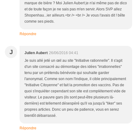
marque de bière ? Moi Julien Aubert je n'ai même pas de dico
et de toute façon je ne sais pas m'en servir. Alors SVP allez
Shopenhau...ier ailleurs.<br /> <br /> Je vous l'avais dit ! bête
comme ses pieds.
Répondre
J
Julien Aubert
26/06/2016 04:41
Je suis allé jeté un œil au site "Initiative rationnelle". Il s'agit
d'un site consacré au démontage des idées "irrationnelles"
tenu par un prétendu bénévole qui souhaite garder
l'anonymat. Comme son nom l'indique, il cible principalement
"Initiative Citoyenne" et fait la promotion des vaccins. Pas de
quoi s'inquiéter cependant son site est complètement vide de
visiteur. Le pauvre gars (ils sont peut-être plusieurs là-
derrière) est tellement désespéré qu'il va jusqu'à "liker" ses
propres articles. Donc un peu de patience, vous en serez
bientôt débarrassé.
Répondre