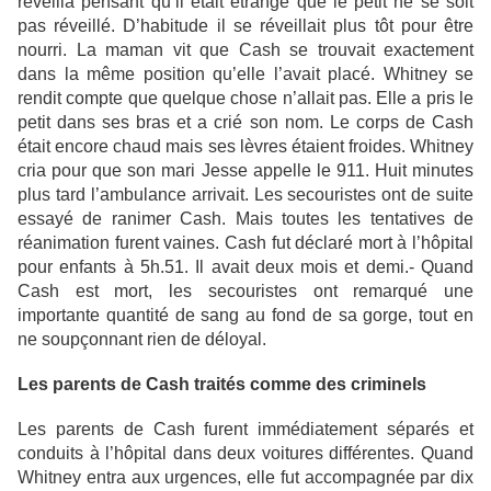
réveilla pensant qu’il était étrange que le petit ne se soit
pas réveillé. D’habitude il se réveillait plus tôt pour être
nourri. La maman vit que Cash se trouvait exactement
dans la même position qu’elle l’avait placé. Whitney se
rendit compte que quelque chose n’allait pas. Elle a pris le
petit dans ses bras et a crié son nom. Le corps de Cash
était encore chaud mais ses lèvres étaient froides. Whitney
cria pour que son mari Jesse appelle le 911. Huit minutes
plus tard l’ambulance arrivait. Les secouristes ont de suite
essayé de ranimer Cash. Mais toutes les tentatives de
réanimation furent vaines. Cash fut déclaré mort à l’hôpital
pour enfants à 5h.51. Il avait deux mois et demi.- Quand
Cash est mort, les secouristes ont remarqué une
importante quantité de sang au fond de sa gorge, tout en
ne soupçonnant rien de déloyal.
Les parents de Cash traités comme des criminels
Les parents de Cash furent immédiatement séparés et
conduits à l’hôpital dans deux voitures différentes. Quand
Whitney entra aux urgences, elle fut accompagnée par dix