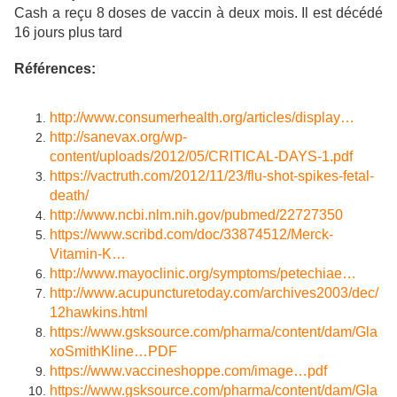
Cash a reçu 8 doses de vaccin à deux mois. Il est décédé
16 jours plus tard
Références:
http://www.consumerhealth.org/articles/display…
http://sanevax.org/wp-
content/uploads/2012/05/CRITICAL-DAYS-1.pdf
https://vactruth.com/2012/11/23/flu-shot-spikes-fetal-
death/
http://www.ncbi.nlm.nih.gov/pubmed/22727350
https://www.scribd.com/doc/33874512/Merck-
Vitamin-K…
http://www.mayoclinic.org/symptoms/petechiae…
http://www.acupuncturetoday.com/archives2003/dec/
12hawkins.html
https://www.gsksource.com/pharma/content/dam/Gla
xoSmithKline…PDF
https://www.vaccineshoppe.com/image…pdf
https://www.gsksource.com/pharma/content/dam/Gla