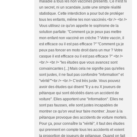
maladie à tous les non vaccinés présents. Ce n'est ni
un secret, ni un scandale, juste une simple réalité
statistique. Cette interdiction a pour but de protéger
tous les enfants, même les non vaccinés.<br /> <br />
Vous utilisez ce qu'on appelle le sophisme de la
solution parfaite: "Comment ça je peux pas mettre
mon enfant non vacciné en crèche ? Votre vaccin, il
est efficace ou il est pas efficace ?" "Comment ça je
peux pas foncer en moto droit dans un mur ? Votre
casque il est efficace ou il est pas efficace ?" <br />
<br /> <br /> "les études que vous avancez sont
convaincantes [...] Mais cela ne signifie pas qu'elles
sont justes, il ne faut pas confondre "information" et
"vérité""<br /> <br /> C'est très juste. Vous pouvez
avoir des études qui disent "Il y a eu X joueurs de
pétanque qui sont décédés dans un accident de
voiture". Elles apportent une "information". Elles ne
sont pas fausses, elle sont justes incapables de
montrer ce qu'on veut leur faire montrer: Jouer à la
pétanque provoque des accidents de voiture mortels.
Pour ça, pour connaître la "vérité", il faut des études
qui prennent en compte tous les accidents et voient
la proportion de joueurs de pétanque. Quand on fait