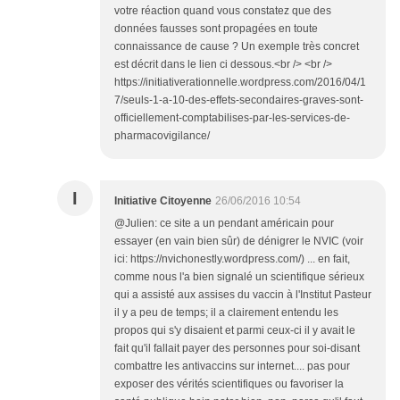
votre réaction quand vous constatez que des
données fausses sont propagées en toute
connaissance de cause ? Un exemple très concret
est décrit dans le lien ci dessous.<br /> <br />
https://initiativerationnelle.wordpress.com/2016/04/1
7/seuls-1-a-10-des-effets-secondaires-graves-sont-
officiellement-comptabilises-par-les-services-de-
pharmacovigilance/
I
Initiative Citoyenne
26/06/2016 10:54
@Julien: ce site a un pendant américain pour
essayer (en vain bien sûr) de dénigrer le NVIC (voir
ici: https://nvichonestly.wordpress.com/) ... en fait,
comme nous l'a bien signalé un scientifique sérieux
qui a assisté aux assises du vaccin à l'Institut Pasteur
il y a peu de temps; il a clairement entendu les
propos qui s'y disaient et parmi ceux-ci il y avait le
fait qu'il fallait payer des personnes pour soi-disant
combattre les antivaccins sur internet.... pas pour
exposer des vérités scientifiques ou favoriser la