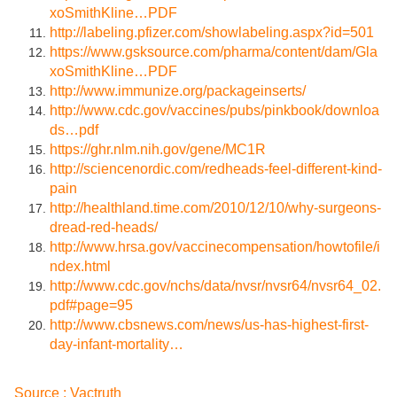
xoSmithKline…PDF
http://labeling.pfizer.com/showlabeling.aspx?id=501
https://www.gsksource.com/pharma/content/dam/Gla
xoSmithKline…PDF
http://www.immunize.org/packageinserts/
http://www.cdc.gov/vaccines/pubs/pinkbook/downloa
ds…pdf
https://ghr.nlm.nih.gov/gene/MC1R
http://sciencenordic.com/redheads-feel-different-kind-
pain
http://healthland.time.com/2010/12/10/why-surgeons-
dread-red-heads/
http://www.hrsa.gov/vaccinecompensation/howtofile/i
ndex.html
http://www.cdc.gov/nchs/data/nvsr/nvsr64/nvsr64_02.
pdf#page=95
http://www.cbsnews.com/news/us-has-highest-first-
day-infant-mortality…
Source :
Vactruth