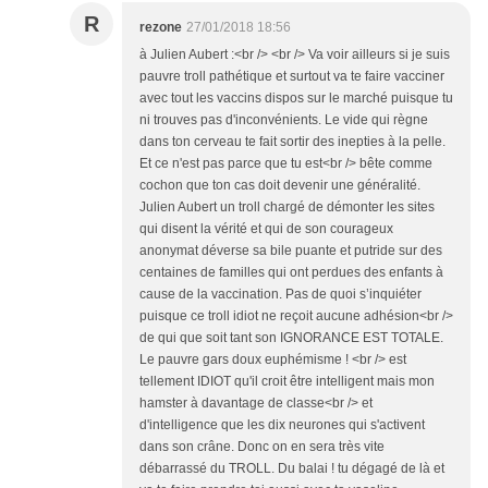
R
rezone
27/01/2018 18:56
à Julien Aubert :<br /> <br /> Va voir ailleurs si je suis
pauvre troll pathétique et surtout va te faire vacciner
avec tout les vaccins dispos sur le marché puisque tu
ni trouves pas d'inconvénients. Le vide qui règne
dans ton cerveau te fait sortir des inepties à la pelle.
Et ce n'est pas parce que tu est<br /> bête comme
cochon que ton cas doit devenir une généralité.
Julien Aubert un troll chargé de démonter les sites
qui disent la vérité et qui de son courageux
anonymat déverse sa bile puante et putride sur des
centaines de familles qui ont perdues des enfants à
cause de la vaccination. Pas de quoi s’inquiéter
puisque ce troll idiot ne reçoit aucune adhésion<br />
de qui que soit tant son IGNORANCE EST TOTALE.
Le pauvre gars doux euphémisme ! <br /> est
tellement IDIOT qu'il croit être intelligent mais mon
hamster à davantage de classe<br /> et
d'intelligence que les dix neurones qui s'activent
dans son crâne. Donc on en sera très vite
débarrassé du TROLL. Du balai ! tu dégagé de là et