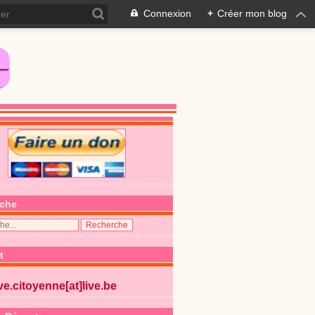
Connexion
+
Créer mon blog
che
t
ive.citoyenne[at]live.be