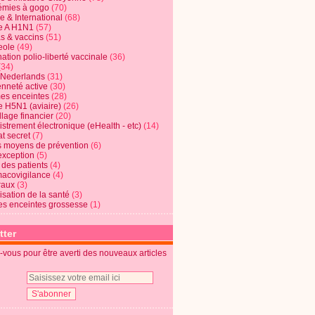
mies à gogo
(70)
e & International
(68)
e A H1N1
(57)
s & vaccins
(51)
eole
(49)
ation polio-liberté vaccinale
(36)
(34)
t Nederlands
(31)
enneté active
(30)
s enceintes
(28)
e H5N1 (aviaire)
(26)
lage financier
(20)
strement électronique (eHealth - etc)
(14)
t secret
(7)
s moyens de prévention
(6)
exception
(5)
 des patients
(4)
acovigilance
(4)
raux
(3)
risation de la santé
(3)
s enceintes grossesse
(1)
tter
vous pour être averti des nouveaux articles