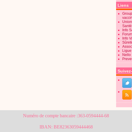
Liens
Groupe
vacci
Union
Sant
Info 
Forum
Info 
Sûret
Associ
Ligue 
Nello
Preve
Suivez
Numéro de compte bancaire :363-0594444-68
IBAN: BE82363059444468