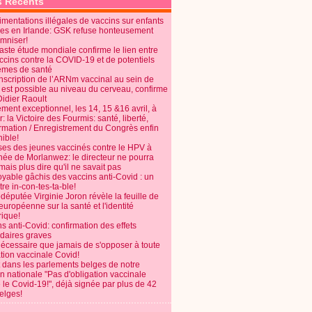
s Récents
mentations illégales de vaccins sur enfants
es en Irlande: GSK refuse honteusement
emniser!
aste étude mondiale confirme le lien entre
ccins contre la COVID-19 et de potentiels
èmes de santé
anscription de l’ARNm vaccinal au sein de
 est possible au niveau du cerveau, confirme
Didier Raoult
ent exceptionnel, les 14, 15 &16 avril, à
 la Victoire des Fourmis: santé, liberté,
ormation / Enregistrement du Congrès enfin
ible!
ses des jeunes vaccinés contre le HPV à
énée de Morlanwez: le directeur ne pourra
ais plus dire qu'il ne savait pas
oyable gâchis des vaccins anti-Covid : un
re in-con-tes-ta-ble!
députée Virginie Joron révèle la feuille de
européenne sur la santé et l'identité
ique!
s anti-Covid: confirmation des effets
daires graves
nécessaire que jamais de s'opposer à toute
tion vaccinale Covid!
 dans les parlements belges de notre
on nationale "Pas d'obligation vaccinale
 le Covid-19!", déjà signée par plus de 42
elges!