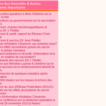
rs Aux Autorités & Autres
nts Importants
uvelles questions à Mme Onkelinx sur la
e H7N9
estions au gouvernement sur la vaccination
N1
nium, champs électromagnétiques et
s (Dr J. Pilette)
nium & santé: rapport du Réseau Choix
al
nium & vaccins (Dr Jean Pilette)
pos d'Initiative Citoyenne: qui sommes nous?
ins effets secondaires graves du vaccin
 la grippe classique
t améliorer la sécurité, l'information et la
é en matière de vaccination?
tuants des vaccins (Dr J. Pilette)
ier aux Ministres Laanan & Onkelinx sur le
g vaccinal via le remboursement sélectif de
ns
financier de quelques maladies après
nation
1000 études sur les risques & échecs des
ns
on du Jury d'Ethique Publicitaire (9/11/11)
e sur les effets secondaires du vaccin
mrix
e d'information d'Initiative Citoyenne
e conférence sur la médecine autoritaire le
edi 29 novembre 2013 à Namur