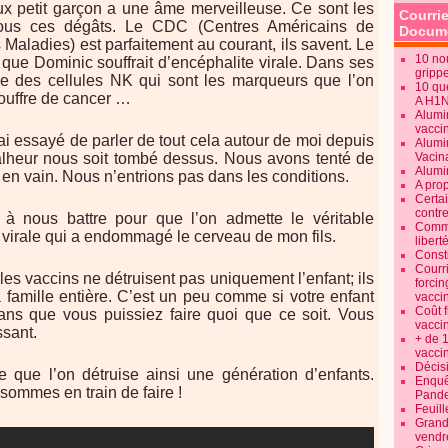
ux petit garçon a une âme merveilleuse. Ce sont les
Courrie
tous ces dégâts. Le CDC (Centres Américains de
Docume
 Maladies) est parfaitement au courant, ils savent. Le
10 no
que Dominic souffrait d’encéphalite virale. Dans ses
gripp
e des cellules NK qui sont les marqueurs que l’on
10 qu
souffre de cancer …
A H1
Alumi
vaccin
’ai essayé de parler de tout cela autour de moi depuis
Alumi
heur nous soit tombé dessus. Nous avons tenté de
Vacin
Alumi
n vain. Nous n’entrions pas dans les conditions.
A pro
Certa
contre
à nous battre pour que l’on admette le véritable
Commen
 virale qui a endommagé le cerveau de mon fils.
libert
Consti
Courr
les vaccins ne détruisent pas uniquement l’enfant; ils
forcin
 famille entière. C’est un peu comme si votre enfant
vacci
Coût 
ans que vous puissiez faire quoi que ce soit. Vous
vacci
ssant.
+ de 
vacci
Décisi
le que l’on détruise ainsi une génération d’enfants.
Enquêt
sommes en train de faire !
Pande
Feuill
Grand
vendr