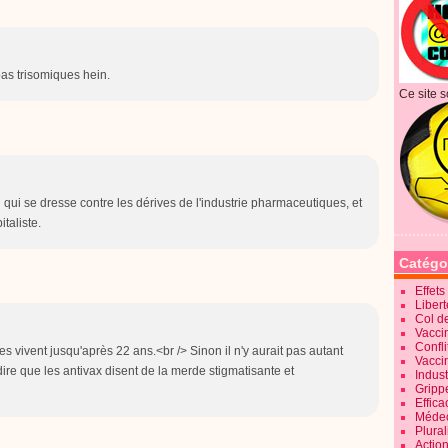
pas trisomiques hein.
Ce site s
ui se dresse contre les dérives de l'industrie pharmaceutiques, et
taliste.
Catégo
Effet
Liber
Col d
Vaccin
Confli
tes vivent jusqu'après 22 ans.<br /> Sinon il n'y aurait pas autant
Vacci
 dire que les antivax disent de la merde stigmatisante et
Indus
Gripp
Effica
Méde
Plura
Action