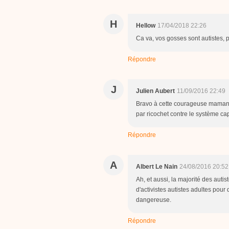
H
Hellow
17/04/2018 22:26
Ca va, vos gosses sont autistes, 
Répondre
J
Julien Aubert
11/09/2016 22:49
Bravo à cette courageuse maman q
par ricochet contre le système capi
Répondre
A
Albert Le Nain
24/08/2016 20:52
Ah, et aussi, la majorité des autis
d'activistes autistes adultes pour
dangereuse.
Répondre