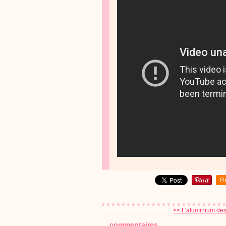
R
<< L'aluminium des v
commentaires