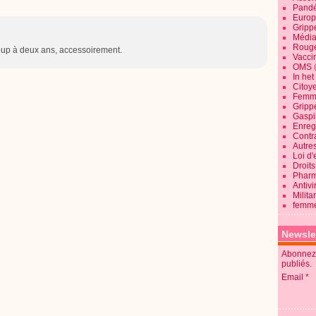
Pandé
Europ
Gripp
Média
Roug
coup à deux ans, accessoirement.
Vaccin
OMS
In he
Citoy
Femme
Gripp
Gaspil
Enregi
Contra
Autre
Loi d'
Droits
Pharm
Antivi
Milita
femme
Newsle
Abonnez-
publiés.
Email