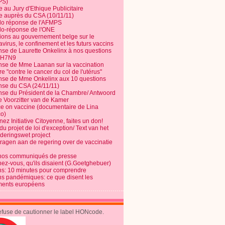
PS)
e au Jury d'Ethique Publicitaire
te auprès du CSA (10/11/11)
o réponse de l'AFMPS
o-réponse de l'ONE
ions au gouvernement belge sur le
virus, le confinement et les futurs vaccins
se de Laurette Onkelinx à nos questions
e H7N9
se de Mme Laanan sur la vaccination
re "contre le cancer du col de l'utérus"
se de Mme Onkelinx aux 10 questions
se du CSA (24/11/11)
se du Président de la Chambre/ Antwoord
e Voorzitter van de Kamer
ce on vaccine (documentaire de Lina
o)
ez Initiative Citoyenne, faites un don!
du projet de loi d'exception/ Text van het
nderingswet project
vragen aan de regering over de vaccinatie
nos communiqués de presse
nez-vous, qu'ils disaient (G.Goetghebuer)
ns: 10 minutes pour comprendre
ns pandémiques: ce que disent les
ents européens
refuse de cautionner le label HONcode.