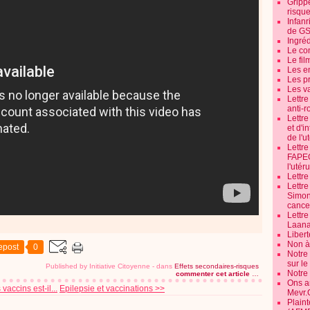
Grippe
risque
Infanr
de G
Ingré
Le co
Le fil
Les e
Les pr
Les v
Lettr
anti-r
Lettre
et d'i
de l'u
Lettr
FAPEO
l'utéru
Lettre
Lettr
Simone
cancer
Lettr
Laana
Libert
Non à 
epost
0
Notre
sur l
Published by Initiative Citoyenne
-
dans
Effets secondaires-risques
Notre
commenter cet article
…
Ons a
accins est-il...
Epilepsie et vaccinations >>
Mevr.
Plain