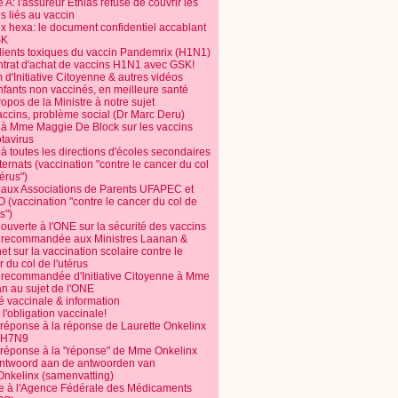
 A: l'assureur Ethias refuse de couvrir les
s liés au vaccin
ix hexa: le document confidentiel accablant
SK
dients toxiques du vaccin Pandemrix (H1N1)
ntrat d'achat de vaccins H1N1 avec GSK!
m d'Initiative Citoyenne & autres vidéos
nfants non vaccinés, en meilleure santé
opos de la Ministre à notre sujet
accins, problème social (Dr Marc Deru)
e à Mme Maggie De Block sur les vaccins
otavirus
 à toutes les directions d'écoles secondaires
nternats (vaccination "contre le cancer du col
térus")
e aux Associations de Parents UFAPEC et
 (vaccination "contre le cancer du col de
s")
 ouverte à l'ONE sur la sécurité des vaccins
e recommandée aux Ministres Laanan &
t sur la vaccination scolaire contre le
 du col de l'utérus
e recommandée d'Initiative Citoyenne à Mme
n au sujet de l'ONE
é vaccinale & information
l'obligation vaccinale!
 réponse à la réponse de Laurette Onkelinx
e H7N9
 réponse à la "réponse" de Mme Onkelinx
ntwoord aan de antwoorden van
Onkelinx (samenvatting)
te à l'Agence Fédérale des Médicaments