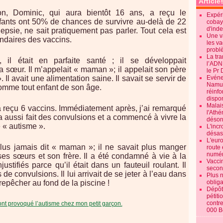
Article
on, Dominic, qui aura bientôt 16 ans, a reçu le
Expéri
fants ont 50% de chances de survivre au-delà de 22
cobay
d'ind
ilepsie, ne sait pratiquement pas parler. Tout cela est
Une v
ondaires des vaccins.
les va
probl
La tr
 il était en parfaite santé ; il se développait
l’ADN
sa sœur. Il m’appelait « maman »; il appelait son père
le Pr 
Il avait une alimentation saine. Il savait se servir de
Evénem
Namur:
comme tout enfant de son âge.
réinf
dispon
Malai
a reçu 6 vaccins. Immédiatement après, j’ai remarqué
l'Ath
 Il a aussi fait des convulsions et a commencé à vivre la
désorm
 « autisme ».
L'incr
désast
L'euro
a plus jamais dit « maman »; il ne savait plus manger
route 
numér
es sœurs et son frère. Il a été condamné à vie à la
Vaccin
justifiés parce qu’il était dans un fauteuil roulant. Il
secon
 de convulsions. Il lui arrivait de se jeter à l’eau dans
Plus 
le repêcher au fond de la piscine !
obliga
Dépôt
pétiti
contre
000 B