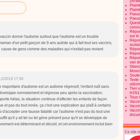
(AFM
Plaint
Plain
Pseud
Pseud
Quest
corona
Répon
sur l
n vaccin donne l'autisme surtout que l'autisme est un trouble
Répon
aman d'un petit garçon de 9 ans autiste qui à fait tout ses vaccins,
scolai
à cause de gens comme des maladies qui n'exitait pas revient
Répon
Répon
Répon
van d
Silen
Morec
Souten
12/2019 17:58
Texte 
uitzo
majoritaire d'autisme est un autisme régressif, l'enfant naît sans
Tien 
e développe normalement et régresse peu après la vaccination;
H1N1
Tous 
porte hélas, la situation continue d'affecter les enfants de façon
Vacci
e et pas du tout innée, ça c'est une explication qui plaît à certains
Vacci
Vacci
i d'accepter une fausse fatalité car l'autisme n'est pas du tout une
docum
uffit qu'il y ait tel ou tel gène présent pour qu'il se développe de
onnement est déterminant et décisif, et cet environnement inclut bien
Ce site 