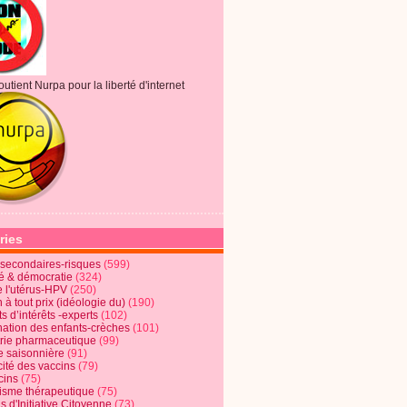
outient Nurpa pour la liberté d'internet
ries
s secondaires-risques
(599)
té & démocratie
(324)
e l'utérus-HPV
(250)
 à tout prix (idéologie du)
(190)
ts d’intérêts -experts
(102)
nation des enfants-crèches
(101)
trie pharmaceutique
(99)
e saisonnière
(91)
cité des vaccins
(79)
cins
(75)
lisme thérapeutique
(75)
s d'Initiative Citoyenne
(73)