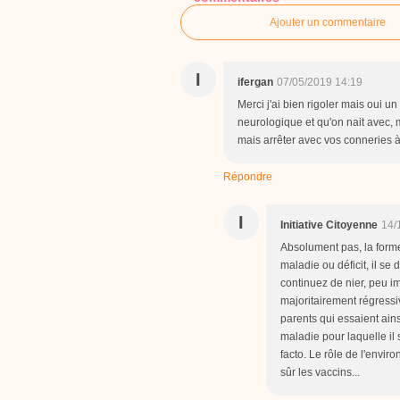
Ajouter un commentaire
I
ifergan
07/05/2019 14:19
Merci j'ai bien rigoler mais oui u
neurologique et qu'on nait avec, m
mais arrêter avec vos conneries 
Répondre
I
Initiative Citoyenne
14/
Absolument pas, la forme 
maladie ou déficit, il s
continuez de nier, peu im
majoritairement régressiv
parents qui essaient ains
maladie pour laquelle il s
facto. Le rôle de l'envir
sûr les vaccins...