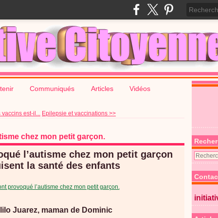
tenir
Communiqués
Articles
Vidéos
accins est-il...
Epilepsie et vaccinations >>
tisme chez mon petit garçon.
Recher
voqué l’autisme chez mon petit garçon
uisent la santé des enfants
Contac
initiat
ilo Juarez, maman de Dominic