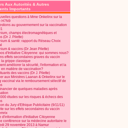
rs Aux Autorités & Autres
nts Importants
uvelles questions à Mme Onkelinx sur la
e H7N9
estions au gouvernement sur la vaccination
N1
nium, champs électromagnétiques et
s (Dr J. Pilette)
nium & santé: rapport du Réseau Choix
al
nium & vaccins (Dr Jean Pilette)
pos d'Initiative Citoyenne: qui sommes nous?
ins effets secondaires graves du vaccin
 la grippe classique
t améliorer la sécurité, l'information et la
é en matière de vaccination?
tuants des vaccins (Dr J. Pilette)
ier aux Ministres Laanan & Onkelinx sur le
g vaccinal via le remboursement sélectif de
ns
financier de quelques maladies après
nation
1000 études sur les risques & échecs des
ns
on du Jury d'Ethique Publicitaire (9/11/11)
e sur les effets secondaires du vaccin
mrix
e d'information d'Initiative Citoyenne
e conférence sur la médecine autoritaire le
edi 29 novembre 2013 à Namur