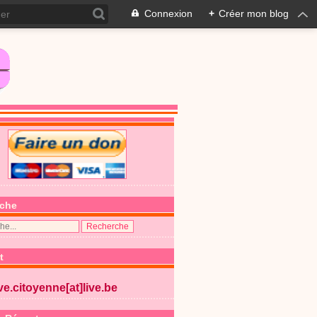
Connexion
+
Créer mon blog
che
t
ive.citoyenne[at]live.be