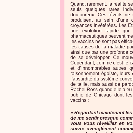
Quand, rarement, la réalité s
seuls quelques rares indi
douloureux. Ces réveils ne 
produisent au sein d’une 
croyances invétérées. Les Et
une évolution rapide qui 
pharmaceutiques peuvent mettr
les vaccins ne sont pas effic
les causes de la maladie par
ainsi que par une profonde 
de se développer. Ce mouv
Cependant, comme c’est le ca
et d’innombrables autres q
raisonnement égoïste, leurs 
l’absurdité du système conve
de taille, mais aussi de par
Rachel Ross quand elle a eu 
public de Chicago dont les
vaccins :
« Regardant maintenant les c
de me sentir presque comm
vous vous réveilliez en v
suivre aveuglément comme