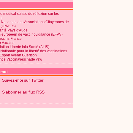
 médical suisse de réflexion sur les
ns
 Nationale des Associations Citoyennes de
é (UNACS)
Santé Pays d'Auge
 européen de vaccinovigilance (EFVV)
Vaccins France
é Vaccins
ation Liberté Info Santé (ALIS)
Nationale pour la liberté des vaccinations
 Espoir Avenir Guérison
ntie Vaccinatieschade vzw
-moi
Suivez-moi sur Twitter
S'abonner au flux RSS