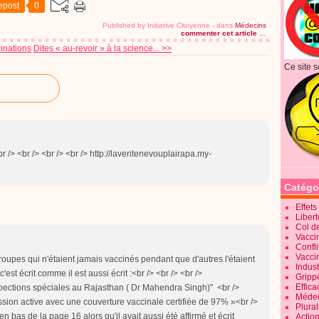
epost
0
Published by Initiative Citoyenne
-
dans
Médecins
commenter cet article
…
cinations
Dites « au-revoir » à la science... >>
Ce site s
r /> <br /> <br /> <br /> http://laveritenevouplairapa.my-
Catégo
Effet
Liber
Col d
Vaccin
Confli
Vacci
 groupes qui n'étaient jamais vaccinés pendant que d'autres l'étaient
Indus
'est écrit comme il est aussi écrit :<br /> <br /> <br />
Gripp
Effica
pections spéciales au Rajasthan ( Dr Mahendra Singh)" <br />
Méde
sion active avec une couverture vaccinale certifiée de 97% »<br />
Plura
en bas de la page 16 alors qu'il avait aussi été affirmé et écrit
Action