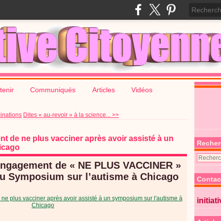
tenir
Communiqués
Articles
Vidéos
cinations
Dites « au-revoir » à la science... >>
 de ne plus vacciner après avoir assisté à un
Recher
icago
’engagement de « NE PLUS VACCINER »
 au Symposium sur l’autisme à Chicago
Contac
initiat