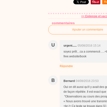
R
<< Epilepsie et vac
commentaires
Ajouter un commentaire
U
urgent......
05/08/2016 15:14
soyez prêt....ca a commencé......<b
free.website/book
Répondre
B
Bernard
04/08/2016 23:53
Oui on dit aussi qu'il y avait des
de façon répétée. Il est exact que c
"Observations au cours des pros
« Nous avons trouvé une transmis
<br /> Ce texte se trouve dans [1] 