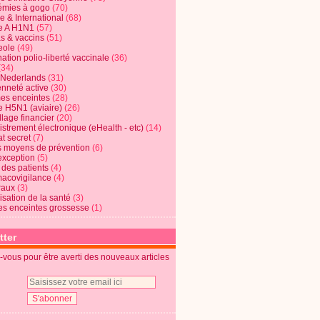
mies à gogo
(70)
e & International
(68)
e A H1N1
(57)
s & vaccins
(51)
eole
(49)
ation polio-liberté vaccinale
(36)
(34)
t Nederlands
(31)
enneté active
(30)
s enceintes
(28)
e H5N1 (aviaire)
(26)
lage financier
(20)
strement électronique (eHealth - etc)
(14)
t secret
(7)
s moyens de prévention
(6)
exception
(5)
 des patients
(4)
acovigilance
(4)
raux
(3)
risation de la santé
(3)
s enceintes grossesse
(1)
tter
vous pour être averti des nouveaux articles