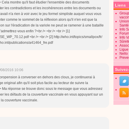
/> Cela montre qu'il faut étudier l'ensemble des documents
Liens
ter les contradictions et les incohérences entre les documents ou
Groupe
ail n'a rien à voir avec le jeu formel simpliste auquel vous vous
vacci
ter comme le sommet de la réflexion alors qu'il n'en est que la
Union
xion sur l'éradication de la variole ne peut se ramener à une bataille
Sant
Info 
 L'admettrez-vous enfin ?<br /> <br /> <br /> [1]
Forum
SE_WP_70.12.pdf <br /> <br /> [2] http://who.int/topics/smallpox/fr/
Info 
Sûret
.who.int/publications/a41464_fre.pdf
Associ
Ligue 
Nello
Preve
Suivez
/08/2016 10:06
propension à converser en dehors des clous, je continuerai à
original afin qu'il soit plus facile au lecteur de suivre la
 /> Ma réponse se trouve donc sous le message que vous adressez
uer les défauts de la couverture vaccinale en vous appuyant sur un
 la couverture vaccinale.