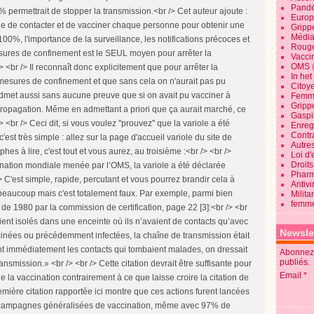
Pandé
 permettrait de stopper la transmission.<br /> Cet auteur ajoute :
Europ
icile de contacter et de vacciner chaque personne pour obtenir une
Gripp
Média
00%, l'importance de la surveillance, les notifications précoces et
Roug
sures de confinement est le SEUL moyen pour arrêter la
Vaccin
OMS
 <br /> Il reconnaît donc explicitement que pour arrêter la
In he
ux mesures de confinement et que sans cela on n'aurait pas pu
Citoy
l admet aussi sans aucune preuve que si on avait pu vacciner à
Femme
Gripp
propagation. Même en admettant a priori que ça aurait marché, ce
Gaspil
/> <br /> Ceci dit, si vous voulez ''prouvez'' que la variole a été
Enregi
Contra
'est très simple : allez sur la page d'accueil variole du site de
Autre
phes à lire, c'est tout et vous aurez, au troisième :<br /> <br />
Loi d'
Droits
ation mondiale menée par l’OMS, la variole a été déclarée
Pharm
 C'est simple, rapide, percutant et vous pourrez brandir cela à
Antivi
r beaucoup mais c'est totalement faux. Par exemple, parmi bien
Milita
femme
t de 1980 par la commission de certification, page 22 [3]:<br /> <br
aient isolés dans une enceinte où ils n’avaient de contacts qu’avec
Newsle
nées ou précédemment infectées, la chaîne de transmission était
ant immédiatement les contacts qui tombaient malades, on dressait
Abonnez-
publiés.
ansmission.» <br /> <br /> Cette citation devrait être suffisante pour
Email
e la vaccination contrairement à ce que laisse croire la citation de
emière citation rapportée ici montre que ces actions furent lancées
s campagnes généralisées de vaccination, même avec 97% de