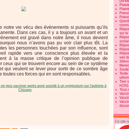
(AFM
Plaint
Plain
Pseud
Pseud
Quest
corona
 notre vie vécu des événements si puissants qu’ils
Répon
anente. Dans ces cas, il y a toujours un avant et un
sur l
vénement est gravé dans notre âme, il nous devient
Répon
scolai
urquoi nous n’avons pas pu voir clair plus tôt. La
Répon
tes les personnes touchées par son influence, sont
Répon
veil rapide vers une conscience plus élevée et la
Répon
van d
tient à la masse critique de l’opinion publique de
Silen
r ceux qui se trouvent encore au sein de ce système
Morec
et qui veulent se lever pour sortir de ce sombre âge
Souten
e toutes ces forces qui en sont responsables.
Texte 
uitzo
Tien 
H1N1
Tous 
Vacci
Vacci
Vacci
docum
Ce site 