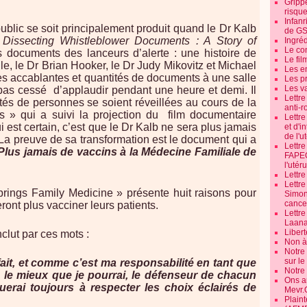
Grippe
risque
Infanr
 public se soit principalement produit quand le Dr Kalb
de G
Dissecting Whistleblower Documents : A Story of
Ingré
Le co
es documents des lanceurs d’alerte : une histoire de
Le fil
le, le Dr Brian Hooker, le Dr Judy Mikovitz et Michael
Les e
s accablantes et quantités de documents à une salle
Les pr
Les v
pas cessé d’applaudir pendant une heure et demi. Il
Lettr
tés de personnes se soient réveillées au cours de la
anti-r
s » qui a suivi la projection du film documentaire
Lettre
 est certain, c’est que le Dr Kalb ne sera plus jamais
et d'i
de l'u
La preuve de sa transformation est le document qui a
Lettr
Plus jamais de vaccins à la Médecine Familiale de
FAPEO
l'utéru
Lettre
Lettr
rings Family Medicine » présente huit raisons pour
Simone
cancer
ront plus vacciner leurs patients.
Lettr
Laana
Libert
lut par ces mots :
Non à 
Notre
sur l
ait, et comme c’est ma responsabilité en tant que
Notre
i, le mieux que je pourrai, le défenseur de chacun
Ons a
uerai toujours à respecter les choix éclairés de
Mevr.
Plain