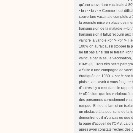
qu'une couverture vaccinale à 80%
<br /> <br /> « Comme il est diff
couverture vaccinale complète à 1
la prompte mise en place des me
transmission de la maladie »<br />
transmission il fallut recourir a
vaincre la variole.<br /> <br /> I
100% on aurait aussi stopper la 
ne fut pas ainsi sur le terrain.<br 
vaincue par la seule vaccination, c
l'OMS [2]. Trois très petits paragra
« Suite à une campagne de vaccin
éradiquée en 1980. » <br /> <br />
plaisir sans avoir à vous fatigue
d'autres il y a ceci dans le rappor
/> «Dès lors que les varioleux ét
des personnes correctement vacci
rompue. En identifiant et en isol
un obstacle à la poursuite de la tr
démontrer qu'il n'y a pas eu que d
la page d'accueil de l'OMS. La pr
après avoir constaté l'échec de