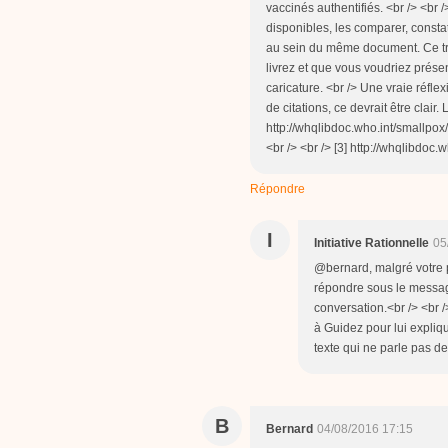
vaccinés authentifiés. <br /> <br 
disponibles, les comparer, consta
au sein du même document. Ce trav
livrez et que vous voudriez présen
caricature. <br /> Une vraie réfle
de citations, ce devrait être clair.
http://whqlibdoc.who.int/smallpox/
<br /> <br /> [3] http://whqlibdoc
Répondre
I
Initiative Rationnelle
05
@bernard, malgré votre 
répondre sous le message 
conversation.<br /> <br
à Guidez pour lui expliq
texte qui ne parle pas de
B
Bernard
04/08/2016 17:15