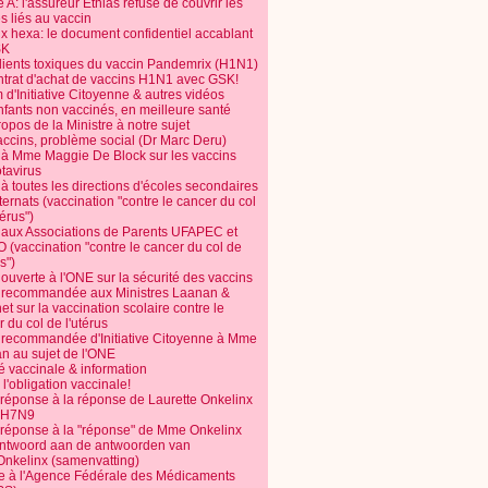
 A: l'assureur Ethias refuse de couvrir les
s liés au vaccin
ix hexa: le document confidentiel accablant
SK
dients toxiques du vaccin Pandemrix (H1N1)
ntrat d'achat de vaccins H1N1 avec GSK!
m d'Initiative Citoyenne & autres vidéos
nfants non vaccinés, en meilleure santé
opos de la Ministre à notre sujet
accins, problème social (Dr Marc Deru)
e à Mme Maggie De Block sur les vaccins
otavirus
 à toutes les directions d'écoles secondaires
nternats (vaccination "contre le cancer du col
térus")
e aux Associations de Parents UFAPEC et
 (vaccination "contre le cancer du col de
s")
 ouverte à l'ONE sur la sécurité des vaccins
e recommandée aux Ministres Laanan &
t sur la vaccination scolaire contre le
 du col de l'utérus
e recommandée d'Initiative Citoyenne à Mme
n au sujet de l'ONE
é vaccinale & information
l'obligation vaccinale!
 réponse à la réponse de Laurette Onkelinx
e H7N9
 réponse à la "réponse" de Mme Onkelinx
ntwoord aan de antwoorden van
Onkelinx (samenvatting)
te à l'Agence Fédérale des Médicaments