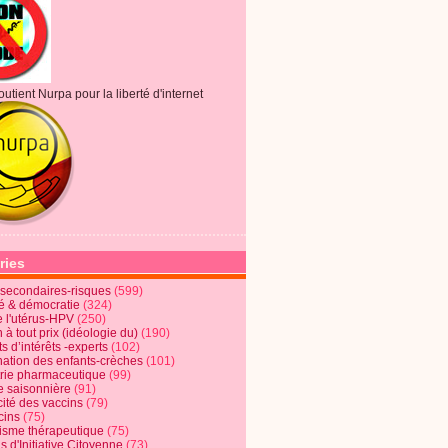
outient Nurpa pour la liberté d'internet
ries
s secondaires-risques
(599)
té & démocratie
(324)
e l'utérus-HPV
(250)
 à tout prix (idéologie du)
(190)
ts d’intérêts -experts
(102)
nation des enfants-crèches
(101)
trie pharmaceutique
(99)
e saisonnière
(91)
cité des vaccins
(79)
cins
(75)
lisme thérapeutique
(75)
s d'Initiative Citoyenne
(73)