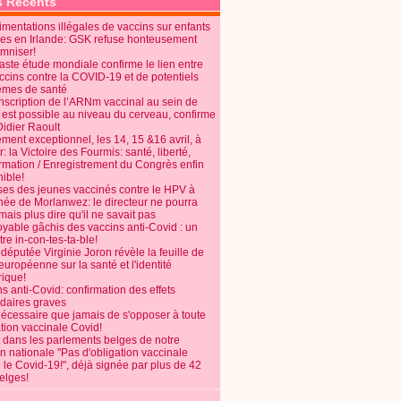
s Récents
mentations illégales de vaccins sur enfants
es en Irlande: GSK refuse honteusement
emniser!
aste étude mondiale confirme le lien entre
ccins contre la COVID-19 et de potentiels
èmes de santé
anscription de l’ARNm vaccinal au sein de
 est possible au niveau du cerveau, confirme
Didier Raoult
ent exceptionnel, les 14, 15 &16 avril, à
 la Victoire des Fourmis: santé, liberté,
ormation / Enregistrement du Congrès enfin
ible!
ses des jeunes vaccinés contre le HPV à
énée de Morlanwez: le directeur ne pourra
ais plus dire qu'il ne savait pas
oyable gâchis des vaccins anti-Covid : un
re in-con-tes-ta-ble!
députée Virginie Joron révèle la feuille de
européenne sur la santé et l'identité
ique!
s anti-Covid: confirmation des effets
daires graves
nécessaire que jamais de s'opposer à toute
tion vaccinale Covid!
 dans les parlements belges de notre
on nationale "Pas d'obligation vaccinale
 le Covid-19!", déjà signée par plus de 42
elges!