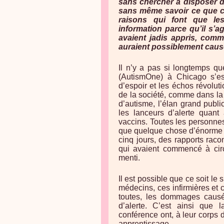
sans chercher à disposer d
sans même savoir ce que ce
raisons qui font que les
information parce qu’il s’ag
avaient jadis appris, comm
auraient possiblement causé
Il n’y a pas si longtemps qu
(AutismOne) à Chicago s’e
d’espoir et les échos révolut
de la société, comme dans l
d’autisme, l’élan grand pub
les lanceurs d’alerte quan
vaccins. Toutes les personne
que quelque chose d’énorme ét
cinq jours, des rapports raco
qui avaient commencé à circu
menti.
Il est possible que ce soit le
médecins, ces infirmières et 
toutes, les dommages causé
d’alerte. C’est ainsi que 
conférence ont, à leur corps 
apprentissage.