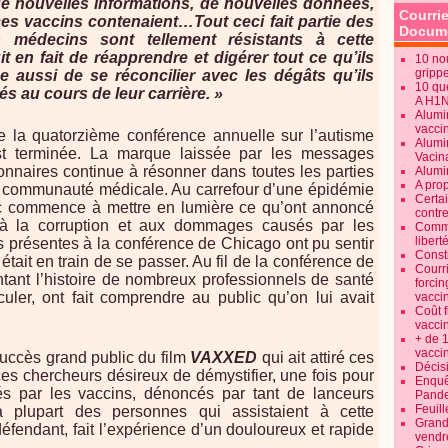
e nouvelles informations, de nouvelles données,
Courrie
s vaccins contenaient…Tout ceci fait partie des
Docume
 médecins sont tellement résistants à cette
it en fait de réapprendre et digérer tout ce qu’ils
10 no
gripp
e aussi de se réconcilier avec les dégâts qu’ils
10 qu
s au cours de leur carrière. »
A H1
Alumi
vaccin
e la quatorzième conférence annuelle sur l’autisme
Alumi
st terminée. La marque laissée par les messages
Vacin
ionnaires continue à résonner dans toutes les parties
Alumi
A pro
a communauté médicale. Au carrefour d’une épidémie
Certa
lic commence à mettre en lumière ce qu’ont annoncé
contre
t à la corruption et aux dommages causés par les
Commen
libert
s présentes à la conférence de Chicago ont pu sentir
Consti
ait en train de se passer. Au fil de la conférence de
Courr
ntant l’histoire de nombreux professionnels de santé
forcin
ler, ont fait comprendre au public qu’on lui avait
vacci
Coût 
vacci
+ de 
vacci
 succès grand public du film
VAXXED
qui ait attiré ces
Décisi
ces chercheurs désireux de démystifier, une fois pour
Enquêt
s par les vaccins, dénoncés par tant de lanceurs
Pande
Feuill
la plupart des personnes qui assistaient à cette
Grand
défendant, fait l’expérience d’un douloureux et rapide
vendr