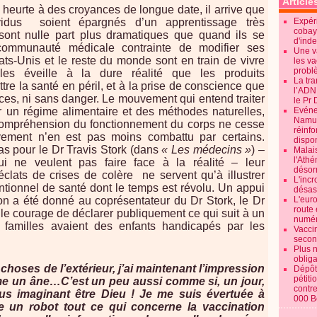
Article
e heurte à des croyances de longue date, il arrive que
vidus soient épargnés d’un apprentissage très
Expéri
cobay
sont nulle part plus dramatiques que quand ils se
d'ind
communauté médicale contrainte de modifier ses
Une v
ats-Unis et le reste du monde sont en train de vivre
les va
probl
les éveille à la dure réalité que les produits
La tr
e la santé en péril, et à la prise de conscience que
l’ADN
aces, ni sans danger. Le mouvement qui entend traiter
le Pr 
 un régime alimentaire et des méthodes naturelles,
Evénem
Namur:
compréhension du fonctionnement du corps ne cesse
réinf
ement n’en est pas moins combattu par certains.
dispon
s pour le Dr Travis Stork (dans
« Les médecins »
) –
Malai
l'Ath
ui ne veulent pas faire face à la réalité – leur
désorm
éclats de crises de colère ne servent qu’à illustrer
L'incr
ntionnel de santé dont le temps est révolu. Un appui
désast
don a été donné au coprésentateur du Dr Stork, le Dr
L'euro
route 
le courage de déclarer publiquement ce qui suit à un
numér
 familles avaient des enfants handicapés par les
Vaccin
secon
Plus 
obliga
hoses de l’extérieur, j’ai maintenant l’impression
Dépôt
pétiti
e un âne…C’est un peu aussi comme si, un jour,
contre
ous imaginant être Dieu ! Je me suis évertuée à
000 B
 un robot tout ce qui concerne la vaccination