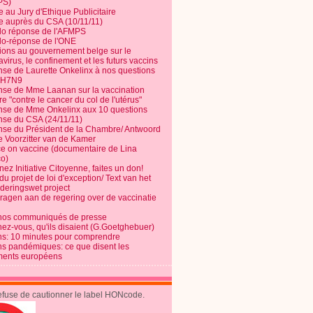
PS)
e au Jury d'Ethique Publicitaire
te auprès du CSA (10/11/11)
o réponse de l'AFMPS
o-réponse de l'ONE
ions au gouvernement belge sur le
virus, le confinement et les futurs vaccins
se de Laurette Onkelinx à nos questions
e H7N9
se de Mme Laanan sur la vaccination
re "contre le cancer du col de l'utérus"
se de Mme Onkelinx aux 10 questions
se du CSA (24/11/11)
se du Président de la Chambre/ Antwoord
e Voorzitter van de Kamer
ce on vaccine (documentaire de Lina
o)
ez Initiative Citoyenne, faites un don!
du projet de loi d'exception/ Text van het
nderingswet project
vragen aan de regering over de vaccinatie
nos communiqués de presse
nez-vous, qu'ils disaient (G.Goetghebuer)
ns: 10 minutes pour comprendre
ns pandémiques: ce que disent les
ents européens
refuse de cautionner le label HONcode.