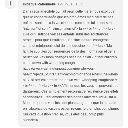
I
Initiative Rationnelle
05/10/2016 15:35
Dans cette anecdote qui fait peur, cette mère nous explique
qu'elle est persuadée que les problèmes médicaux de ses
enfants sont dus à la vaccination, comme le lui disent son
"intuition" et son "instinct maternel".<br /> <br /> <br /> <br />
Dire qu'il suffit de voir ses enfants subir des souffrances
atroces pour que l'intuition et l'instinct naturel changent de
camp et rejoignent celui de la médecine :<br /> <br /> "Ma
famille subit les conséquences de la désinformation et de la
peur": Anti-vax mom changes her tune as all 7 of her children
come down with whooping cough -
https://www.washingtonpost.com/news/to-your-
health/wp/2015/04/14/anti-vax-mom-changes-her-tune-when-
all-7-of-her-children-come-down-with-whooping-cough/<br />
<br /> <br /> <br /> <br /> Affirmer que les vaccins peuvent être
dangereux, c'est simplement reconnaitre l'existence des effets
secondaires. C'est enfoncer des portes ouvertes.<br /> <br />
Montrer que les vaccins sont plus dangereux que la maladie
en l'absence de vaccins est en revanche bien plus compliqué.
Sur cette question précise, vous êtes beaucoup plus
silencieux.