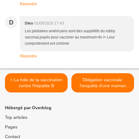
Répondre
D
Dieu
01/09/2016 17:43
Les pédiatres américains sont des supplétifs du lobby
vaccinal,payés pour vacciner au maximum<br /> Leur
comportement est criminel
Répondre
< La folie de la vaccination
Obligation vaccinale:
contre l'hépatite B
l'enquête d'une maman
biologiste [Nexus sept./oct.
2016] >
Hébergé par Overblog
Top articles
Pages
Contact