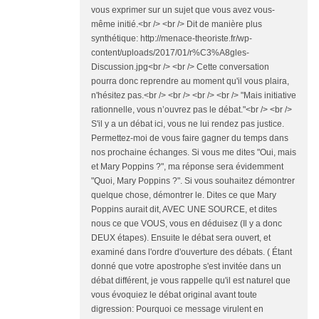
vous exprimer sur un sujet que vous avez vous-
même initié.<br /> <br /> Dit de manière plus
synthétique: http://menace-theoriste.fr/wp-
content/uploads/2017/01/r%C3%A8gles-
Discussion.jpg<br /> <br /> Cette conversation
pourra donc reprendre au moment qu'il vous plaira,
n'hésitez pas.<br /> <br /> <br /> <br /> "Mais initiative
rationnelle, vous n’ouvrez pas le débat."<br /> <br />
S'il y a un débat ici, vous ne lui rendez pas justice.
Permettez-moi de vous faire gagner du temps dans
nos prochaine échanges. Si vous me dites "Oui, mais
et Mary Poppins ?", ma réponse sera évidemment
"Quoi, Mary Poppins ?". Si vous souhaitez démontrer
quelque chose, démontrer le. Dites ce que Mary
Poppins aurait dit, AVEC UNE SOURCE, et dites
nous ce que VOUS, vous en déduisez (Il y a donc
DEUX étapes). Ensuite le débat sera ouvert, et
examiné dans l'ordre d'ouverture des débats. ( Étant
donné que votre apostrophe s'est invitée dans un
débat différent, je vous rappelle qu'il est naturel que
vous évoquiez le débat original avant toute
digression: Pourquoi ce message virulent en