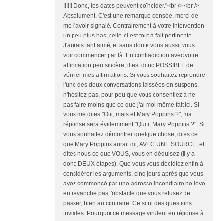
!!!!!! Donc, les dates peuvent coïncider."<br /> <br />
Absolument. C'est une remarque censée, merci de
me l'avoir signalé. Contrairement à votre intervention
un peu plus bas, celle-ci est tout à fait pertinente.
J'aurais tant aimé, et sans doute vous aussi, vous
voir commencer par là. En contradiction avec votre
affirmation peu sincère, il est donc POSSIBLE de
vérifier mes affirmations. Si vous souhaitez reprendre
l'une des deux conversations laissées en suspens,
n'hésitez pas, pour peu que vous consentiez à ne
pas faire moins que ce que j'ai moi même fait ici. Si
vous me dites "Oui, mais et Mary Poppins ?", ma
réponse sera évidemment "Quoi, Mary Poppins ?". Si
vous souhaitez démontrer quelque chose, dites ce
que Mary Poppins aurait dit, AVEC UNE SOURCE, et
dites nous ce que VOUS, vous en déduisez (Il y a
donc DEUX étapes). Que vous vous décidiez enfin à
considérer les arguments, cinq jours après que vous
ayez commencé par une adresse incendiaire ne lève
en revanche pas l'obstacle que vous refusez de
passer, bien au contraire. Ce sont des questions
triviales: Pourquoi ce message virulent en réponse à