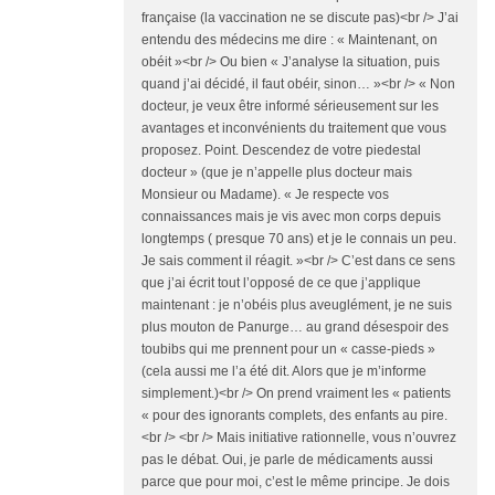
française (la vaccination ne se discute pas)<br /> J’ai
entendu des médecins me dire : « Maintenant, on
obéit »<br /> Ou bien « J’analyse la situation, puis
quand j’ai décidé, il faut obéir, sinon… »<br /> « Non
docteur, je veux être informé sérieusement sur les
avantages et inconvénients du traitement que vous
proposez. Point. Descendez de votre piedestal
docteur » (que je n’appelle plus docteur mais
Monsieur ou Madame). « Je respecte vos
connaissances mais je vis avec mon corps depuis
longtemps ( presque 70 ans) et je le connais un peu.
Je sais comment il réagit. »<br /> C’est dans ce sens
que j’ai écrit tout l’opposé de ce que j’applique
maintenant : je n’obéis plus aveuglément, je ne suis
plus mouton de Panurge… au grand désespoir des
toubibs qui me prennent pour un « casse-pieds »
(cela aussi me l’a été dit. Alors que je m’informe
simplement.)<br /> On prend vraiment les « patients
« pour des ignorants complets, des enfants au pire.
<br /> <br /> Mais initiative rationnelle, vous n’ouvrez
pas le débat. Oui, je parle de médicaments aussi
parce que pour moi, c’est le même principe. Je dois