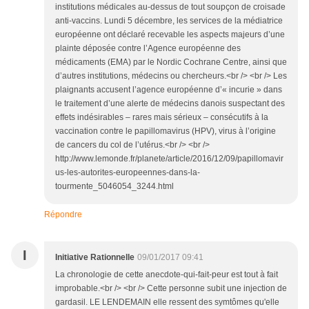
institutions médicales au-dessus de tout soupçon de croisade
anti-vaccins. Lundi 5 décembre, les services de la médiatrice
européenne ont déclaré recevable les aspects majeurs d’une
plainte déposée contre l’Agence européenne des
médicaments (EMA) par le Nordic Cochrane Centre, ainsi que
d’autres institutions, médecins ou chercheurs.<br /> <br /> Les
plaignants accusent l’agence européenne d’« incurie » dans
le traitement d’une alerte de médecins danois suspectant des
effets indésirables – rares mais sérieux – consécutifs à la
vaccination contre le papillomavirus (HPV), virus à l’origine
de cancers du col de l’utérus.<br /> <br />
http://www.lemonde.fr/planete/article/2016/12/09/papillomavir
us-les-autorites-europeennes-dans-la-
tourmente_5046054_3244.html
Répondre
I
Initiative Rationnelle
09/01/2017 09:41
La chronologie de cette anecdote-qui-fait-peur est tout à fait
improbable.<br /> <br /> Cette personne subit une injection de
gardasil. LE LENDEMAIN elle ressent des symtômes qu'elle