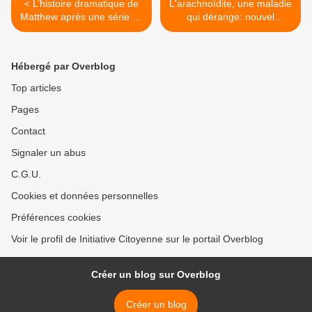
< L’histoire dramatique de
L'arachnoïdite, une maladie
Matthew après une série de
qui dérange: nouvel
vaccins
exemple de désinformation
par non respect du
consentement libre et
Hébergé par Overblog
éclairé >
Top articles
Pages
Contact
Signaler un abus
C.G.U.
Cookies et données personnelles
Préférences cookies
Voir le profil de Initiative Citoyenne sur le portail Overblog
Créer un blog sur Overblog
Créer un blog