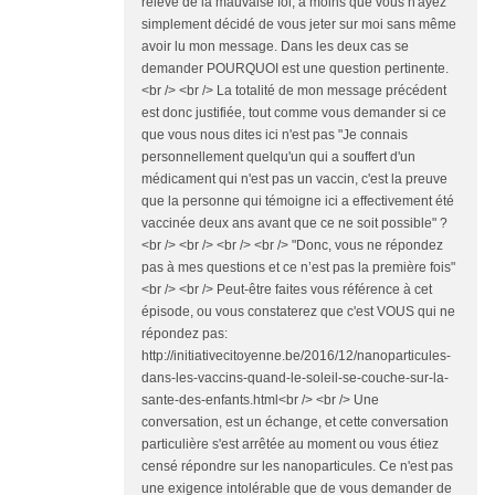
relève de la mauvaise foi, à moins que vous n'ayez
simplement décidé de vous jeter sur moi sans même
avoir lu mon message. Dans les deux cas se
demander POURQUOI est une question pertinente.
<br /> <br /> La totalité de mon message précédent
est donc justifiée, tout comme vous demander si ce
que vous nous dites ici n'est pas "Je connais
personnellement quelqu'un qui a souffert d'un
médicament qui n'est pas un vaccin, c'est la preuve
que la personne qui témoigne ici a effectivement été
vaccinée deux ans avant que ce ne soit possible" ?
<br /> <br /> <br /> <br /> "Donc, vous ne répondez
pas à mes questions et ce n’est pas la première fois"
<br /> <br /> Peut-être faites vous référence à cet
épisode, ou vous constaterez que c'est VOUS qui ne
répondez pas:
http://initiativecitoyenne.be/2016/12/nanoparticules-
dans-les-vaccins-quand-le-soleil-se-couche-sur-la-
sante-des-enfants.html<br /> <br /> Une
conversation, est un échange, et cette conversation
particulière s'est arrêtée au moment ou vous étiez
censé répondre sur les nanoparticules. Ce n'est pas
une exigence intolérable que de vous demander de