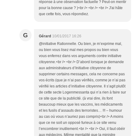
réponse à une observation factuelle ? Peut-on mentir
pour la bonne cause ? )<br /> <br /> <br /> J'ai hâte
que cette fois, vous répondiez.
G
Gérard
10/01/2017 16:26
@initiative Rationnelle. Ou bien, je m’exprime mal,
ou bien vous lisez mal mes propos ou bien vous
vous enferrez dans vos arguments contre initiative
citoyenne.<br /> <br /> D’abord lorsque je demande
aux administrateurs d’Initiative citoyenne de
supprimer certains messages, cela ne concerne pas
vos écrits (que je n’ai pas vérifiés, comme je n’ai pas
vérifié les articles d’initiative citoyenne. Il s’agit plutôt
de cette secte Logenmessanta qui n’a rien à faire sur
ce site que de la publicité. (à vrai dire, ils font
beaucoup mieux que les vaccins, les médicaments
et les fusils d’assauts des terroristes… !!! – humour
au cas où vous n’auriez pas compris)<br /> A moins
que ce ne soit un opposé furieux à ce site venu
l’encombrer inutilement.<br /> <br /> Oui, il faut obéir
aux médecins. Même mentalité que la ministre