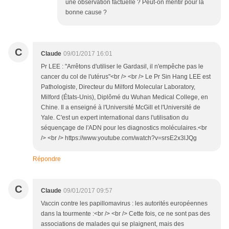
une observation factuelle ? Peut-on mentir pour la
bonne cause ?
C
Claude
09/01/2017 16:01
Pr LEE : "Arrêtons d'utiliser le Gardasil, il n'empêche pas le
cancer du col de l'utérus"<br /> <br /> Le Pr Sin Hang LEE est
Pathologiste, Directeur du Milford Molecular Laboratory,
Milford (États-Unis), Diplômé du Wuhan Medical College, en
Chine. Il a enseigné à l'Université McGill et l'Université de
Yale. C'est un expert international dans l'utilisation du
séquençage de l'ADN pour les diagnostics moléculaires.<br
/> <br /> https://www.youtube.com/watch?v=srsE2x3lJQg
Répondre
C
Claude
09/01/2017 09:57
Vaccin contre les papillomavirus : les autorités européennes
dans la tourmente :<br /> <br /> Cette fois, ce ne sont pas des
associations de malades qui se plaignent, mais des