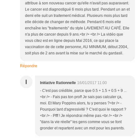
attribue à son nouveau cancer qu'elle n'avait pas auparavant.
Le cancer est diagnostigué 6 mois plus tard. Pendant un an et
demi elle suit un traitement médical. Plusieurs mois plus tard
elle décide de changer de méthode. Pendant 6 mois elle
enchaîne les "traitements" du style LAVEMENT AU CAFÉ. Elle
n'a plus de cancer depuis 9 ans.<br /> <br /> La vidéo que
vous citez est en ligne depuis Mai 2016, ce qui place la
vaccination de de cette personne, AU MINIMUM, début 2004,
soit plus de 2 ans avant la mise sur le marché du gardasil.
Répondre
I
Initiative Rationnelle
16/01/2017 11:00
- C'est pas crédible, parce que 0.5 + 1.5 + 0.5 + 9 ...
<br /> - Fais pas ton prof! Je sais pas calculer ça,
moi. Et Mary Poppins alors, tu y penses ?<br /> -
Pourquoi tant d'agressivité ? C'est quoi le rapport ?
<br /> - Pfff ! Je répondrai même pas.<br /> <br />
"dans la vie réelle" les gens comme vous se font
gronder et repartent avec un mot pour les parents.