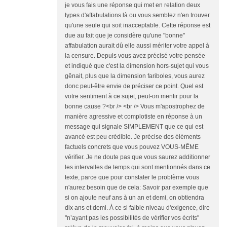
je vous fais une réponse qui met en relation deux
types d'affabulations là ou vous semblez n'en trouver
qu'une seule qui soit inacceptable. Cette réponse est
due au fait que je considère qu'une "bonne"
affabulation aurait dû elle aussi mériter votre appel à
la censure. Depuis vous avez précisé votre pensée
et indiqué que c'est la dimension hors-sujet qui vous
gênait, plus que la dimension fariboles, vous aurez
donc peut-être envie de préciser ce point. Quel est
votre sentiment à ce sujet, peut-on mentir pour la
bonne cause ?<br /> <br /> Vous m'apostrophez de
manière agressive et complotiste en réponse à un
message qui signale SIMPLEMENT que ce qui est
avancé est peu crédible. Je précise des éléments
factuels concrets que vous pouvez VOUS-MÊME
vérifier. Je ne doute pas que vous saurez additionner
les intervalles de temps qui sont mentionnés dans ce
texte, parce que pour constater le problème vous
n'aurez besoin que de cela: Savoir par exemple que
si on ajoute neuf ans à un an et demi, on obtiendra
dix ans et demi. À ce si faible niveau d'exigence, dire
"n’ayant pas les possibilités de vérifier vos écrits"