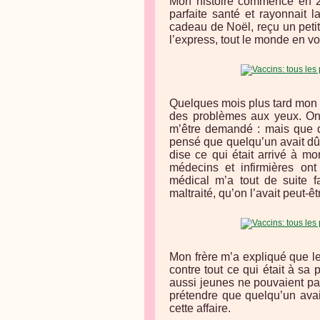
Mon histoire commence en 2
parfaite santé et rayonnait l
cadeau de Noël, reçu un petit t
l’express, tout le monde en voi
Quelques mois plus tard mon 
des problèmes aux yeux. On a
m’être demandé : mais que dia
pensé que quelqu’un avait dû l
dise ce qui était arrivé à mo
médecins et infirmières on
médical m’a tout de suite f
maltraité, qu’on l’avait peut-ê
Mon frère m’a expliqué que le p
contre tout ce qui était à sa
aussi jeunes ne pouvaient pas
prétendre que quelqu’un avai
cette affaire.