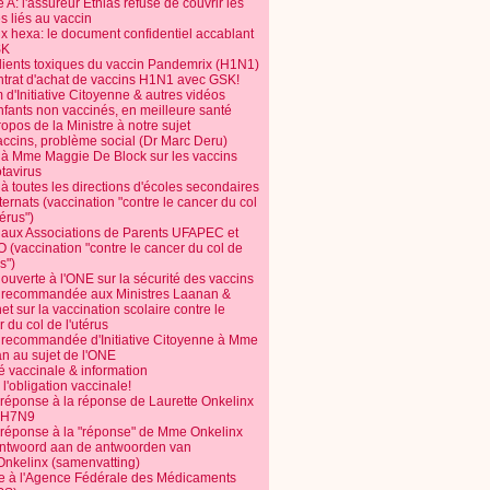
 A: l'assureur Ethias refuse de couvrir les
s liés au vaccin
ix hexa: le document confidentiel accablant
SK
dients toxiques du vaccin Pandemrix (H1N1)
ntrat d'achat de vaccins H1N1 avec GSK!
m d'Initiative Citoyenne & autres vidéos
nfants non vaccinés, en meilleure santé
opos de la Ministre à notre sujet
accins, problème social (Dr Marc Deru)
e à Mme Maggie De Block sur les vaccins
otavirus
 à toutes les directions d'écoles secondaires
nternats (vaccination "contre le cancer du col
térus")
e aux Associations de Parents UFAPEC et
 (vaccination "contre le cancer du col de
s")
 ouverte à l'ONE sur la sécurité des vaccins
e recommandée aux Ministres Laanan &
t sur la vaccination scolaire contre le
 du col de l'utérus
e recommandée d'Initiative Citoyenne à Mme
n au sujet de l'ONE
é vaccinale & information
l'obligation vaccinale!
 réponse à la réponse de Laurette Onkelinx
e H7N9
 réponse à la "réponse" de Mme Onkelinx
ntwoord aan de antwoorden van
Onkelinx (samenvatting)
te à l'Agence Fédérale des Médicaments