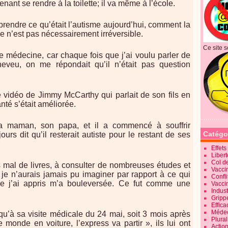
ntenant se rendre à la toilette; il va même à l’école.
rendre ce qu’était l’autisme aujourd’hui, comment la
e n’est pas nécessairement irréversible.
Ce site s
 de médecine, car chaque fois que j’ai voulu parler de
eveu, on me répondait qu’il n’était pas question
e vidéo de Jimmy McCarthy qui parlait de son fils en
nté s’était améliorée.
 maman, son papa, et il a commencé à souffrir
Catégo
urs dit qu’il resterait autiste pour le restant de ses
Effet
Liber
Col d
mal de livres, à consulter de nombreuses études et
Vaccin
je n’aurais jamais pu imaginer par rapport à ce qui
Confli
ue j’ai appris m’a bouleversée. Ce fut comme une
Vacci
Indus
Gripp
Effica
Méde
qu’à sa visite médicale du 24 mai, soit 3 mois après
Plura
le monde en voiture, l’express va partir », ils lui ont
Action