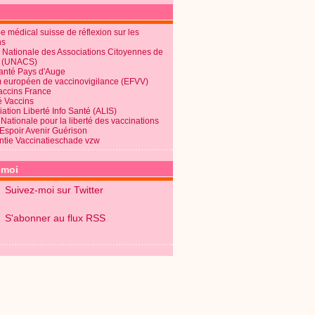
 médical suisse de réflexion sur les
ns
 Nationale des Associations Citoyennes de
é (UNACS)
Santé Pays d'Auge
 européen de vaccinovigilance (EFVV)
Vaccins France
é Vaccins
ation Liberté Info Santé (ALIS)
Nationale pour la liberté des vaccinations
 Espoir Avenir Guérison
ntie Vaccinatieschade vzw
-moi
Suivez-moi sur Twitter
S'abonner au flux RSS