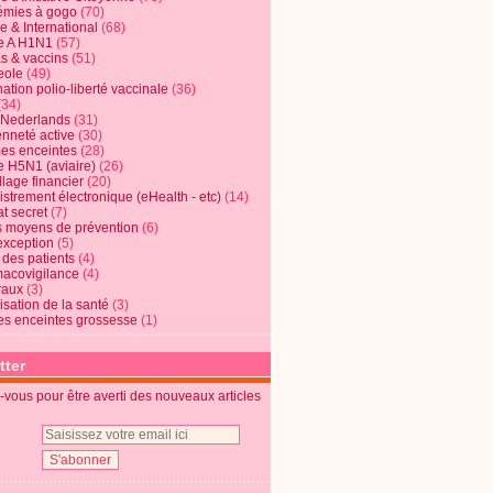
mies à gogo
(70)
e & International
(68)
e A H1N1
(57)
s & vaccins
(51)
eole
(49)
ation polio-liberté vaccinale
(36)
(34)
t Nederlands
(31)
enneté active
(30)
s enceintes
(28)
e H5N1 (aviaire)
(26)
lage financier
(20)
strement électronique (eHealth - etc)
(14)
t secret
(7)
s moyens de prévention
(6)
exception
(5)
 des patients
(4)
acovigilance
(4)
raux
(3)
risation de la santé
(3)
s enceintes grossesse
(1)
tter
vous pour être averti des nouveaux articles