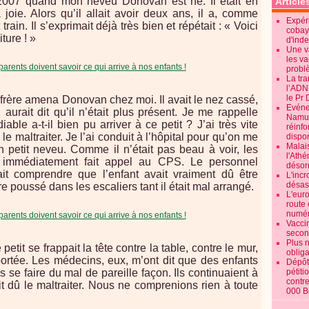
007 quand mon neveu Donovan est né. Il était en
Article
a joie. Alors qu’il allait avoir deux ans, il a, comme
Expéri
rain. Il s’exprimait déjà très bien et répétait : « Voici
cobay
ture ! »
d'ind
Une v
les va
probl
La tr
l’ADN
le Pr 
frère amena Donovan chez moi. Il avait le nez cassé,
Evénem
urait dit qu’il n’était plus présent. Je me rappelle
Namur:
ble a-t-il bien pu arriver à ce petit ? J’ai très vite
réinf
e maltraiter. Je l’ai conduit à l’hôpital pour qu’on me
dispon
Malai
n petit neveu. Comme il n’était pas beau à voir, les
l'Ath
t immédiatement fait appel au CPS. Le personnel
désorm
ait comprendre que l’enfant avait vraiment dû être
L'incr
désast
tre poussé dans les escaliers tant il était mal arrangé.
L'euro
route 
numér
Vaccin
secon
Plus 
etit se frappait la tête contre la table, contre le mur,
obliga
 portée. Les médecins, eux, m’ont dit que des enfants
Dépôt
 se faire du mal de pareille façon. Ils continuaient à
pétiti
contre
t dû le maltraiter. Nous ne comprenions rien à toute
000 B