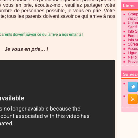
je vous en prie, écoutez-moi, veuillez partager votre
Liens
nombre de personnes possible, je vous en prie. Votre
Groupe
te; tous les parents doivent savoir ce qui arrive à nos
vacci
Union
Sant
Info 
Forum
Info 
Sûret
Je vous en prie… !
Associ
Ligue 
Nello
Preve
Suivez