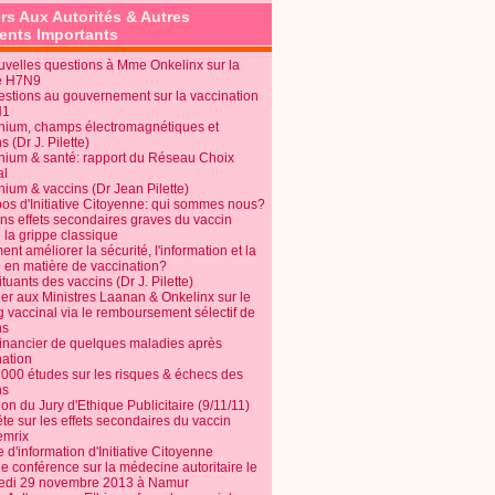
rs Aux Autorités & Autres
nts Importants
uvelles questions à Mme Onkelinx sur la
e H7N9
estions au gouvernement sur la vaccination
N1
nium, champs électromagnétiques et
s (Dr J. Pilette)
nium & santé: rapport du Réseau Choix
al
nium & vaccins (Dr Jean Pilette)
pos d'Initiative Citoyenne: qui sommes nous?
ins effets secondaires graves du vaccin
 la grippe classique
t améliorer la sécurité, l'information et la
é en matière de vaccination?
tuants des vaccins (Dr J. Pilette)
ier aux Ministres Laanan & Onkelinx sur le
g vaccinal via le remboursement sélectif de
ns
financier de quelques maladies après
nation
1000 études sur les risques & échecs des
ns
on du Jury d'Ethique Publicitaire (9/11/11)
e sur les effets secondaires du vaccin
mrix
e d'information d'Initiative Citoyenne
e conférence sur la médecine autoritaire le
edi 29 novembre 2013 à Namur