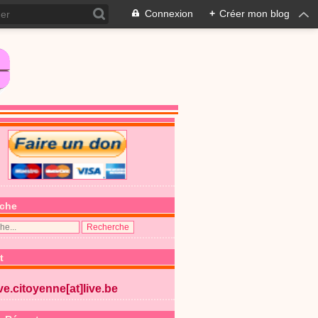
Connexion
+
Créer mon blog
che
t
ive.citoyenne[at]live.be