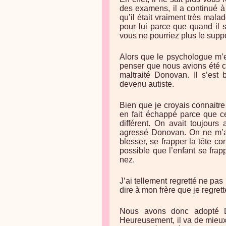
des examens, il a continué à 
qu’il était vraiment très malad
pour lui parce que quand il s
vous ne pourriez plus le suppo
Alors que le psychologue m’e
penser que nous avions été c
maltraité Donovan. Il s’est 
devenu autiste.
Bien que je croyais connaitre
en fait échappé parce que ce
différent. On avait toujours 
agressé Donovan. On ne m’ava
blesser, se frapper la tête con
possible que l’enfant se frap
nez.
J’ai tellement regretté ne pa
dire à mon frère que je regrett
Nous avons donc adopté Do
Heureusement, il va de mieux 