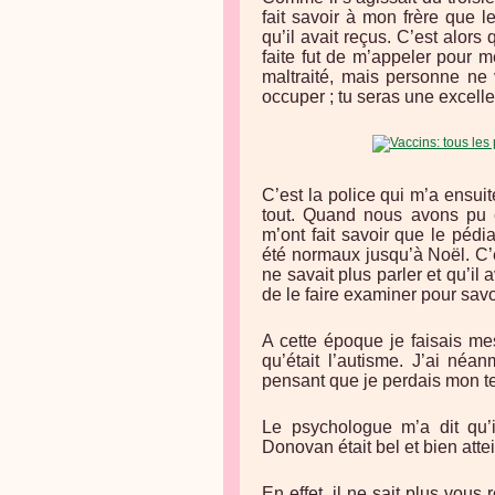
fait savoir à mon frère que l
qu’il avait reçus. C’est alors
faite fut de m’appeler pour m
maltraité, mais personne ne 
occuper ; tu seras une excell
C’est la police qui m’a ensuite
tout. Quand nous avons pu o
m’ont fait savoir que le pédi
été normaux jusqu’à Noël. C’e
ne savait plus parler et qu’i
de le faire examiner pour savoi
A cette époque je faisais m
qu’était l’autisme. J’ai né
pensant que je perdais mon t
Le psychologue m’a dit qu’i
Donovan était bel et bien atte
En effet, il ne sait plus vous r