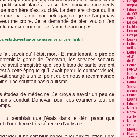
Grippe
e petit serait placé à cause des mauvais traitements
risque
Infanr
 que mon frère s’est suicidé. La dernière chose qu’il a
de G
e dire : « J’aime mon petit garçon ; je ne l’ai jamais
Ingré
veut me croire. Je te demande de bien vouloir t’en
Le co
ente maman pour lui. Je t’aime beaucoup ».
Le fil
Les e
Les pr
Les v
Lettr
anti-r
Lettre
 fait savoir qu’il était mort.- Et maintenant, le pire de
et d'i
btenir la garde de Donovan, les services sociaux
de l'u
atre avait enregistré que ses bilans de santé avaient
Lettr
FAPEO
st à cette époque qu’il avait perdu le contact visuel,
l'utéru
l avait changé à un tel point qu’on nous a recommandé
Lettre
r s’il ne souffrait pas d’autisme.
Lettr
Simone
cancer
es études de médecine. Je croyais savoir un peu ce
Lettr
anmoins conduit Donovan pour ces examens tout en
Laana
Libert
emps.
Non à 
Notre
sur l
l lui semblait que j’étais dans le déni parce que
Notre
int d’une forme très sérieuse d’autisme.
Ons a
Mevr.
Plain
egarder, il ne sait plus parler, aller aux toilettes. Lors