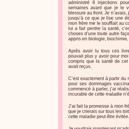
administré 8 injections po
semaines avant que je le 
blessure au front. Je n’avais
jusqu’à ce que je lise une ét
mon frère me le soufflait au 
lui a fait perdre la santé, c
choses d’une toute autre faço
appris en biologie, biochimie
Après avoir lu tous ces liv
pouvait plus y avoir pour mo
compris que la santé de cet
avait reçus.
C’est exactement à partir d
pour ses dommages vaccinau
commencé à parler, j’ai réali
incurable de cette maladie n’é
J’ai fait la promesse à mon frè
que je crierais sur tous les to
cette maladie peut être évitée
Je voudrais maintenant m’adr