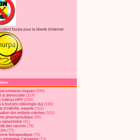
outient Nurpa pour la liberté d'internet
ries
s secondaires-risques
(599)
té & démocratie
(324)
e l'utérus-HPV
(250)
 à tout prix (idéologie du)
(190)
ts d’intérêts -experts
(102)
nation des enfants-crèches
(101)
trie pharmaceutique
(99)
e saisonnière
(91)
cité des vaccins
(79)
cins
(75)
lisme thérapeutique
(75)
s d'Initiative Citoyenne
(73)