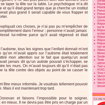
(AFM
se taper la tête sur la table. Le psychologue m’a dit
Plaint
Plain
e et qu’il était grand temps que je cherche un institut
Pseud
erait plus grand il serait capable de vous frapper et
Pseud
rter.
Quest
corona
Répon
xpliquait ces choses, je n’ai pas pu m’empêcher de
sur l
omplètement dans l’erreur : personne n’avait jamais
Répon
scolai
blessé lui-même parce qu’il avait régressé et était
Répon
Répon
Répon
van d
 l’autisme, tous les signes que l’enfant donnait m’ont
Silen
 qu’on m’avait appris sur l’autisme était totalement
Morec
Souten
attiré mon attention sur le fait que quelqu’un avait
Texte 
it jamais dit qu’un autiste pouvait s’échapper, se
uitzo
tre les murs. On m’avait toujours dit qu’il n’était pas
Tien 
pe la tête contre des objets au point de se casser le
H1N1
Tous 
Vacci
Vacci
Vacci
s m’être mieux informée. Je voudrais tellement pouvoir
docum
e. Mais il est maintenant trop tard.
novan et faisons l’impossible pour le soigner.
Ce site 
en mieux. Il ne devra pas être pris en charge par un