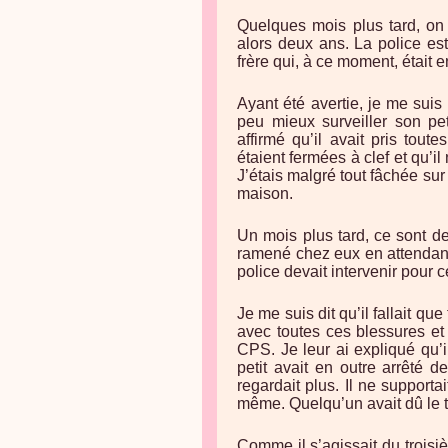
Quelques mois plus tard, on a
alors deux ans. La police es
frère qui, à ce moment, était e
Ayant été avertie, je me suis p
peu mieux surveiller son pet
affirmé qu’il avait pris tout
étaient fermées à clef et qu’i
J’étais malgré tout fâchée sur
maison.
Un mois plus tard, ce sont des 
ramené chez eux en attendant l
police devait intervenir pour 
Je me suis dit qu’il fallait qu
avec toutes ces blessures et 
CPS. Je leur ai expliqué qu’i
petit avait en outre arrêté d
regardait plus. Il ne supportai
même. Quelqu’un avait dû le 
Comme il s’agissait du troisiè