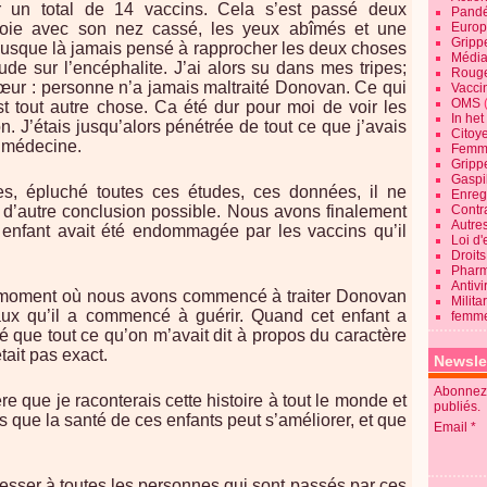
ur un total de 14 vaccins. Cela s’est passé deux
Pandé
voie avec son nez cassé, les yeux abîmés et une
Europ
Gripp
, jusque là jamais pensé à rapprocher les deux choses
Média
ude sur l’encéphalite. J’ai alors su dans mes tripes;
Roug
cœur : personne n’a jamais maltraité Donovan. Ce qui
Vaccin
OMS
’est tout autre chose. Ca été dur pour moi de voir les
In he
n. J’étais jusqu’alors pénétrée de tout ce que j’avais
Citoy
, médecine.
Femme
Gripp
Gaspil
res, épluché toutes ces études, ces données, il ne
Enregi
i d’autre conclusion possible. Nous avons finalement
Contra
Autre
 enfant avait été endommagée par les vaccins qu’il
Loi d'
Droits
Pharm
Antivi
u moment où nous avons commencé à traiter Donovan
Milita
x qu’il a commencé à guérir. Quand cet enfant a
femme
sé que tout ce qu’on m’avait dit à propos du caractère
tait pas exact.
Newsle
Abonnez-
re que je raconterais cette histoire à tout le monde et
publiés.
its que la santé de ces enfants peut s’améliorer, et que
Email
.
esser à toutes les personnes qui sont passés par ces