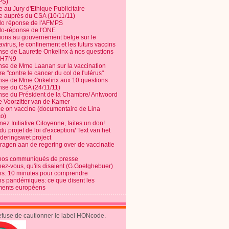
PS)
e au Jury d'Ethique Publicitaire
te auprès du CSA (10/11/11)
o réponse de l'AFMPS
o-réponse de l'ONE
ions au gouvernement belge sur le
virus, le confinement et les futurs vaccins
se de Laurette Onkelinx à nos questions
e H7N9
se de Mme Laanan sur la vaccination
re "contre le cancer du col de l'utérus"
se de Mme Onkelinx aux 10 questions
se du CSA (24/11/11)
se du Président de la Chambre/ Antwoord
e Voorzitter van de Kamer
ce on vaccine (documentaire de Lina
o)
ez Initiative Citoyenne, faites un don!
du projet de loi d'exception/ Text van het
nderingswet project
vragen aan de regering over de vaccinatie
nos communiqués de presse
nez-vous, qu'ils disaient (G.Goetghebuer)
ns: 10 minutes pour comprendre
ns pandémiques: ce que disent les
ents européens
refuse de cautionner le label HONcode.