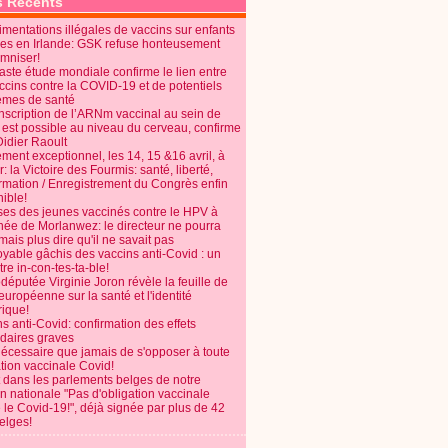
s Récents
mentations illégales de vaccins sur enfants
es en Irlande: GSK refuse honteusement
emniser!
aste étude mondiale confirme le lien entre
ccins contre la COVID-19 et de potentiels
èmes de santé
anscription de l’ARNm vaccinal au sein de
 est possible au niveau du cerveau, confirme
Didier Raoult
ent exceptionnel, les 14, 15 &16 avril, à
 la Victoire des Fourmis: santé, liberté,
ormation / Enregistrement du Congrès enfin
ible!
ses des jeunes vaccinés contre le HPV à
énée de Morlanwez: le directeur ne pourra
ais plus dire qu'il ne savait pas
oyable gâchis des vaccins anti-Covid : un
re in-con-tes-ta-ble!
députée Virginie Joron révèle la feuille de
européenne sur la santé et l'identité
ique!
s anti-Covid: confirmation des effets
daires graves
nécessaire que jamais de s'opposer à toute
tion vaccinale Covid!
 dans les parlements belges de notre
on nationale "Pas d'obligation vaccinale
 le Covid-19!", déjà signée par plus de 42
elges!