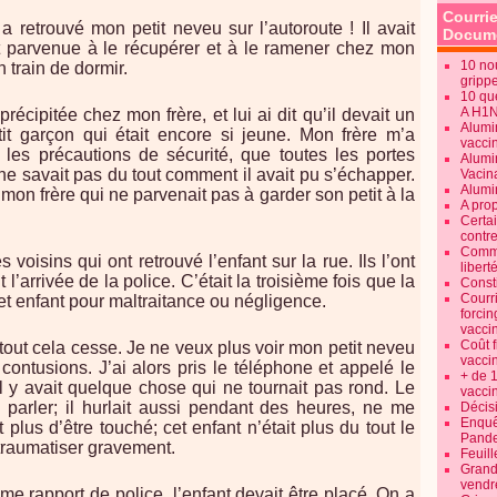
Courrie
 retrouvé mon petit neveu sur l’autoroute ! Il avait
Docume
t parvenue à le récupérer et à le ramener chez mon
10 no
n train de dormir.
gripp
10 qu
A H1
récipitée chez mon frère, et lui ai dit qu’il devait un
Alumi
it garçon qui était encore si jeune. Mon frère m’a
vaccin
es les précautions de sécurité, que toutes les portes
Alumi
l ne savait pas du tout comment il avait pu s’échapper.
Vacin
Alumi
 mon frère qui ne parvenait pas à garder son petit à la
A pro
Certa
contre
Commen
voisins qui ont retrouvé l’enfant sur la rue. Ils l’ont
libert
’arrivée de la police. C’était la troisième fois que la
Consti
Courr
cet enfant pour maltraitance ou négligence.
forcin
vacci
Coût 
e tout cela cesse. Je ne veux plus voir mon petit neveu
vacci
contusions. J’ai alors pris le téléphone et appelé le
+ de 
l y avait quelque chose qui ne tournait pas rond. Le
vacci
e parler; il hurlait aussi pendant des heures, ne me
Décisi
Enquêt
t plus d’être touché; cet enfant n’était plus du tout le
Pande
traumatiser gravement.
Feuill
Grand
vendr
me rapport de police, l’enfant devait être placé. On a