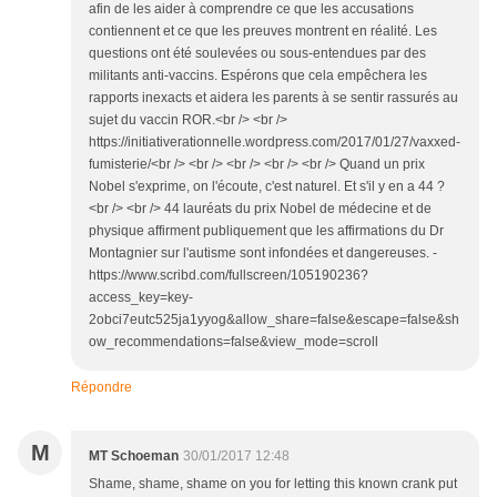
afin de les aider à comprendre ce que les accusations
contiennent et ce que les preuves montrent en réalité. Les
questions ont été soulevées ou sous-entendues par des
militants anti-vaccins. Espérons que cela empêchera les
rapports inexacts et aidera les parents à se sentir rassurés au
sujet du vaccin ROR.<br /> <br />
https://initiativerationnelle.wordpress.com/2017/01/27/vaxxed-
fumisterie/<br /> <br /> <br /> <br /> <br /> Quand un prix
Nobel s'exprime, on l'écoute, c'est naturel. Et s'il y en a 44 ?
<br /> <br /> 44 lauréats du prix Nobel de médecine et de
physique affirment publiquement que les affirmations du Dr
Montagnier sur l'autisme sont infondées et dangereuses. -
https://www.scribd.com/fullscreen/105190236?
access_key=key-
2obci7eutc525ja1yyog&allow_share=false&escape=false&sh
ow_recommendations=false&view_mode=scroll
Répondre
M
MT Schoeman
30/01/2017 12:48
Shame, shame, shame on you for letting this known crank put