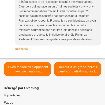
généralisation et de l'extension obstinée des vaccinations.
C'est cela qui menace aujourd'hui nos sociétés.<br /> <br />
Les recommandations d'Alain Fischer soutenues par 23
sociétés savantes sont très dangereuses pour les petits
Français et donc pour la France. Ils ne semblent pas en avoir
conscience. Espérons que les responsables de notre
ministère sauront ne pas aller trop loin dans les décisions
prochaines et que cette initiative de Michèle Rivasi au
Parlement Européen les guidera vers plus de modération..
Répondre
< Des médecins s’opposent
Douleur d’un grand-père: il
aux vaccinations
perd son petit-fils après la
obligatoires : patients en
vaccination >
danger - AUCUNE
RESPONSABILITE par
Hébergé par Overblog
rapport aux produits
Top articles
Pages