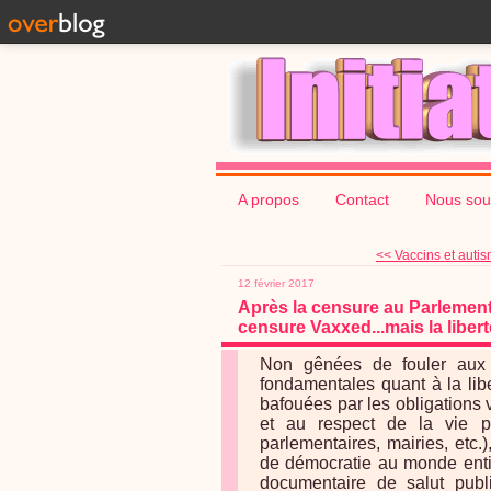
A propos
Contact
Nous sou
<< Vaccins et autism
12 février 2017
Après la censure au Parlement
censure Vaxxed...mais la liberté
Non gênées de fouler aux pi
fondamentales quant à la lib
bafouées par les obligations v
et au respect de la vie pri
parlementaires, mairies, etc.
de démocratie au monde entie
documentaire de salut pub