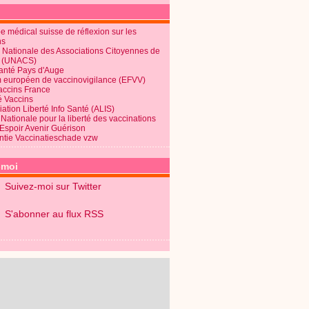
 médical suisse de réflexion sur les
ns
 Nationale des Associations Citoyennes de
é (UNACS)
Santé Pays d'Auge
 européen de vaccinovigilance (EFVV)
Vaccins France
é Vaccins
ation Liberté Info Santé (ALIS)
Nationale pour la liberté des vaccinations
 Espoir Avenir Guérison
ntie Vaccinatieschade vzw
-moi
Suivez-moi sur Twitter
S'abonner au flux RSS