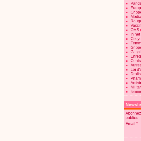
Pandé
Europ
Gripp
Média
Roug
Vaccin
OMS
In he
Citoy
Femme
Gripp
Gaspil
Enregi
Contra
Autre
Loi d'
Droits
Pharm
Antivi
Milita
femme
Newsle
Abonnez-
publiés.
Email