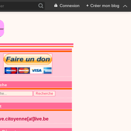
Connexion
+
Créer mon blog
che
t
ive.citoyenne[at]live.be