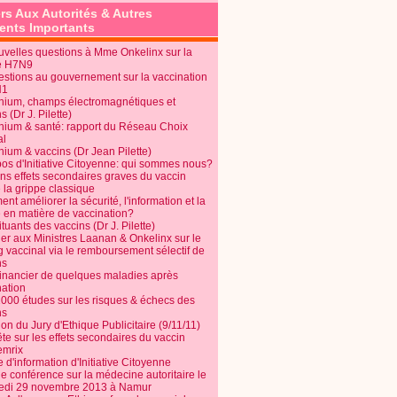
rs Aux Autorités & Autres
nts Importants
uvelles questions à Mme Onkelinx sur la
e H7N9
estions au gouvernement sur la vaccination
N1
nium, champs électromagnétiques et
s (Dr J. Pilette)
nium & santé: rapport du Réseau Choix
al
nium & vaccins (Dr Jean Pilette)
pos d'Initiative Citoyenne: qui sommes nous?
ins effets secondaires graves du vaccin
 la grippe classique
t améliorer la sécurité, l'information et la
é en matière de vaccination?
tuants des vaccins (Dr J. Pilette)
ier aux Ministres Laanan & Onkelinx sur le
g vaccinal via le remboursement sélectif de
ns
financier de quelques maladies après
nation
1000 études sur les risques & échecs des
ns
on du Jury d'Ethique Publicitaire (9/11/11)
e sur les effets secondaires du vaccin
mrix
e d'information d'Initiative Citoyenne
e conférence sur la médecine autoritaire le
edi 29 novembre 2013 à Namur