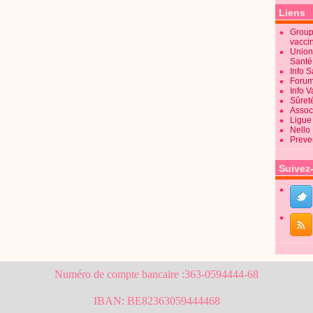
Liens
Groupe
vacci
Union
Sant
Info 
Forum
Info 
Sûret
Associ
Ligue 
Nello
Preve
Suivez
Numéro de compte bancaire :363-0594444-68
IBAN: BE82363059444468