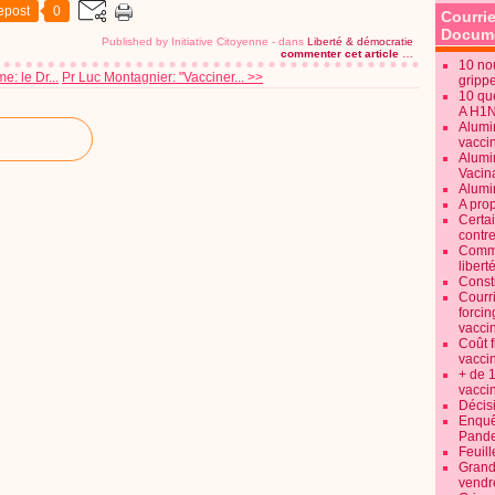
epost
0
Courrie
Docume
Published by Initiative Citoyenne
-
dans
Liberté & démocratie
commenter cet article
…
10 no
e: le Dr...
Pr Luc Montagnier: "Vacciner... >>
gripp
10 qu
A H1
Alumi
vaccin
Alumi
Vacin
Alumi
A pro
Certa
contre
Commen
libert
Consti
Courr
forcin
vacci
Coût 
vacci
+ de 
vacci
Décisi
Enquêt
Pande
Feuill
Grand
vendr