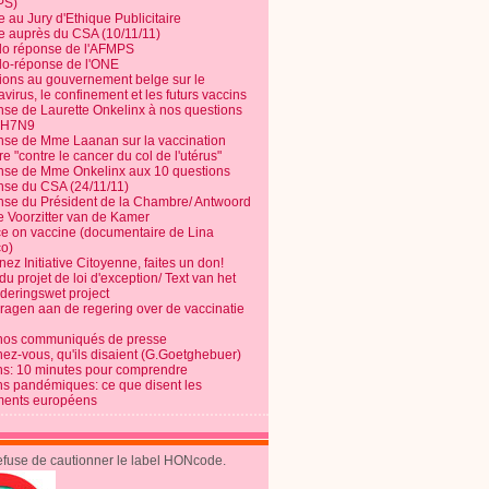
PS)
e au Jury d'Ethique Publicitaire
te auprès du CSA (10/11/11)
o réponse de l'AFMPS
o-réponse de l'ONE
ions au gouvernement belge sur le
virus, le confinement et les futurs vaccins
se de Laurette Onkelinx à nos questions
e H7N9
se de Mme Laanan sur la vaccination
re "contre le cancer du col de l'utérus"
se de Mme Onkelinx aux 10 questions
se du CSA (24/11/11)
se du Président de la Chambre/ Antwoord
e Voorzitter van de Kamer
ce on vaccine (documentaire de Lina
o)
ez Initiative Citoyenne, faites un don!
du projet de loi d'exception/ Text van het
nderingswet project
vragen aan de regering over de vaccinatie
nos communiqués de presse
nez-vous, qu'ils disaient (G.Goetghebuer)
ns: 10 minutes pour comprendre
ns pandémiques: ce que disent les
ents européens
refuse de cautionner le label HONcode.