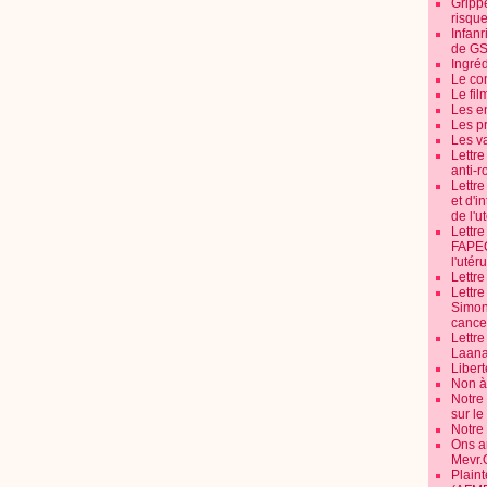
Grippe
risque
Infanr
de G
Ingré
Le co
Le fil
Les e
Les pr
Les v
Lettr
anti-r
Lettre
et d'i
de l'u
Lettr
FAPEO
l'utéru
Lettre
Lettr
Simone
cancer
Lettr
Laana
Libert
Non à 
Notre
sur l
Notre
Ons a
Mevr.
Plain