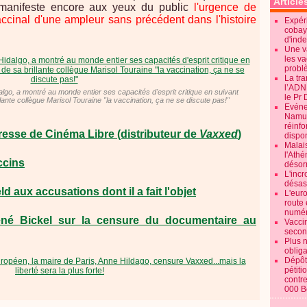
Article
s manifeste encore aux yeux du public
l'urgence de
accinal d'une ampleur sans précédent dans l'histoire
Expéri
cobay
d'ind
Une v
les va
probl
La tr
l’ADN
algo, a montré au monde entier ses capacités d'esprit critique en suivant
le Pr 
llante collègue Marisol Touraine "la vaccination, ça ne se discute pas!"
Evénem
Namur:
réinf
resse de Cinéma Libre (distributeur de
Vaxxed
)
dispon
Malai
l'Ath
ccins
désorm
L'incr
désast
 aux accusations dont il a fait l'objet
L'euro
route 
numér
René Bickel sur la censure du documentaire au
Vaccin
secon
Plus 
obliga
Dépôt
pétiti
contre
000 B