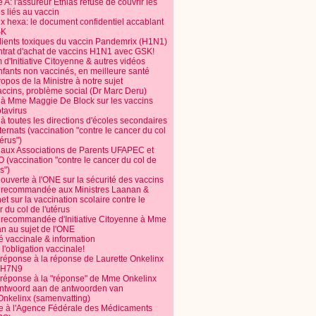
 A: l'assureur Ethias refuse de couvrir les
s liés au vaccin
ix hexa: le document confidentiel accablant
SK
dients toxiques du vaccin Pandemrix (H1N1)
ntrat d'achat de vaccins H1N1 avec GSK!
m d'Initiative Citoyenne & autres vidéos
nfants non vaccinés, en meilleure santé
opos de la Ministre à notre sujet
accins, problème social (Dr Marc Deru)
e à Mme Maggie De Block sur les vaccins
otavirus
 à toutes les directions d'écoles secondaires
nternats (vaccination "contre le cancer du col
térus")
e aux Associations de Parents UFAPEC et
 (vaccination "contre le cancer du col de
s")
 ouverte à l'ONE sur la sécurité des vaccins
e recommandée aux Ministres Laanan &
t sur la vaccination scolaire contre le
 du col de l'utérus
e recommandée d'Initiative Citoyenne à Mme
n au sujet de l'ONE
é vaccinale & information
l'obligation vaccinale!
 réponse à la réponse de Laurette Onkelinx
e H7N9
 réponse à la "réponse" de Mme Onkelinx
ntwoord aan de antwoorden van
Onkelinx (samenvatting)
te à l'Agence Fédérale des Médicaments