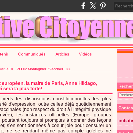
tenir
Communiqués
Articles
Vidéos
e: le Dr...
Pr Luc Montagnier: "Vacciner... >>
 européen, la maire de Paris, Anne Hildago,
Recher
 sera la plus forte!
eds les dispositions constitutionnelles les plus
erté d'expression, outre celles déjà quotidiennement
Contac
accinales (non respect du droit à l'intégrité physique
vée), les instances officielles (Europe, groupes
), pourtant toujours si promptes à donner des leçons
initiat
r, s'en sont données à coeur joie pour censurer un
lic, ne se rendant même pas compte qu'elles ne