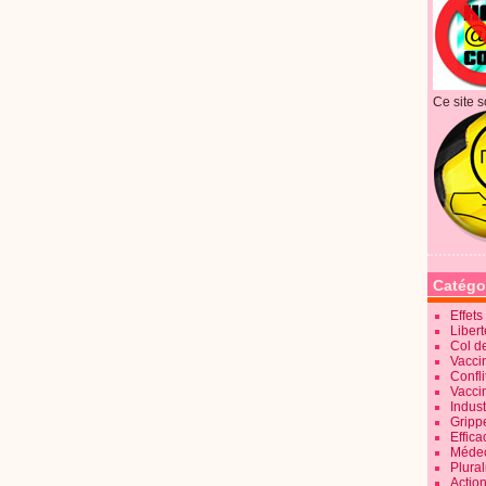
Ce site s
Catégo
Effet
Liber
Col d
Vaccin
Confli
Vacci
Indus
Gripp
Effica
Méde
Plura
Action