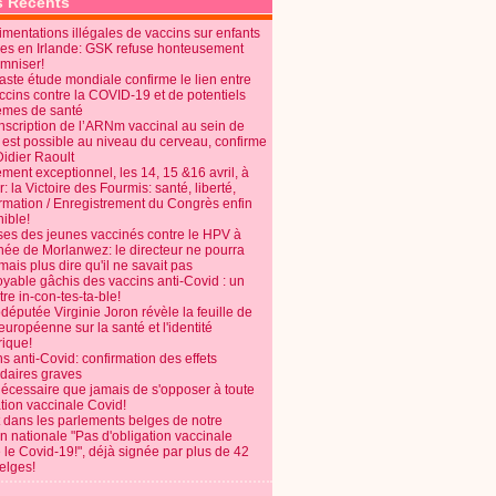
s Récents
mentations illégales de vaccins sur enfants
es en Irlande: GSK refuse honteusement
emniser!
aste étude mondiale confirme le lien entre
ccins contre la COVID-19 et de potentiels
èmes de santé
anscription de l’ARNm vaccinal au sein de
 est possible au niveau du cerveau, confirme
Didier Raoult
ent exceptionnel, les 14, 15 &16 avril, à
 la Victoire des Fourmis: santé, liberté,
ormation / Enregistrement du Congrès enfin
ible!
ses des jeunes vaccinés contre le HPV à
énée de Morlanwez: le directeur ne pourra
ais plus dire qu'il ne savait pas
oyable gâchis des vaccins anti-Covid : un
re in-con-tes-ta-ble!
députée Virginie Joron révèle la feuille de
européenne sur la santé et l'identité
ique!
s anti-Covid: confirmation des effets
daires graves
nécessaire que jamais de s'opposer à toute
tion vaccinale Covid!
 dans les parlements belges de notre
on nationale "Pas d'obligation vaccinale
 le Covid-19!", déjà signée par plus de 42
elges!