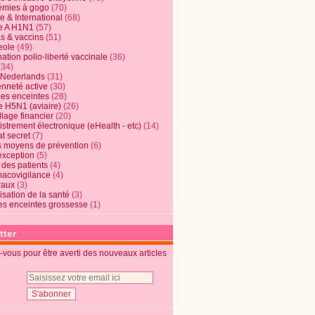
mies à gogo
(70)
e & International
(68)
e A H1N1
(57)
s & vaccins
(51)
eole
(49)
ation polio-liberté vaccinale
(36)
(34)
t Nederlands
(31)
enneté active
(30)
s enceintes
(28)
e H5N1 (aviaire)
(26)
lage financier
(20)
strement électronique (eHealth - etc)
(14)
t secret
(7)
s moyens de prévention
(6)
exception
(5)
 des patients
(4)
acovigilance
(4)
raux
(3)
risation de la santé
(3)
s enceintes grossesse
(1)
tter
vous pour être averti des nouveaux articles