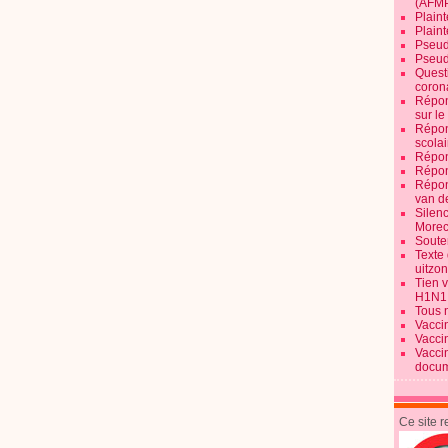
(AFM
Plaint
Plain
Pseud
Pseud
Quest
corona
Répon
sur l
Répon
scolai
Répon
Répon
Répon
van d
Silen
Morec
Souten
Texte 
uitzo
Tien 
H1N1
Tous 
Vacci
Vacci
Vacci
docum
Ce site 