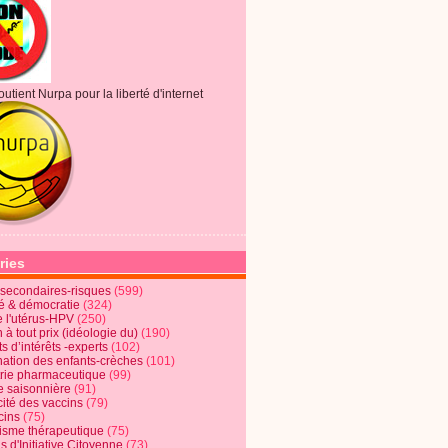
outient Nurpa pour la liberté d'internet
ries
s secondaires-risques
(599)
té & démocratie
(324)
e l'utérus-HPV
(250)
 à tout prix (idéologie du)
(190)
ts d’intérêts -experts
(102)
nation des enfants-crèches
(101)
trie pharmaceutique
(99)
e saisonnière
(91)
cité des vaccins
(79)
cins
(75)
lisme thérapeutique
(75)
s d'Initiative Citoyenne
(73)