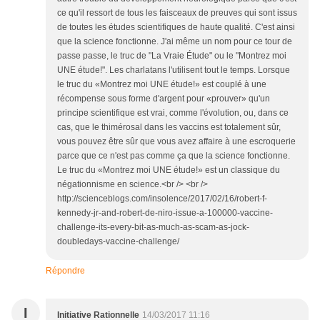
ce qu'il ressort de tous les faisceaux de preuves qui sont issus
de toutes les études scientifiques de haute qualité. C'est ainsi
que la science fonctionne. J'ai même un nom pour ce tour de
passe passe, le truc de "La Vraie Étude" ou le "Montrez moi
UNE étude!". Les charlatans l'utilisent tout le temps. Lorsque
le truc du «Montrez moi UNE étude!» est couplé à une
récompense sous forme d'argent pour «prouver» qu'un
principe scientifique est vrai, comme l'évolution, ou, dans ce
cas, que le thimérosal dans les vaccins est totalement sûr,
vous pouvez être sûr que vous avez affaire à une escroquerie
parce que ce n'est pas comme ça que la science fonctionne.
Le truc du «Montrez moi UNE étude!» est un classique du
négationnisme en science.<br /> <br />
http://scienceblogs.com/insolence/2017/02/16/robert-f-
kennedy-jr-and-robert-de-niro-issue-a-100000-vaccine-
challenge-its-every-bit-as-much-as-scam-as-jock-
doubledays-vaccine-challenge/
Répondre
I
Initiative Rationnelle
14/03/2017 11:16