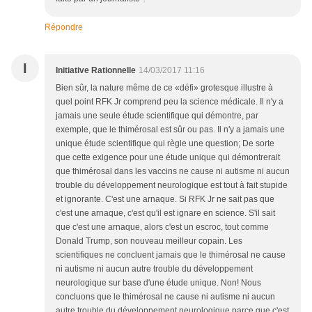
Répondre
I
Initiative Rationnelle
14/03/2017 11:16
Bien sûr, la nature même de ce «défi» grotesque illustre à
quel point RFK Jr comprend peu la science médicale. Il n'y a
jamais une seule étude scientifique qui démontre, par
exemple, que le thimérosal est sûr ou pas. Il n'y a jamais une
unique étude scientifique qui règle une question; De sorte
que cette exigence pour une étude unique qui démontrerait
que thimérosal dans les vaccins ne cause ni autisme ni aucun
trouble du développement neurologique est tout à fait stupide
et ignorante. C'est une arnaque. Si RFK Jr ne sait pas que
c'est une arnaque, c'est qu'il est ignare en science. S'il sait
que c'est une arnaque, alors c'est un escroc, tout comme
Donald Trump, son nouveau meilleur copain. Les
scientifiques ne concluent jamais que le thimérosal ne cause
ni autisme ni aucun autre trouble du développement
neurologique sur base d'une étude unique. Non! Nous
concluons que le thimérosal ne cause ni autisme ni aucun
autre trouble du développement neurologique parce que c'est