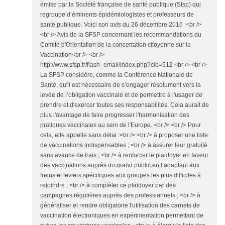
émise par la Société française de santé publique (Sfsp) qui
regroupe d’éminents épidémiologistes et professeurs de
santé publique. Voici son avis du 26 décembre 2016 :<br />
<br /> Avis de la SFSP concernant les recommandations du
Comité d'Orientation de la concertation citoyenne sur la
Vaccination<br /> <br />
http://www.sfsp.fr/flash_email/index.php?cid=512 <br /> <br />
La SFSP considère, comme la Conférence Nationale de
Santé, qu'il est nécessaire de s’engager résolument vers la
levée de l’obligation vaccinale et de permettre à l'usager de
prendre et d'exercer toutes ses responsabilités. Cela aurait de
plus l'avantage de faire progresser l'harmonisation des
pratiques vaccinales au sein de l'Europe. <br /> <br /> Pour
cela, elle appelle sans délai :<br /> <br /> à proposer une liste
de vaccinations indispensables ; <br /> à assurer leur gratuité
sans avance de frais ; <br /> à renforcer le plaidoyer en faveur
des vaccinations auprès du grand public en l’adaptant aux
freins et leviers spécifiques aux groupes les plus difficiles à
rejoindre ; <br /> à compléter ce plaidoyer par des
campagnes régulières auprès des professionnels ; <br /> à
généraliser et rendre obligatoire l'utilisation des carnets de
vaccination électroniques en expérimentation permettant de