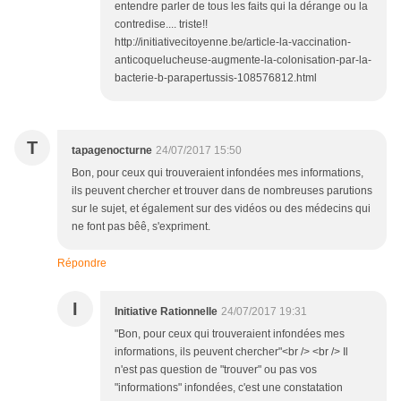
entendre parler de tous les faits qui la dérange ou la
contredise.... triste!!
http://initiativecitoyenne.be/article-la-vaccination-
anticoquelucheuse-augmente-la-colonisation-par-la-
bacterie-b-parapertussis-108576812.html
T
tapagenocturne
24/07/2017 15:50
Bon, pour ceux qui trouveraient infondées mes informations,
ils peuvent chercher et trouver dans de nombreuses parutions
sur le sujet, et également sur des vidéos ou des médecins qui
ne font pas bêê, s'expriment.
Répondre
I
Initiative Rationnelle
24/07/2017 19:31
"Bon, pour ceux qui trouveraient infondées mes
informations, ils peuvent chercher"<br /> <br /> Il
n'est pas question de "trouver" ou pas vos
"informations" infondées, c'est une constatation