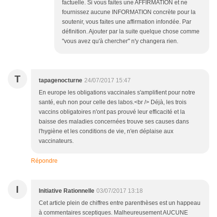
factuelle. Si vous faites une AFFIRMATION et ne
fournissez aucune INFORMATION concrète pour la
soutenir, vous faites une affirmation infondée. Par
définition. Ajouter par la suite quelque chose comme
"vous avez qu'à chercher" n'y changera rien.
T
tapagenocturne
24/07/2017 15:47
En europe les obligations vaccinales s'amplifient pour notre
santé, euh non pour celle des labos.<br /> Déjà, les trois
vaccins obligatoires n'ont pas prouvé leur efficacité et la
baisse des maladies concernées trouve ses causes dans
l'hygiène et les conditions de vie, n'en déplaise aux
vaccinateurs.
Répondre
I
Initiative Rationnelle
03/07/2017 13:18
Cet article plein de chiffres entre parenthèses est un happeau
à commentaires sceptiques. Malheureusement AUCUNE