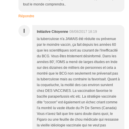
tout le monde comprendra..
Répondre
I
Initiative Citoyenne
08/08/2017 18:19
la tuberculose n'a JAMAIS été réduite ou prévenue
par le moindre vaccin, ça fait depuis les années 60
que les scientifiques sont au courant de l'inefficacité
du BCG. Vous êtes tristement désinformé. Dans les
années 80', l'OMS a mené de larges études en Inde
sur des dizaines de milliers de personnes et cela a
montré que le BCG non seulement ne prévenait pas
la tuberculose mais au contraire la favorisait. Quant à
la coqueluche, la moitié des cas environ survient
chez DES VACCINES. La vaccination favorise le
bacille parapertussis etc etc. La stratégie vaccinale
dite "cocoon" est également un échec criant comme
l'a montré la vaste étude du Pr De Serres (Canada)
Vous n'avez fait que lire sans doute dans quoi, le
Figaro ou une feuille de chou médicale qui ressasse
la vieille idéologie vaccinale qui ne veut pas