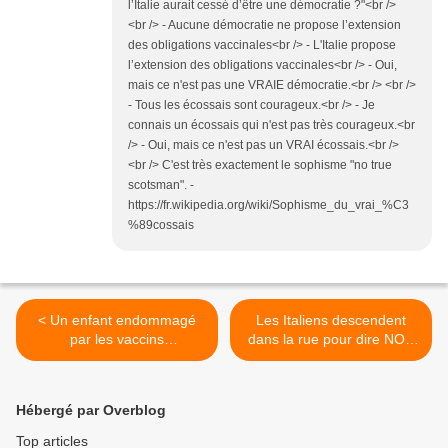
l’Italie aurait cessé d’être une démocratie ?"<br />
<br /> - Aucune démocratie ne propose l’extension
des obligations vaccinales<br /> - L'Italie propose
l’extension des obligations vaccinales<br /> - Oui,
mais ce n'est pas une VRAIE démocratie.<br /> <br />
- Tous les écossais sont courageux.<br /> - Je
connais un écossais qui n'est pas très courageux.<br
/> - Oui, mais ce n'est pas un VRAI écossais.<br />
<br /> C'est très exactement le sophisme "no true
scotsman". -
https://fr.wikipedia.org/wiki/Sophisme_du_vrai_%C3
%89cossais
< Un enfant endommagé
Les Italiens descendent
par les vaccins
dans la rue pour dire NON
médicalement kidnappé à
aux obligations vaccinales >
ses parents
Hébergé par Overblog
Top articles