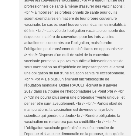
suivre les couvertures vaccinales ; <br /> à élargir la liste des
professionnels de santé à même d'assurer des vaccinations ;
<br /> à mobiliser les professionnels de santé pour qu’ils
soient exemplaires en matière de leur propre couverture
vaccinale. Le cas échéant trouver des mécanismes incitatifs à
définir. <br /> La levée de l’obligation vaccinale comporte des
risques en matière de couverture pour les trois vaccins
actuellement concernés par l'obligation, mais étendre
l’obligation peut transformer des hésitants en opposants.<br
/> <br /> Disposer d'un outil de suivi de la couverture
vaccinale permet aux pouvoirs publics d'intervenir en cas de
sous vaccination ou d'épidémie en imposant ponctuellement
une obligation du fait d'une situation sanitaire exceptionnelle.
<br /> <br /> De plus, un éminent microbiologiste de
réputation mondiale, Didier RAOULT, écrivait le 8 janvier
2017 dans sa tribune de l’hebdomadaire Le Point :<br /> <br
/> “On ne pourra plus servir une prétendue ‘’vérité unique’’ et
penser être suivi aveuglément. <br /> <br /> Parfois objet de
manipulations, la vaccination est devenue un symbole
scientiste qui génère du doute.<br /> Rendre obligatoire la
vaccination ne restaurera pas sa crédibilité.<br /> <br />
L’obligation vaccinale généralisée est déconnectée de
l’époque et si aucune démocratie ne la propose, c’est qu’elle