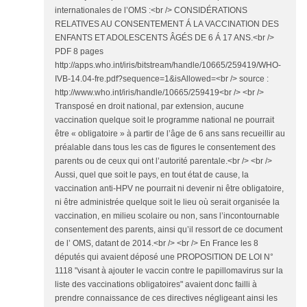
internationales de l’OMS :<br /> CONSIDÉRATIONS
RELATIVES AU CONSENTEMENT Á LA VACCINATION DES
ENFANTS ET ADOLESCENTS ÂGÉS DE 6 Á 17 ANS.<br />
PDF 8 pages
http://apps.who.int/iris/bitstream/handle/10665/259419/WHO-
IVB-14.04-fre.pdf?sequence=1&isAllowed=<br /> source :
http://www.who.int/iris/handle/10665/259419<br /> <br />
Transposé en droit national, par extension, aucune
vaccination quelque soit le programme national ne pourrait
être « obligatoire » à partir de l’âge de 6 ans sans recueillir au
préalable dans tous les cas de figures le consentement des
parents ou de ceux qui ont l’autorité parentale.<br /> <br />
Aussi, quel que soit le pays, en tout état de cause, la
vaccination anti-HPV ne pourrait ni devenir ni être obligatoire,
ni être administrée quelque soit le lieu où serait organisée la
vaccination, en milieu scolaire ou non, sans l’incontournable
consentement des parents, ainsi qu’il ressort de ce document
de l’ OMS, datant de 2014.<br /> <br /> En France les 8
députés qui avaient déposé une PROPOSITION DE LOI N°
1118 "visant à ajouter le vaccin contre le papillomavirus sur la
liste des vaccinations obligatoires" avaient donc failli à
prendre connaissance de ces directives négligeant ainsi les