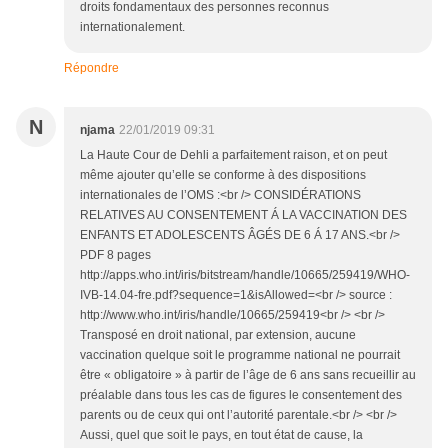
droits fondamentaux des personnes reconnus
internationalement.
Répondre
N
njama
22/01/2019 09:31
La Haute Cour de Dehli a parfaitement raison, et on peut
même ajouter qu’elle se conforme à des dispositions
internationales de l’OMS :<br /> CONSIDÉRATIONS
RELATIVES AU CONSENTEMENT Á LA VACCINATION DES
ENFANTS ET ADOLESCENTS ÂGÉS DE 6 Á 17 ANS.<br />
PDF 8 pages
http://apps.who.int/iris/bitstream/handle/10665/259419/WHO-
IVB-14.04-fre.pdf?sequence=1&isAllowed=<br /> source :
http://www.who.int/iris/handle/10665/259419<br /> <br />
Transposé en droit national, par extension, aucune
vaccination quelque soit le programme national ne pourrait
être « obligatoire » à partir de l’âge de 6 ans sans recueillir au
préalable dans tous les cas de figures le consentement des
parents ou de ceux qui ont l’autorité parentale.<br /> <br />
Aussi, quel que soit le pays, en tout état de cause, la