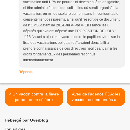
vaccination anti-HPV ne pourrait ni devenir ni être obligatoire,
ni être administrée quelque soit le lieu où serait organisée la
vaccination, en milieu scolaire ou non, sans l’incontournable
consentement des parents, ainsi qu’il ressort de ce document
de l’ OMS, datant de 2014.<br /> <br /> En France les 8
députés qui avaient déposé une PROPOSITION DE LOI N°
1118 "visant à ajouter le vaccin contre le papillomavirus sur la
liste des vaccinations obligatoires" avaient donc failli à
prendre connaissance de ces directives négligeant ainsi les
droits fondamentaux des personnes reconnus
internationalement.
Répondre
< Un vaccin contre la fièvre
Aveu de l'agence FDA: les
jaune tue un célèbre
vaccins recommandés aux
cancérologue en quelques
femmes enceintes par le
minutes
gouvern&ment sont non
testés et non homologués >
Hébergé par Overblog
Top articles