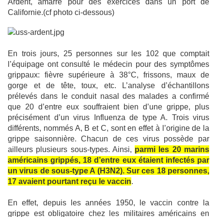
Ardent, amarré pour des exercices dans un port de
Californie.(cf photo ci-dessous)
En trois jours, 25 personnes sur les 102 que comptait
l’équipage ont consulté le médecin pour des symptômes
grippaux: fièvre supérieure à 38°C, frissons, maux de
gorge et de tête, toux, etc. L’analyse d’échantillons
prélevés dans le conduit nasal des malades a confirmé
que 20 d’entre eux souffraient bien d’une grippe, plus
précisément d’un virus Influenza de type A. Trois virus
différents, nommés A, B et C, sont en effet à l’origine de la
grippe saisonnière. Chacun de ces virus possède par
ailleurs plusieurs sous-types. Ainsi,
parmi les 20 marins
américains grippés, 18 d’entre eux étaient infectés par
un virus de sous-type A (H3N2). Sur ces 18 personnes,
17 avaient pourtant reçu le vaccin
.
En effet, depuis les années 1950, le vaccin contre la
grippe est obligatoire chez les militaires américains en