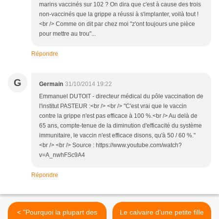
marins vaccinés sur 102 ? On dira que c'est à cause des trois
non-vaccinés que la grippe a réussi à s'implanter, voilà tout !
<br /> Comme on dit par chez moi "z'ont toujours une pièce
pour mettre au trou"...
Répondre
G
Germain
31/10/2014 19:22
Emmanuel DUTOIT - directeur médical du pôle vaccination de
l'institut PASTEUR :<br /> <br /> "C'est vrai que le vaccin
contre la grippe n'est pas efficace à 100 %.<br /> Au delà de
65 ans, compte-tenue de la diminution d'efficacité du système
immunitaire, le vaccin n'est efficace disons, qu'à 50 / 60 %."
<br /> <br /> Source : https://www.youtube.com/watch?
v=A_nwhFSc9A4
Répondre
< "Pourquoi la plupart des
Le calvaire d'une petite fille