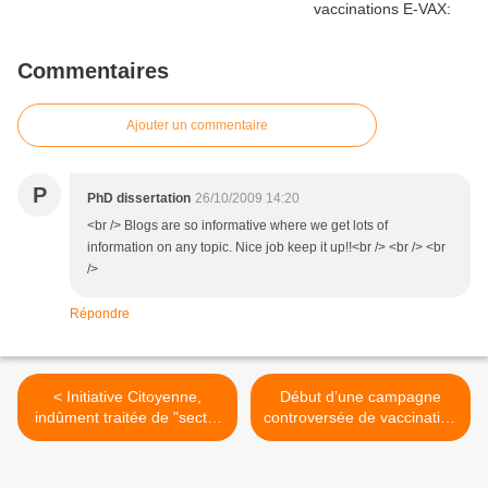
Commentaires
Ajouter un commentaire
P
PhD dissertation
26/10/2009 14:20
<br /> Blogs are so informative where we get lots of
information on any topic. Nice job keep it up!!<br /> <br /> <br
/>
Répondre
< Initiative Citoyenne,
Début d’une campagne
indûment traitée de "secte"
controversée de vaccination
demande un droit de
contre le H1N1 en Belgique
réponse au rédacteur de la
>
Lettre du Médecin