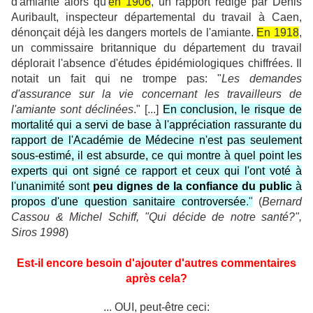
d'amiante alors qu'
en 1906
, un rapport rédigé par Denis
Auribault, inspecteur départemental du travail à Caen,
dénonçait déjà les dangers mortels de l'amiante.
En 1918
,
un commissaire britannique du département du travail
déplorait l'absence d'études épidémiologiques chiffrées. Il
notait un fait qui ne trompe pas: "
Les demandes
d'assurance sur la vie concernant les travailleurs de
l'amiante sont déclinées
." [...]
En conclusion, le risque de
mortalité qui a servi de base à l'appréciation rassurante du
rapport de l'Académie de Médecine n'est pas seulement
sous-estimé, il est absurde, ce qui montre à quel point les
experts qui ont signé ce rapport et ceux qui l'ont voté à
l'unanimité sont
peu dignes de la confiance du public
à
propos d'une question sanitaire controversée
."
(
Bernard
Cassou & Michel Schiff, "Qui décide de notre santé?",
Siros 1998
)
Est-il encore besoin d'ajouter d'autres commentaires
après cela?
... OUI, peut-être ceci: