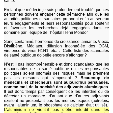
santé.
En tant que médecin je suis profondément troublé que ces
personnes doivent engager cette démarche afin que les
autorités politiques et sanitaires prennent enfin au sérieux
leurs engagements et leurs responsabilités pour soutenir
et favoriser les recherches déjà engagées dans ce
domaine par l’équipe de l'hôpital Henri Mondor.
Sang contaminé, hormones de croissance, amiante, Vioxx,
Distilbène, Médiator, diffusion incontrôlée des OGM,
virulence du virus H1N1, etc…
Cette liste des scandales
de santé publique doit-elle encore s’allonger ?
N’est il pas incompréhensible et donc scandaleux que les
responsables de la santé publique ou les responsables
politiques soient informés des risques mais ne prennent
pas les mesures qui s'imposent ?
Beaucoup de
médecins et chercheurs sont aujourd’hui persuadés,
comme moi, de la nocivité des adjuvants aluminiques
.
Il est donc temps par conséquent de les interdire ou de
décréter un moratoire, d’autant que d’autres adjuvants
existent ne présentant pas les mêmes risques (autrefois,
avant l’aluminium, le phosphate de calcium était utilisé).
L’aluminium ne vient-il pas d’être interdit dans les