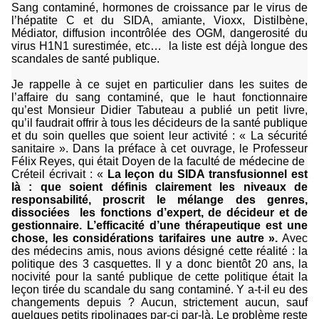
Sang contaminé, hormones de croissance par le virus de
l’hépatite C et du SIDA, amiante, Vioxx, Distilbène,
Médiator, diffusion incontrôlée des OGM, dangerosité du
virus H1N1 surestimée, etc…
la liste est déjà longue des
scandales de santé publique.
Je rappelle à ce sujet en particulier dans les suites de
l’affaire du sang contaminé, que le haut fonctionnaire
qu’est Monsieur Didier Tabuteau a publié un petit livre,
qu’il faudrait offrir à tous les décideurs de la santé publique
et du soin quelles que soient leur activité : « La sécurité
sanitaire ». Dans la préface à cet ouvrage, le Professeur
Félix Reyes, qui était Doyen de la faculté de médecine de
Créteil écrivait : «
La leçon du SIDA transfusionnel est
là : que soient définis clairement les niveaux de
responsabilité, proscrit le mélange des genres,
dissociées
les fonctions d’expert, de décideur et de
gestionnaire. L’efficacité d’une thérapeutique est une
chose, les considérations tarifaires une autre ».
Avec
des médecins amis, nous avions désigné cette réalité : la
politique des 3 casquettes. Il y a donc bientôt 20 ans, la
nocivité pour la santé publique de cette politique était la
leçon tirée du scandale du sang contaminé. Y a-t-il eu des
changements depuis ? Aucun, strictement aucun, sauf
quelques petits ripolinages par-ci par-là. Le problème reste