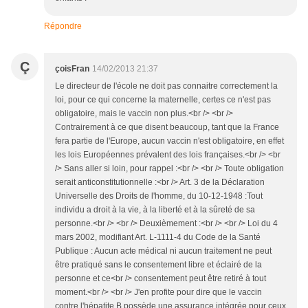
Répondre
Ç
çoisFran
14/02/2013 21:37
Le directeur de l'école ne doit pas connaitre correctement la
loi, pour ce qui concerne la maternelle, certes ce n'est pas
obligatoire, mais le vaccin non plus.<br /> <br />
Contrairement à ce que disent beaucoup, tant que la France
fera partie de l'Europe, aucun vaccin n'est obligatoire, en effet
les lois Européennes prévalent des lois françaises.<br /> <br
/> Sans aller si loin, pour rappel :<br /> <br /> Toute obligation
serait anticonstitutionnelle :<br /> Art. 3 de la Déclaration
Universelle des Droits de l'homme, du 10-12-1948 :Tout
individu a droit à la vie, à la liberté et à la sûreté de sa
personne.<br /> <br /> Deuxièmement :<br /> <br /> Loi du 4
mars 2002, modifiant Art. L-1111-4 du Code de la Santé
Publique : Aucun acte médical ni aucun traitement ne peut
être pratiqué sans le consentement libre et éclairé de la
personne et ce<br /> consentement peut être retiré à tout
moment.<br /> <br /> J'en profite pour dire que le vaccin
contre l'hépatite B possède une assurance intégrée pour ceux