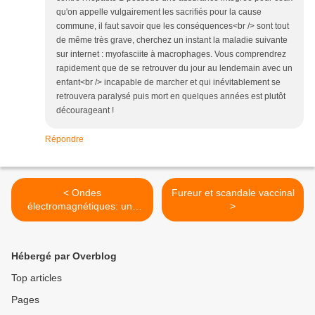
qu'on appelle vulgairement les sacrifiés pour la cause
commune, il faut savoir que les conséquences<br /> sont tout
de même très grave, cherchez un instant la maladie suivante
sur internet : myofasciite à macrophages. Vous comprendrez
rapidement que de se retrouver du jour au lendemain avec un
enfant<br /> incapable de marcher et qui inévitablement se
retrouvera paralysé puis mort en quelques années est plutôt
décourageant !
Répondre
< Ondes
Fureur et scandale vaccinal
électromagnétiques: une
>
Ministre française parle de
"peurs irrationnelles"!
Hébergé par Overblog
Top articles
Pages