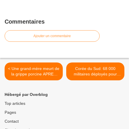
Commentaires
Ajouter un commentaire
< Une grand-mère meurt de
Corée du Sud: 68 000
la grippe porcine APRES
militaires déployés pour
avoir été vaccinée titre le
participer aux campagnes
Daily Mail
de vaccination >
Hébergé par Overblog
Top articles
Pages
Contact