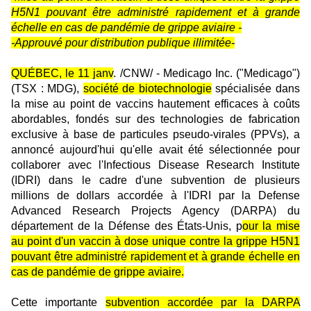
H5N1 pouvant être administré rapidement et à grande
échelle en cas de pandémie de grippe aviaire -
-Approuvé pour distribution publique illimitée-
QUÉBEC, le 11 janv
. /CNW/ - Medicago Inc. ("Medicago")
(TSX : MDG),
société de biotechnologie
spécialisée dans
la mise au point de vaccins hautement efficaces à coûts
abordables, fondés sur des technologies de fabrication
exclusive à base de particules pseudo-virales (PPVs), a
annoncé aujourd'hui qu'elle avait été sélectionnée pour
collaborer avec l'Infectious Disease Research Institute
(IDRI) dans le cadre d'une subvention de plusieurs
millions de dollars accordée à l'IDRI par la Defense
Advanced Research Projects Agency (DARPA) du
département de la Défense des États-Unis, p
our la mise
au point d'un vaccin à dose unique contre la grippe H5N1
pouvant être administré rapidement et à grande échelle en
cas de pandémie de grippe aviaire.
Cette importante
subvention accordée par la DARPA