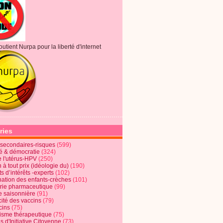
outient Nurpa pour la liberté d'internet
ries
s secondaires-risques
(599)
té & démocratie
(324)
e l'utérus-HPV
(250)
 à tout prix (idéologie du)
(190)
ts d’intérêts -experts
(102)
nation des enfants-crèches
(101)
trie pharmaceutique
(99)
e saisonnière
(91)
cité des vaccins
(79)
cins
(75)
lisme thérapeutique
(75)
s d'Initiative Citoyenne
(73)