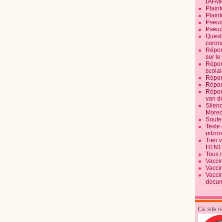
(AFM
Plaint
Plain
Pseud
Pseud
Quest
corona
Répon
sur l
Répon
scolai
Répon
Répon
Répon
van d
Silen
Morec
Souten
Texte 
uitzo
Tien 
H1N1
Tous 
Vacci
Vacci
Vacci
docum
Ce site 