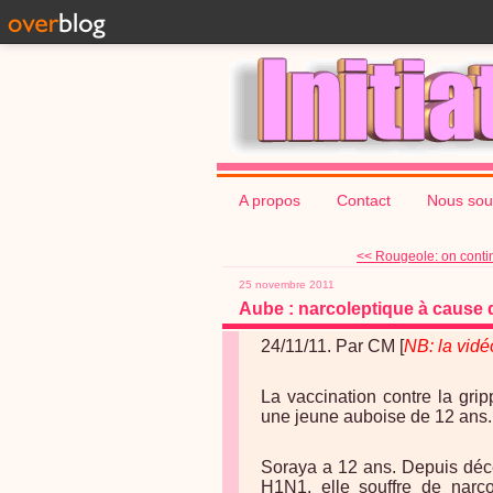
A propos
Contact
Nous sou
<< Rougeole: on continu
25 novembre 2011
Aube : narcoleptique à cause 
24/11/11. Par CM [
NB: la vidéo
La vaccination contre la grip
une jeune auboise de 12 ans.
Soraya a 12 ans. Depuis déce
H1N1, elle souffre de narco