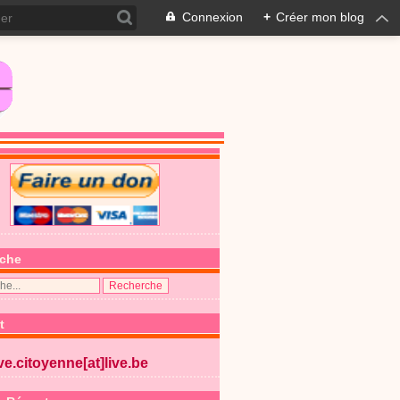
Connexion
+
Créer mon blog
che
t
ive.citoyenne[at]live.be