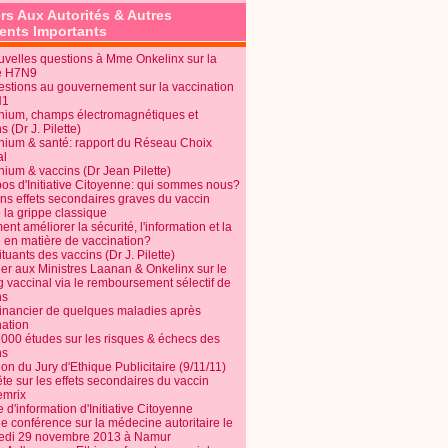
rs Aux Autorités & Autres
nts Importants
uvelles questions à Mme Onkelinx sur la
e H7N9
estions au gouvernement sur la vaccination
N1
nium, champs électromagnétiques et
s (Dr J. Pilette)
nium & santé: rapport du Réseau Choix
al
nium & vaccins (Dr Jean Pilette)
pos d'Initiative Citoyenne: qui sommes nous?
ins effets secondaires graves du vaccin
 la grippe classique
t améliorer la sécurité, l'information et la
é en matière de vaccination?
tuants des vaccins (Dr J. Pilette)
ier aux Ministres Laanan & Onkelinx sur le
g vaccinal via le remboursement sélectif de
ns
financier de quelques maladies après
nation
1000 études sur les risques & échecs des
ns
on du Jury d'Ethique Publicitaire (9/11/11)
e sur les effets secondaires du vaccin
mrix
e d'information d'Initiative Citoyenne
e conférence sur la médecine autoritaire le
edi 29 novembre 2013 à Namur