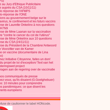
PS)
e au Jury d'Ethique Publicitaire
te auprès du CSA (10/11/11)
o réponse de l'AFMPS
o-réponse de l'ONE
ions au gouvernement belge sur le
virus, le confinement et les futurs vaccins
se de Laurette Onkelinx à nos questions
e H7N9
se de Mme Laanan sur la vaccination
re "contre le cancer du col de l'utérus"
se de Mme Onkelinx aux 10 questions
se du CSA (24/11/11)
se du Président de la Chambre/ Antwoord
e Voorzitter van de Kamer
ce on vaccine (documentaire de Lina
o)
ez Initiative Citoyenne, faites un don!
du projet de loi d'exception/ Text van het
nderingswet project
vragen aan de regering over de vaccinatie
nos communiqués de presse
nez-vous, qu'ils disaient (G.Goetghebuer)
ns: 10 minutes pour comprendre
ns pandémiques: ce que disent les
ents européens
refuse de cautionner le label HONcode.