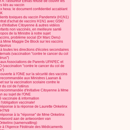
 A: l'assureur Ethias refuse de couvrir les
s liés au vaccin
ix hexa: le document confidentiel accablant
SK
dients toxiques du vaccin Pandemrix (H1N1)
ntrat d'achat de vaccins H1N1 avec GSK!
m d'Initiative Citoyenne & autres vidéos
nfants non vaccinés, en meilleure santé
opos de la Ministre à notre sujet
accins, problème social (Dr Marc Deru)
e à Mme Maggie De Block sur les vaccins
otavirus
 à toutes les directions d'écoles secondaires
nternats (vaccination "contre le cancer du col
térus")
e aux Associations de Parents UFAPEC et
 (vaccination "contre le cancer du col de
s")
 ouverte à l'ONE sur la sécurité des vaccins
e recommandée aux Ministres Laanan &
t sur la vaccination scolaire contre le
 du col de l'utérus
e recommandée d'Initiative Citoyenne à Mme
n au sujet de l'ONE
é vaccinale & information
l'obligation vaccinale!
 réponse à la réponse de Laurette Onkelinx
e H7N9
 réponse à la "réponse" de Mme Onkelinx
ntwoord aan de antwoorden van
Onkelinx (samenvatting)
te à l'Agence Fédérale des Médicaments