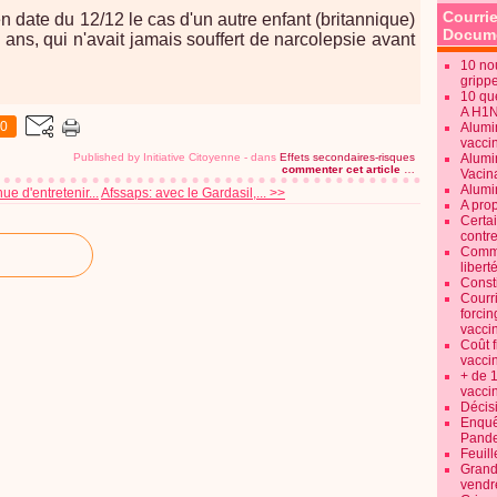
Courrie
 date du 12/12 le cas d'un autre enfant (britannique)
Docume
 ans, qui n'avait jamais souffert de narcolepsie avant
10 no
gripp
10 qu
A H1
0
Alumi
vaccin
Published by Initiative Citoyenne
-
dans
Effets secondaires-risques
Alumi
commenter cet article
…
Vacin
Alumi
e d'entretenir...
Afssaps: avec le Gardasil,... >>
A pro
Certa
contre
Commen
libert
Consti
Courr
forcin
vacci
Coût 
vacci
+ de 
vacci
Décisi
Enquêt
Pande
Feuill
Grand
vendr