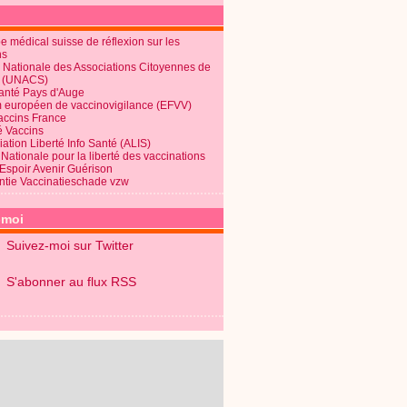
 médical suisse de réflexion sur les
ns
 Nationale des Associations Citoyennes de
é (UNACS)
Santé Pays d'Auge
 européen de vaccinovigilance (EFVV)
Vaccins France
é Vaccins
ation Liberté Info Santé (ALIS)
Nationale pour la liberté des vaccinations
 Espoir Avenir Guérison
ntie Vaccinatieschade vzw
-moi
Suivez-moi sur Twitter
S'abonner au flux RSS