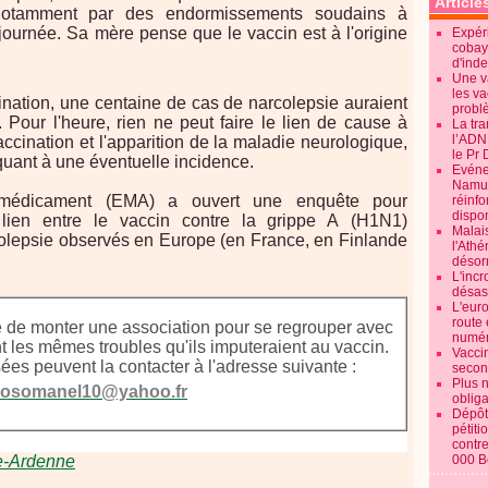
Article
notamment par des endormissements soudains à
journée. Sa mère pense que le vaccin est à l'origine
Expéri
cobay
d'ind
Une v
les va
ation, une centaine de cas de narcolepsie auraient
probl
 Pour l'heure, rien ne peut faire le lien de cause à
La tr
l’ADN
vaccination et l'apparition de la maladie neurologique,
le Pr 
quant à une éventuelle incidence.
Evénem
Namur:
médicament (EMA) a ouvert une enquête pour
réinf
dispon
n lien entre le vaccin contre la grippe A (H1N1)
Malai
olepsie observés en Europe (en France, en Finlande
l'Ath
désorm
L'incr
désast
L'euro
route 
 de monter une association pour se regrouper avec
numér
 les mêmes troubles qu'ils imputeraient au vaccin.
Vaccin
es peuvent la contacter à l'adresse suivante :
secon
Plus 
sosomanel10@yahoo.fr
obliga
Dépôt
pétiti
contre
e-Ardenne
000 B