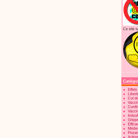
Ce site s
Catégo
Effet
Liber
Col d
Vaccin
Confli
Vacci
Indus
Gripp
Effica
Méde
Plura
Action