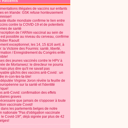
s Récents
mentations illégales de vaccins sur enfants
es en Irlande: GSK refuse honteusement
emniser!
aste étude mondiale confirme le lien entre
ccins contre la COVID-19 et de potentiels
èmes de santé
anscription de l’ARNm vaccinal au sein de
 est possible au niveau du cerveau, confirme
Didier Raoult
ent exceptionnel, les 14, 15 &16 avril, à
 la Victoire des Fourmis: santé, liberté,
ormation / Enregistrement du Congrès enfin
ible!
ses des jeunes vaccinés contre le HPV à
énée de Morlanwez: le directeur ne pourra
ais plus dire qu'il ne savait pas
oyable gâchis des vaccins anti-Covid : un
re in-con-tes-ta-ble!
députée Virginie Joron révèle la feuille de
européenne sur la santé et l'identité
ique!
s anti-Covid: confirmation des effets
daires graves
nécessaire que jamais de s'opposer à toute
tion vaccinale Covid!
 dans les parlements belges de notre
on nationale "Pas d'obligation vaccinale
 le Covid-19!", déjà signée par plus de 42
elges!