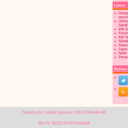
Liens
Groupe
vacci
Union
Sant
Info 
Forum
Info 
Sûret
Associ
Ligue 
Nello
Preve
Suivez
Numéro de compte bancaire :363-0594444-68
IBAN: BE82363059444468