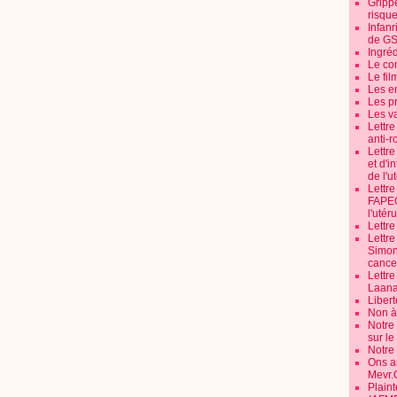
Grippe
risque
Infanr
de G
Ingré
Le co
Le fil
Les e
Les pr
Les v
Lettr
anti-r
Lettre
et d'i
de l'u
Lettr
FAPEO
l'utéru
Lettre
Lettr
Simone
cancer
Lettr
Laana
Libert
Non à 
Notre
sur l
Notre
Ons a
Mevr.
Plain