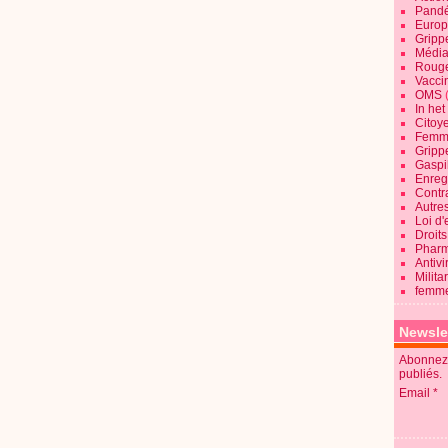
Pandé
Europ
Gripp
Média
Roug
Vaccin
OMS
In he
Citoy
Femme
Gripp
Gaspil
Enregi
Contra
Autre
Loi d'
Droits
Pharm
Antivi
Milita
femme
Newsle
Abonnez-
publiés.
Email