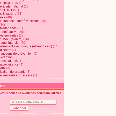
mies à gogo
(70)
e & International
(68)
e A H1N1
(57)
s & vaccins
(51)
eole
(49)
ation polio-liberté vaccinale
(36)
(34)
t Nederlands
(31)
enneté active
(30)
s enceintes
(28)
e H5N1 (aviaire)
(26)
lage financier
(20)
strement électronique (eHealth - etc)
(14)
t secret
(7)
s moyens de prévention
(6)
exception
(5)
 des patients
(4)
acovigilance
(4)
raux
(3)
risation de la santé
(3)
s enceintes grossesse
(1)
tter
vous pour être averti des nouveaux articles