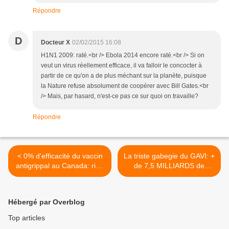
Répondre
D
Docteur X
02/02/2015 16:08
H1N1 2009: raté.<br /> Ebola 2014 encore raté.<br /> Si on
veut un virus réellement efficace, il va falloir le concocter à
partir de ce qu'on a de plus méchant sur la planète, puisque
la Nature refuse absolument de coopérer avec Bill Gates.<br
/> Mais, par hasard, n'est-ce pas ce sur quoi on travaille?
Répondre
< 0% d'efficacité du vaccin
La triste gabegie du GAVI: +
antigrippal au Canada: rien
de 7,5 MILLIARDS de
d'étonnant et on peut
dollars qui n'iront pas en
extrapoler à tous les autres
eau et en nourriture mais...
pays!
en vaccins! >
Hébergé par Overblog
Top articles