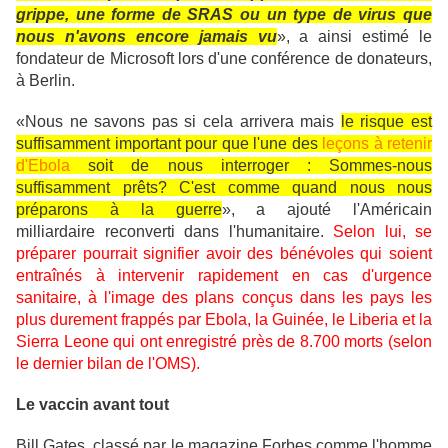
grippe, une forme de SRAS ou un type de virus que
nous n'avons encore jamais vu
», a ainsi estimé le
fondateur de Microsoft lors d'une conférence de donateurs,
à Berlin.
«Nous ne savons pas si cela arrivera mais
le risque est
suffisamment important pour que l'une des
leçons à retenir
d'Ebola
soit de nous interroger : Sommes-nous
suffisamment prêts? C'est comme quand nous nous
préparons à la guerre
», a ajouté l'Américain
milliardaire reconverti dans l'humanitaire.
Selon lui, se
préparer pourrait signifier avoir des bénévoles qui soient
entraînés à intervenir rapidement en cas d'urgence
sanitaire, à l'image des plans conçus dans les pays les
plus durement frappés par Ebola, la Guinée, le Liberia et la
Sierra Leone qui ont enregistré près de 8.700 morts (selon
le dernier bilan de l'OMS).
Le vaccin avant tout
Bill Gates, classé par le magazine Forbes comme l'homme