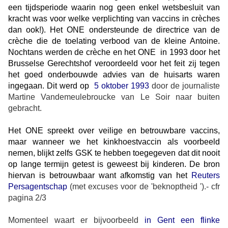
een tijdsperiode waarin nog geen enkel wetsbesluit van
kracht was voor welke verplichting van vaccins in crèches
dan ook!). Het ONE ondersteunde de directrice van de
crèche die de toelating verbood van de kleine Antoine.
Nochtans werden de crèche en het ONE
in 1993 door het
Brusselse Gerechtshof veroordeeld voor het feit zij tegen
het goed onderbouwde advies van de huisarts waren
ingegaan. Dit werd op
5 oktober 1993
door de journaliste
Martine Vandemeulebroucke van Le Soir naar buiten
gebracht.
Het ONE spreekt over veilige en betrouwbare vaccins,
maar wanneer we het kinkhoestvaccin als voorbeeld
nemen, blijkt zelfs GSK te hebben toegegeven dat dit nooit
op lange termijn getest is geweest bij kinderen. De bron
hiervan is betrouwbaar want afkomstig van het
Reuters
Persagentschap
(met excuses voor de 'beknoptheid ').- cfr
pagina 2/3
Momenteel waart er bijvoorbeeld
in Gent een flinke