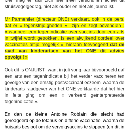
Men mag en kan zich niet meer verschuilen achter dit
struisvogelgedrag, niet als ouder en niet als journalist.
Mr Parmentier (directeur ONE) verklaart,
ook in de pers
,
dat er « tegenstrijdigheden »
zijn en zegt bovendien :
« wanneer een tegenindicatie over vaccins door een arts
in twijfel wordt getrokken, is een afwijkend oordeel over
vaccinaties altijd mogelijk », hieraan toevoegend
dat de
raad van kinderartsen van het ONE dit advies
opvolgt ! »
Ook dit is ONJUIST, want in juli vorig jaar bijvoorbeeld gaf
een arts een tegenindicatie bij het verder vaccineren ten
gevolge van een ernstig postvaccinaal eczeem, waarna de
kinderarts raadgever van het ONE verklaarde dat het hier
in feite ging om een « verkeerd geïnterpreteerde
tegenindicatie ».
En dan de kleine Antoine Roblain die slecht had
gereageerd op de tetanus en difterie vaccinatie, waarna de
huisarts besloot om de vervolgvaccins te stoppen (en dit in