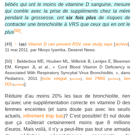
bébés qui ont le moins de
vitamine D
sanguine, mesure
qui corrèle avec la prise de suppléments chez la mère
pendant la grossesse, ont
six fois plus
de risques de
contracter une bronchiolite à VRS que ceux qui en ont le
[
50
]
plus
.
[49]
↑
Vitamin D can prevent RSV, new study says
.
[
archive
]
(
en
)
11 mai 2011. par Nkoyo Iyamba,
Deseret News
.
[50]
↑
Belderbos ME, Houben ML, Wilbrink B, Lentjes E, Bloemen
EM, Kimpen JL et al., «
Cord Blood Vitamin D Deficiency is
Associated With Respiratory Syncytial Virus Bronchiolitis.
», dans
Pediatrics
, 2011
[
texte intégral
,
lien PMID
,
lien
[
archive
]
[
archive
]
.
DOI
]
[
archive
]
Réduire d'au moins 20% les taux de bronchiolite, rien
qu'avec une supplémentation correcte en vitamine D des
femmes enceintes (et sans doute pas avec les seuils
actuels,
infiniment trop bas
)?
C'est possible! Et nul doute
que ça coûterait certainement moins que 8 millions
d'euros.
Mais voilà, il n'y a peut-être pas tout une armada