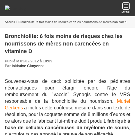
MENU
Accueil
» Bronchiolite: 6 fois moins de risques chez les nourrissons de mères non carencées en vitamine D
Bronchiolite: 6 fois moins de risques chez les
nourrissons de mères non carencées en
vitamine D
Publié le 05/02/2012 à 18:09
Par
Initiative Citoyenne
Souvenez-vous de ceci: sollicitée par des pédiatres
néonatologues pour élargir encore l'âge du
remboursement du "vaccin" Synagis contre le VRS
responsable de la bronchiolite du nourrisson,
Muriel
Gerkens
a inclus cette coûteuse mesure dans son texte de
résolution, pour la coquette somme de 8 millions d'euros et
ce alors que le fabricant lui-même dudit produit,
fabriqué à
base de cellules cancéreuses de myélome de souris
,
n'a toujours pas apporté la preuve de son efficacité.