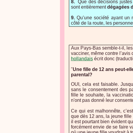
8.
Que des décisions justes 
sont entièrement
dégagées de
9.
Qu’une société ayant un 
côté de la route, les personn
Aux Pays-Bas semble-t-il, les 
vacciner, même contre l’avis 
hollandais
écrit donc (traducti
"
Une fille de 12 ans peut-el
parental?
OUI, cela est faisable. Jusq
sans le consentement des par
fille le souhaite, la vaccina
n'ont pas donné leur consente
Ce qui est malhonnête, c’es
que dès 12 ans, la jeune fil
il est pourtant bien évident q
forcément envie de se faire v
où une jeune fille voudrait à 