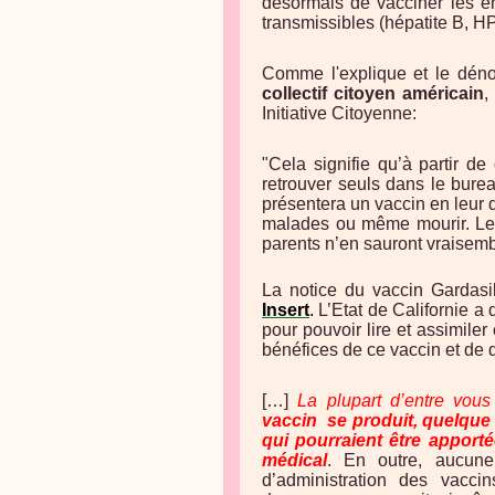
désormais de vacciner les e
transmissibles (hépatite B, HP
Comme l'explique et le déno
collectif citoyen américain
,
Initiative Citoyenne:
"Cela signifie qu’à partir d
retrouver seuls dans le bure
présentera un vaccin en leur d
malades ou même mourir. Le v
parents n’en sauront vraisem
La notice du vaccin Gardasil
Insert
.
L’Etat de Californie a
pour pouvoir lire et assimiler
bénéfices de ce vaccin et de 
[…]
La plupart d’entre vou
vaccin
se produit, quelque 
qui pourraient être apporté
médical
. En outre, aucun
d’administration des vacc