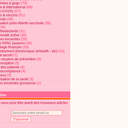
mies à gogo
(70)
e & International
(68)
e A H1N1
(57)
s & vaccins
(51)
eole
(49)
ation polio-liberté vaccinale
(36)
(34)
t Nederlands
(31)
enneté active
(30)
s enceintes
(28)
e H5N1 (aviaire)
(26)
lage financier
(20)
strement électronique (eHealth - etc)
(14)
t secret
(7)
s moyens de prévention
(6)
exception
(5)
 des patients
(4)
acovigilance
(4)
raux
(3)
risation de la santé
(3)
s enceintes grossesse
(1)
tter
vous pour être averti des nouveaux articles