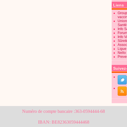
Liens
Groupe
vacci
Union
Sant
Info 
Forum
Info 
Sûret
Associ
Ligue 
Nello
Preve
Suivez
Numéro de compte bancaire :363-0594444-68
IBAN: BE82363059444468