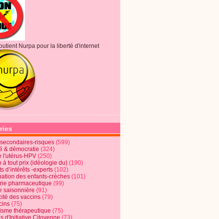
outient Nurpa pour la liberté d'internet
ries
s secondaires-risques
(599)
té & démocratie
(324)
e l'utérus-HPV
(250)
 à tout prix (idéologie du)
(190)
ts d’intérêts -experts
(102)
nation des enfants-crèches
(101)
trie pharmaceutique
(99)
e saisonnière
(91)
cité des vaccins
(79)
cins
(75)
lisme thérapeutique
(75)
s d'Initiative Citoyenne
(73)