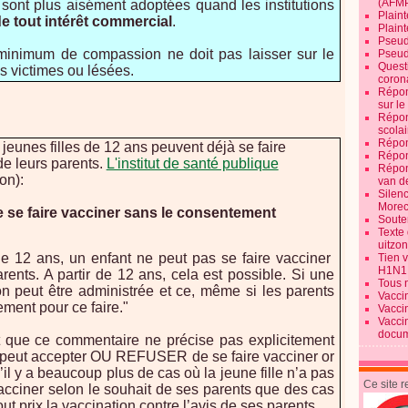
(AFM
sont plus aisément adoptées quand les institutions
Plaint
 tout intérêt commercial
.
Plain
Pseud
minimum de compassion ne doit pas laisser sur le
Pseud
Quest
es victimes ou lésées.
corona
Répon
sur l
Répon
scolai
Répon
jeunes filles de 12 ans peuvent déjà se faire
Répon
de leurs parents.
L'institut de santé publique
Répon
on):
van d
Silen
Morec
le se faire vacciner sans le consentement
Souten
Texte 
uitzo
ue 12 ans, un enfant ne peut pas se faire vacciner
Tien 
H1N1
ents. A partir de 12 ans, cela est possible. Si une
Tous 
tion peut être administrée et ce, même si les parents
Vacci
ment pour ce faire."
Vacci
Vacci
docum
t que ce commentaire ne précise pas explicitement
le peut accepter OU REFUSER de se faire vacciner or
u’il y a beaucoup plus de cas où la jeune fille n’a pas
Ce site 
acciner selon le souhait de ses parents que des cas
tout prix la vaccination contre l’avis de ses parents…