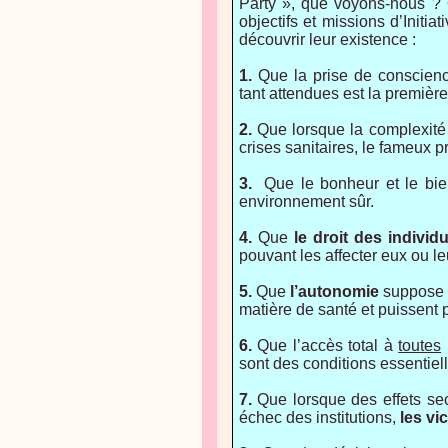
Party », que voyons-nous ? Q
objectifs et missions d’Init
découvrir leur existence :
1.
Que la prise de conscien
tant attendues est la premièr
2.
Que lorsque la complexité
crises sanitaires, le fameux p
3.
Que le bonheur et le bien
environnement sûr.
4.
Que
le droit des indivi
pouvant les affecter eux ou le
5.
Que
l’autonomie
suppose q
matière de santé et puissent 
6.
Que l’accès total à
toutes
sont des conditions essentiel
7.
Que lorsque des effets s
échec des institutions,
les vi