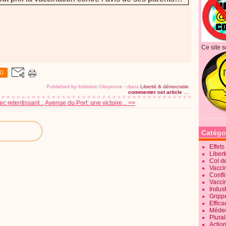
Ce site s
0
Published by Initiative Citoyenne
-
dans
Liberté & démocratie
commenter cet article
…
 retentissant...
Avenue du Port: une victoire... >>
Catégo
Effet
Liber
Col d
Vaccin
Confli
Vacci
Indus
Gripp
Effica
Méde
Plura
Action