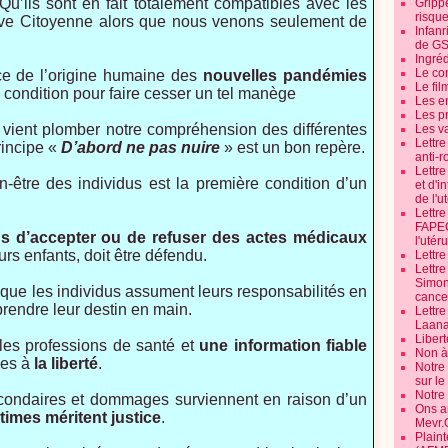
u’ils sont en fait totalement compatibles avec les
Grippe
risque
iative Citoyenne alors que nous venons seulement de
Infanr
de G
Ingré
Le co
ce de l’origine humaine des
nouvelles pandémies
Le fil
e condition pour faire cesser un tel manège
Les e
Les pr
 vient plomber notre compréhension des différentes
Les v
Lettr
rincipe «
D’abord ne pas nuire
» est un bon repère.
anti-r
Lettre
-être des individus est la première condition d’un
et d'i
de l'u
Lettr
FAPEO
dus d’accepter ou de refuser des actes médicaux
l'utéru
urs enfants, doit être défendu.
Lettre
Lettr
Simone
ue les individus assument leurs responsabilités en
cancer
prendre leur destin en main.
Lettr
Laana
Libert
les professions de santé et
une information fiable
Non à 
les à
la liberté
.
Notre
sur l
Notre
econdaires et dommages surviennent en raison d’un
Ons a
ctimes méritent justice
.
Mevr.
Plain