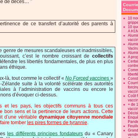
me de décès… "
Courrie
Docume
10 no
gripp
ertinence de ce transfert d’autorité des parents à
10 qu
A H1
Alumi
vaccin
Alumi
Vacin
ce genre de mesures scandaleuses et inadmissibles,
Alumi
jouissant, c’est le nombre croissant de
collectifs
A pro
éfendre les libertés fondamentales, de plus en plus
Certa
contre
sans éthique.
Commen
libert
ux-là, tout comme le collectif «
No Forced vaccines
»
Consti
Courr
Zélande suite à la volonté scélérate des autorités
forcin
iliales à l’administration de vaccins ou encore le
vacci
nons d'évoquer ci-dessus.
Coût 
vacci
+ de 
s et les pays, les objectifs communs à tous ces
vacci
 le bon sens et la pertinence de leurs actions
.
Cette
Décisi
it d'une véritable
dynamique citoyenne mondiale
Enquêt
Pande
 faire tomber
les pires formes de tyrannie
.
Feuill
Grand
les
les différents principes fondateurs
du « Canary
vendr