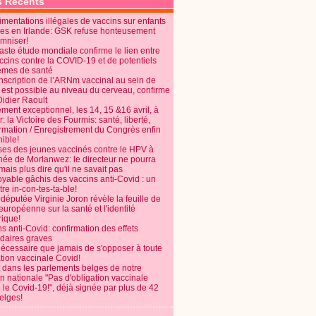
s Récents
mentations illégales de vaccins sur enfants
es en Irlande: GSK refuse honteusement
emniser!
aste étude mondiale confirme le lien entre
ccins contre la COVID-19 et de potentiels
èmes de santé
anscription de l’ARNm vaccinal au sein de
 est possible au niveau du cerveau, confirme
Didier Raoult
ent exceptionnel, les 14, 15 &16 avril, à
 la Victoire des Fourmis: santé, liberté,
ormation / Enregistrement du Congrès enfin
ible!
ses des jeunes vaccinés contre le HPV à
énée de Morlanwez: le directeur ne pourra
ais plus dire qu'il ne savait pas
oyable gâchis des vaccins anti-Covid : un
re in-con-tes-ta-ble!
députée Virginie Joron révèle la feuille de
européenne sur la santé et l'identité
ique!
s anti-Covid: confirmation des effets
daires graves
nécessaire que jamais de s'opposer à toute
tion vaccinale Covid!
 dans les parlements belges de notre
on nationale "Pas d'obligation vaccinale
 le Covid-19!", déjà signée par plus de 42
elges!