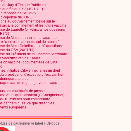
PS)
e au Jury d'Ethique Publicitaire
te auprès du CSA (10/11/11)
o réponse de l'AFMPS
o-réponse de l'ONE
ions au gouvernement belge sur le
virus, le confinement et les futurs vaccins
se de Laurette Onkelinx à nos questions
e H7N9
se de Mme Laanan sur la vaccination
re "contre le cancer du col de l'utérus"
se de Mme Onkelinx aux 10 questions
se du CSA (24/11/11)
se du Président de la Chambre/ Antwoord
e Voorzitter van de Kamer
ce on vaccine (documentaire de Lina
o)
ez Initiative Citoyenne, faites un don!
du projet de loi d'exception/ Text van het
nderingswet project
vragen aan de regering over de vaccinatie
nos communiqués de presse
nez-vous, qu'ils disaient (G.Goetghebuer)
ns: 10 minutes pour comprendre
ns pandémiques: ce que disent les
ents européens
refuse de cautionner le label HONcode.