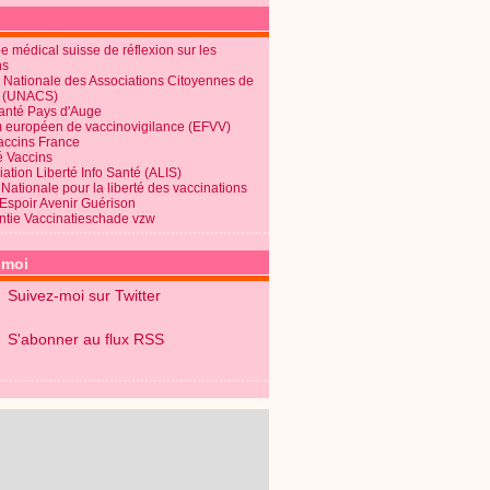
 médical suisse de réflexion sur les
ns
 Nationale des Associations Citoyennes de
é (UNACS)
Santé Pays d'Auge
 européen de vaccinovigilance (EFVV)
Vaccins France
é Vaccins
ation Liberté Info Santé (ALIS)
Nationale pour la liberté des vaccinations
 Espoir Avenir Guérison
ntie Vaccinatieschade vzw
-moi
Suivez-moi sur Twitter
S'abonner au flux RSS