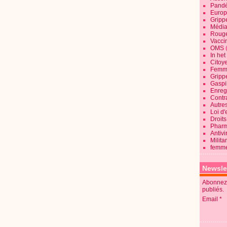
Pandé
Europ
Gripp
Média
Roug
Vaccin
OMS
In he
Citoy
Femme
Gripp
Gaspil
Enregi
Contra
Autre
Loi d'
Droits
Pharm
Antivi
Milita
femme
Newsle
Abonnez-
publiés.
Email