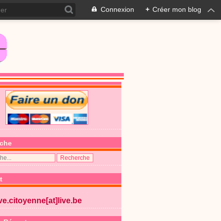
Connexion
+
Créer mon blog
che
t
ive.citoyenne[at]live.be