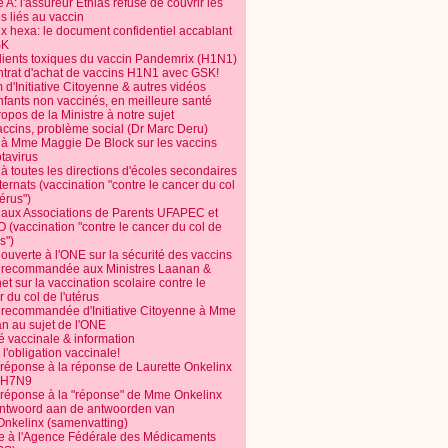
 A: l'assureur Ethias refuse de couvrir les
s liés au vaccin
ix hexa: le document confidentiel accablant
SK
dients toxiques du vaccin Pandemrix (H1N1)
ntrat d'achat de vaccins H1N1 avec GSK!
m d'Initiative Citoyenne & autres vidéos
nfants non vaccinés, en meilleure santé
opos de la Ministre à notre sujet
accins, problème social (Dr Marc Deru)
e à Mme Maggie De Block sur les vaccins
otavirus
 à toutes les directions d'écoles secondaires
nternats (vaccination "contre le cancer du col
térus")
e aux Associations de Parents UFAPEC et
 (vaccination "contre le cancer du col de
s")
 ouverte à l'ONE sur la sécurité des vaccins
e recommandée aux Ministres Laanan &
t sur la vaccination scolaire contre le
 du col de l'utérus
e recommandée d'Initiative Citoyenne à Mme
n au sujet de l'ONE
é vaccinale & information
l'obligation vaccinale!
 réponse à la réponse de Laurette Onkelinx
e H7N9
 réponse à la "réponse" de Mme Onkelinx
ntwoord aan de antwoorden van
Onkelinx (samenvatting)
te à l'Agence Fédérale des Médicaments