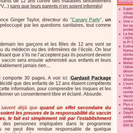
nfants de 12 ans contre des maladies sexuellement
Article
V,..)
sans que leurs parents n'en soient informés
!
Expéri
cobay
d'ind
nce Ginger Taylor, directeur du "
Canary Party
",
un
Une v
 préoccupé par les questions sanitaires, tout comme
les va
probl
La tr
l’ADN
le Pr 
e demain les garçons et les filles de 12 ans vont se
Evénem
au du médecin ou des infirmières de l’école. On leur
Namur:
isant que s’ils ne l’acceptent pas ils pourront devenir
réinf
dispon
accin sera ensuite administré aux enfants et leurs
Malai
blablement jamais rien…
l'Ath
désorm
L'incr
 comporte 30 pages. A voir ici :
Gardasil Package
désast
 décidé que des enfants de 12 ans étaient compétents
L'euro
route 
 cette information, pour comprendre les risques et les
numér
donner un consentement libre et éclairé. Absurde.
Vaccin
secon
Plus 
s savent déjà que
quand un effet secondaire du
obliga
soient les preuves de la responsabilité du vaccin
Dépôt
pétiti
es, le fait est simplement nié par l’establishment
contre
e des personnes impliquées dans le programme
000 B
ins ne peut être rendue responsable de quelque