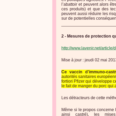
l’abattoir et peuvent alors êt
ces produits) et que des te
peuvent aussi réduire les ris
sur de potentielles conséque
_______________________
2 - Mesures de protection qu
http://www.lavenir.net/artic
Mise à jour : jeudi 02 mai 20
Ce vaccin d’immuno-castr
autorités sanitaires européenn
fortiori Pfizer qui développe 
le fait de manger du porc qui a
Les détracteurs de cette métho
Même si le propos concerne l
ainsi castré), les mis