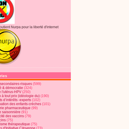
outient Nurpa pour la liberté d'internet
ries
s secondaires-risques
(599)
té & démocratie
(324)
e l'utérus-HPV
(250)
 à tout prix (idéologie du)
(190)
ts d’intérêts -experts
(102)
nation des enfants-crèches
(101)
trie pharmaceutique
(99)
e saisonnière
(91)
cité des vaccins
(79)
cins
(75)
lisme thérapeutique
(75)
s d'Initiative Citoyenne
(73)