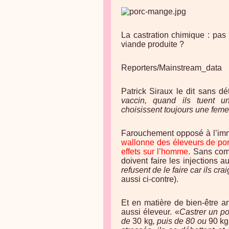
La castration chimique : pas 
viande produite ?
Reporters/Mainstream_data
Patrick Siraux le dit sans dé
vaccin, quand ils tuent u
choisissent toujours une feme
Farouchement opposé à l’imm
wallonne des éleveurs de porc
effets sur l’homme
. Sans comp
doivent faire les injections 
refusent de le faire car ils cr
aussi ci-contre).
Et en matière de bien-être an
aussi éleveur. «
Castrer un po
de
30 kg
, puis de 80 ou
90 k