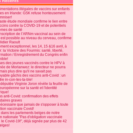
s Récents
mentations illégales de vaccins sur enfants
es en Irlande: GSK refuse honteusement
emniser!
aste étude mondiale confirme le lien entre
ccins contre la COVID-19 et de potentiels
èmes de santé
anscription de l’ARNm vaccinal au sein de
 est possible au niveau du cerveau, confirme
Didier Raoult
ent exceptionnel, les 14, 15 &16 avril, à
 la Victoire des Fourmis: santé, liberté,
ormation / Enregistrement du Congrès enfin
ible!
ses des jeunes vaccinés contre le HPV à
énée de Morlanwez: le directeur ne pourra
ais plus dire qu'il ne savait pas
oyable gâchis des vaccins anti-Covid : un
re in-con-tes-ta-ble!
députée Virginie Joron révèle la feuille de
européenne sur la santé et l'identité
ique!
s anti-Covid: confirmation des effets
daires graves
nécessaire que jamais de s'opposer à toute
tion vaccinale Covid!
 dans les parlements belges de notre
on nationale "Pas d'obligation vaccinale
 le Covid-19!", déjà signée par plus de 42
elges!