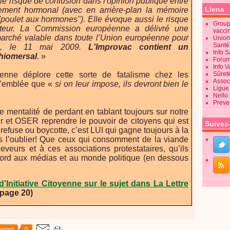
e risque de confusion dans l'opinion publique entre
Liens
itement hormonal (avec en arrière-plan la mémoire
"poulet aux hormones"). Elle évoque aussi le risque
Groupe
érateur. La Commission européenne a délivré une
vacci
 marché valable dans toute l’Union européenne pour
Union
Sant
ed, le 11 mai 2009.
L'Improvac contient un
Info 
thiomersal
. »
Forum
Info 
toyenne déplore cette sorte de fatalisme chez les
Sûret
Associ
 d’emblée que «
si on leur impose, ils devront bien le
Ligue 
Nello
Preve
e mentalité de perdant en tablant toujours sur notre
er et OSER reprendre le pouvoir de citoyens qui est
Suivez
efuse ou boycotte, c’est LUI qui gagne toujours à la
 pas l’oublier! Que ceux qui consomment de la viande
eveurs et à ces associations protestataires, qu’ils
cord aux médias et au monde politique (en dessous
d'Initiative Citoyenne sur le sujet dans La Lettre
page 20)
epost
0