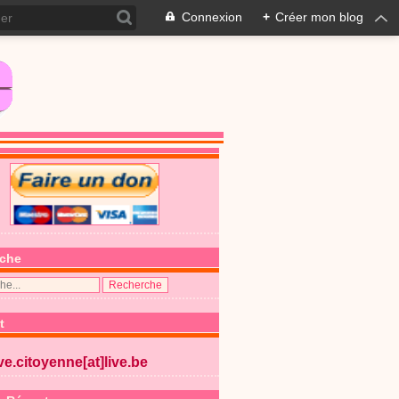
Connexion
+
Créer mon blog
che
t
ive.citoyenne[at]live.be