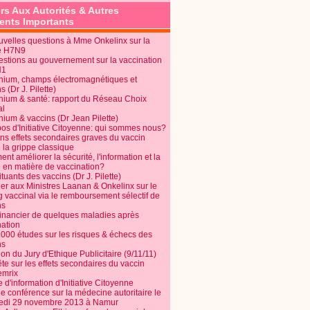
rs Aux Autorités & Autres
nts Importants
uvelles questions à Mme Onkelinx sur la
e H7N9
estions au gouvernement sur la vaccination
N1
nium, champs électromagnétiques et
s (Dr J. Pilette)
nium & santé: rapport du Réseau Choix
al
nium & vaccins (Dr Jean Pilette)
pos d'Initiative Citoyenne: qui sommes nous?
ins effets secondaires graves du vaccin
 la grippe classique
t améliorer la sécurité, l'information et la
é en matière de vaccination?
tuants des vaccins (Dr J. Pilette)
ier aux Ministres Laanan & Onkelinx sur le
g vaccinal via le remboursement sélectif de
ns
financier de quelques maladies après
nation
1000 études sur les risques & échecs des
ns
on du Jury d'Ethique Publicitaire (9/11/11)
e sur les effets secondaires du vaccin
mrix
e d'information d'Initiative Citoyenne
e conférence sur la médecine autoritaire le
edi 29 novembre 2013 à Namur