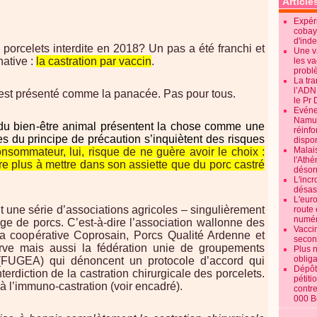
Article
Expéri
cobay
d'ind
s porcelets interdite en 2018? Un pas a été franchi et
Une v
native :
la castration par vaccin
.
les va
probl
La tr
l’ADN
est présenté comme la panacée. Pas pour tous.
le Pr 
Evénem
Namur:
du bien-être animal présentent la chose comme une
réinf
tes du principe de précaution s’inquiètent des risques
dispon
Malai
nsommateur, lui, risque de ne guère avoir le choix :
l'Ath
tre plus à mettre dans son assiette que du porc castré
désorm
L'incr
désast
L'euro
nt une série d’associations agricoles – singulièrement
route 
numér
ge de porcs. C’est-à-dire l’association wallonne des
Vaccin
a coopérative Coprosain, Porcs Qualité Ardenne et
secon
rve mais aussi la fédération unie de groupements
Plus 
obliga
s (FUGEA) qui dénoncent un protocole d’accord qui
Dépôt
terdiction de la castration chirurgicale des porcelets.
pétiti
à l’immuno-castration (voir encadré).
contre
000 B