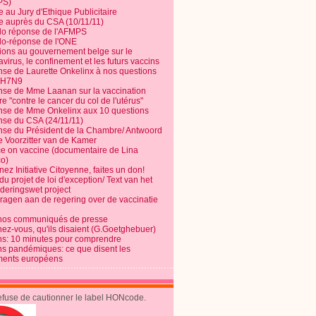
PS)
e au Jury d'Ethique Publicitaire
te auprès du CSA (10/11/11)
o réponse de l'AFMPS
o-réponse de l'ONE
ions au gouvernement belge sur le
virus, le confinement et les futurs vaccins
se de Laurette Onkelinx à nos questions
e H7N9
se de Mme Laanan sur la vaccination
re "contre le cancer du col de l'utérus"
se de Mme Onkelinx aux 10 questions
se du CSA (24/11/11)
se du Président de la Chambre/ Antwoord
e Voorzitter van de Kamer
ce on vaccine (documentaire de Lina
o)
ez Initiative Citoyenne, faites un don!
du projet de loi d'exception/ Text van het
nderingswet project
vragen aan de regering over de vaccinatie
nos communiqués de presse
nez-vous, qu'ils disaient (G.Goetghebuer)
ns: 10 minutes pour comprendre
ns pandémiques: ce que disent les
ents européens
refuse de cautionner le label HONcode.