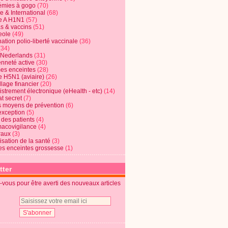
mies à gogo
(70)
e & International
(68)
e A H1N1
(57)
s & vaccins
(51)
eole
(49)
ation polio-liberté vaccinale
(36)
(34)
t Nederlands
(31)
enneté active
(30)
s enceintes
(28)
e H5N1 (aviaire)
(26)
lage financier
(20)
strement électronique (eHealth - etc)
(14)
t secret
(7)
s moyens de prévention
(6)
exception
(5)
 des patients
(4)
acovigilance
(4)
raux
(3)
risation de la santé
(3)
s enceintes grossesse
(1)
tter
vous pour être averti des nouveaux articles