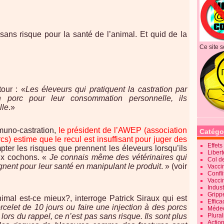
sans risque pour la santé de l’animal. Et quid de la
Ce site s
tour : «
Les éleveurs qui pratiquent la castration par
n porc pour leur consommation personnelle, ils
lle
.»
uno-castration,
le président de l’AWEP (association
Catégo
s) estime que le recul est insuffisant pour juger des
Effet
ter les risques que prennent les éleveurs lorsqu’ils
Liber
aux cochons. «
Je connais même des vétérinaires qui
Col d
aignent pour leur santé en manipulant le produit
. » (voir
Vaccin
Confli
Vacci
Indus
Gripp
imal est-ce mieux?, interroge Patrick Siraux qui est
Effica
rcelet de 10 jours ou faire une injection à des porcs
Méde
g
lors du rappel, ce n’est pas sans risque. Ils sont plus
Plura
Action