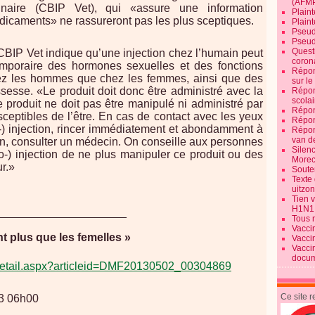
(AFM
rinaire (CBIP Vet), qui «assure une information
Plaint
dicaments» ne rassureront pas les plus sceptiques.
Plain
Pseud
Pseud
Quest
CBIP Vet indique qu’une injection chez l’humain peut
corona
mporaire des hormones sexuelles et des fonctions
Répon
hez les hommes que chez les femmes, ainsi que des
sur l
ossesse. «Le produit doit donc être administré avec la
Répon
scolai
 produit ne doit pas être manipulé ni administré par
Répon
eptibles de l’être. En cas de contact avec les yeux
Répon
-) injection, rincer immédiatement et abondamment à
Répon
van d
tion, consulter un médecin. On conseille aux personnes
Silen
o-) injection de ne plus manipuler ce produit ou des
Morec
ur.»
Souten
Texte 
uitzo
Tien 
H1N1
____________________
Tous 
Vacci
t plus que les femelles »
Vacci
Vacci
docum
le/detail.aspx?articleid=DMF20130502_00304869
Ce site 
13 06h00