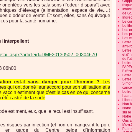
Grippe
re orientées vers les salaisons (l’odeur disparaît avec
risque
Infanr
chniques d’élevage (alimentation, espace de vie,…)
de G
ques d’odeur de verrat. Et sont, elles, sans équivoque
Ingré
nces pour la santé humaine.
Le co
Le fil
__________________________
Les e
Les pr
Les v
i interpellent
Lettr
anti-r
Lettre
le/detail.aspx?articleid=DMF20130502_00304670
et d'i
de l'u
Lettr
FAPEO
13 06h00
l'utéru
Lettre
Lettr
ation est-il sans danger pour l’homme ?
Les
Simone
es qui ont donné leur accord pour son utilisation et a
cancer
Lettr
ce vaccin estiment que c’est le cas en ce qui concerne
Laana
 été castré de la sorte
.
Libert
Non à 
Notre
de estiment, eux, que le recul est insuffisant.
sur l
Notre
Ons a
es risques par injection (et non en mangeant le porc
Mevr.
Plain
es en garde du Centre belge d’information