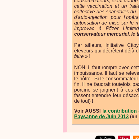
consommateurs, étant donné l
cette vaccination et un tra
collective des scandales du 
d'auto-injection pour l'op
autorisation de mise sur le
Improvac à Pfizer Limit
conservateur mercuriel, le 
Par ailleurs, Initiative Ci
éleveurs qui décrètent déjà
faire
» !
NON, il faut rompre avec cett
impuissance. Il faut se relev
le nôtre.
Si le consommateur r
fin, il ne faudrait toutefois
porcine se joignent à ces él
fassent entendre leur désac
de tout) !
Voir AUSSI
la contribution 
Paysanne de Juin 2013
(en 
R