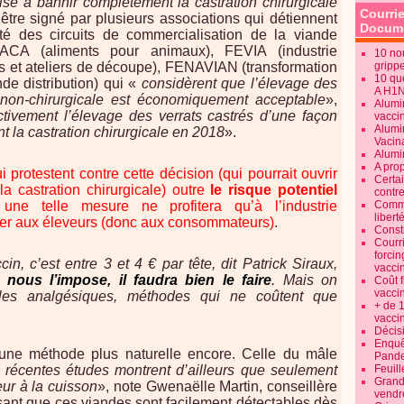
ise à bannir complètement la castration chirurgicale
Courrie
’être signé par plusieurs associations qui détiennent
Docume
lité des circuits de commercialisation de la viande
PFACA (aliments pour animaux), FEVIA (industrie
10 no
rs et ateliers de découpe), FENAVIAN (transformation
gripp
10 qu
e distribution) qui «
considèrent que l’élevage des
A H1
 non-chirurgicale est économiquement acceptable
»,
Alumi
ctivement l’élevage des verrats castrés d’une façon
vaccin
Alumi
t la castration chirurgicale en 2018
».
Vacin
Alumi
A pro
 protestent contre cette décision (qui pourrait ouvrir
Certa
 la castration chirurgicale) outre
le risque potentiel
contre
 une telle mesure ne profitera qu’à l’industrie
Commen
libert
her aux éleveurs (donc aux consommateurs)
.
Consti
Courr
forcin
in, c’est entre 3 et 4 € par tête, dit Patrick Siraux,
vacci
 nous l’impose, il faudra bien le faire
. Mais on
Coût 
vacci
u les analgésiques, méthodes qui ne coûtent que
+ de 
vacci
Décisi
Enquêt
ne méthode plus naturelle encore. Celle du mâle
Pande
 récentes études montrent d’ailleurs que seulement
Feuill
Grand
ur à la cuisson
», note Gwenaëlle Martin, conseillère
vendr
isant que ces viandes sont facilement détectables dès