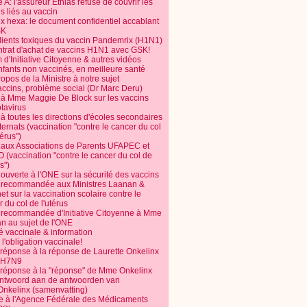
 A: l'assureur Ethias refuse de couvrir les
s liés au vaccin
ix hexa: le document confidentiel accablant
SK
dients toxiques du vaccin Pandemrix (H1N1)
ntrat d'achat de vaccins H1N1 avec GSK!
m d'Initiative Citoyenne & autres vidéos
nfants non vaccinés, en meilleure santé
opos de la Ministre à notre sujet
accins, problème social (Dr Marc Deru)
e à Mme Maggie De Block sur les vaccins
otavirus
 à toutes les directions d'écoles secondaires
nternats (vaccination "contre le cancer du col
térus")
e aux Associations de Parents UFAPEC et
 (vaccination "contre le cancer du col de
s")
 ouverte à l'ONE sur la sécurité des vaccins
e recommandée aux Ministres Laanan &
t sur la vaccination scolaire contre le
 du col de l'utérus
e recommandée d'Initiative Citoyenne à Mme
n au sujet de l'ONE
é vaccinale & information
l'obligation vaccinale!
 réponse à la réponse de Laurette Onkelinx
e H7N9
 réponse à la "réponse" de Mme Onkelinx
ntwoord aan de antwoorden van
Onkelinx (samenvatting)
te à l'Agence Fédérale des Médicaments