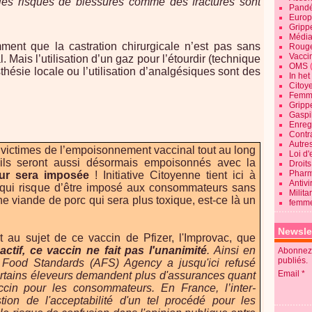
t les risques de blessures comme des fractures sont
Pandé
Europ
Gripp
Média
ment que la castration chirurgicale n’est pas sans
Roug
Vaccin
 Mais l’utilisation d’un gaz pour l’étourdir (technique
OMS
thésie locale ou l’utilisation d’analgésiques sont des
In he
Citoy
Femme
Gripp
Gaspil
Enregi
Contra
Autre
victimes de l’empoisonnement vaccinal tout au long
Loi d'
 ils seront aussi désormais empoisonnés avec la
Droits
Pharm
eur sera imposée
! Initiative Citoyenne tient ici à
Antivi
 qui risque d’être imposé aux consommateurs sans
Milita
e viande de porc qui sera plus toxique, est-ce là un
femme
Newsle
au sujet de ce vaccin de Pfizer, l'Improvac, que
ctif, ce vaccin ne fait pas l'unanimité
. Ainsi en
Abonnez-
publiés.
 Food Standards (AFS) Agency a jusqu'ici refusé
Email
 certains éleveurs demandent plus d'assurances quant
ccin pour les consommateurs. En France, l’inter-
ion de l'acceptabilité d'un tel procédé pour les