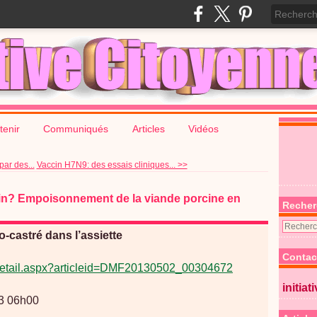
tenir
Communiqués
Articles
Vidéos
par des...
Vaccin H7N9: des essais cliniques... >>
cin? Empoisonnement de la viande porcine en
Recher
-castré dans l’assiette
Contac
le/detail.aspx?articleid=DMF20130502_00304672
initiat
13 06h00