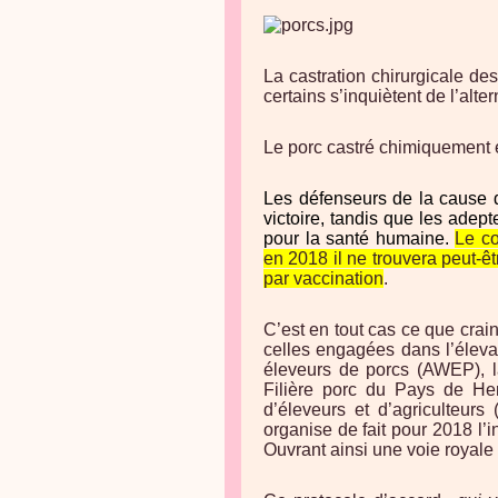
La castration chirurgicale de
certains s’inquiètent de l’alter
Le porc castré chimiquement 
Les défenseurs de la cause 
victoire, tandis que les adep
pour la santé humaine.
Le co
en 2018 il ne trouvera peut-ê
par vaccination
.
C’est en tout cas ce que crai
celles engagées dans l’éleva
éleveurs de porcs (AWEP), l
Filière porc du Pays de He
d’éleveurs et d’agriculteur
organise de fait pour 2018 l’in
Ouvrant ainsi une voie royale 