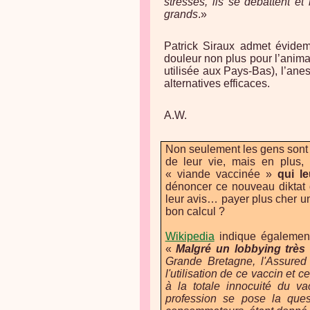
stressés, ils se débattent e
grands
.»
Patrick Siraux admet évidem
douleur non plus pour l’animal.
utilisée aux Pays-Bas), l’anes
alternatives efficaces.
A.W.
Non seulement les gens sont 
de leur vie, mais en plus,
« viande vaccinée »
qui l
dénoncer ce nouveau diktat
leur avis… payer plus cher un
bon calcul ?
Wikipedia
indique également 
«
Malgré un lobbying très a
Grande Bretagne, l'Assured
l'utilisation de ce vaccin et
à la totale innocuité du va
profession se pose la quest