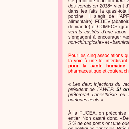
Ce protocole d’accord «
qui v
des verrats en 2018
» vient d
dans les faits la quasi-tota
porcine. Il s’agit de l’A
alimentaire), FEBEV (abattoi
de viande) et COMEOS (grand
verrats castrés d’une façon
s’engagent à encourager «
a
non-chirurgicale
» et «
banniron
Pour les cinq associations qui
la voie à une loi interdisant
pour la santé humaine
,
pharmaceutique et coûtera c
«
Les deux injections du vacc
président de l’AWEP.
Si on
préférerait l’anesthésie o
quelques cents
.»
À la FUGEA, on préconise u
entier. Non castré donc. «
De
5 % de ces porcs ont une ode
en politiques agricoles. Préc