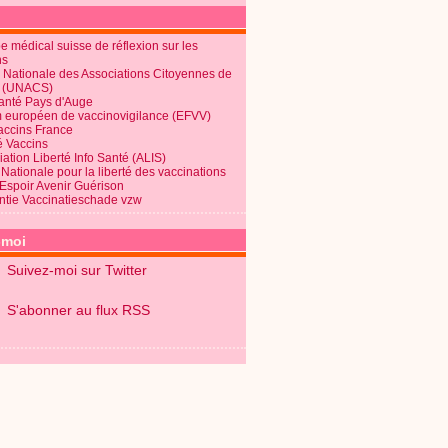
 médical suisse de réflexion sur les
ns
 Nationale des Associations Citoyennes de
é (UNACS)
Santé Pays d'Auge
 européen de vaccinovigilance (EFVV)
Vaccins France
é Vaccins
ation Liberté Info Santé (ALIS)
Nationale pour la liberté des vaccinations
 Espoir Avenir Guérison
ntie Vaccinatieschade vzw
-moi
Suivez-moi sur Twitter
S'abonner au flux RSS