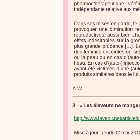
pharmocthérapeutique vété
indépendante relative aux mé
Dans ses mises en garde, le 
provoquer une diminution te
reproductives, aussi bien c
effets indésirables sur la gr
plus grande prudence […]. Le
des femmes enceintes ou susc
ou la peau ou en cas d’(auto
l’eau. En cas d’(auto-) injec
ayant été victimes d’une (aut
produits similaires dans le fut
A.W.
________________________
3 - « Les éleveurs ne mangen
http://www.lavenir.net/artic
Mise à jour : jeudi 02 mai 20