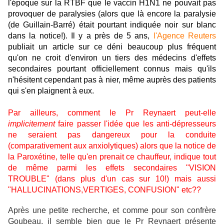
l'époque sur la RTBF que le vaccin H1N1 ne pouvait pas
provoquer de paralysies (alors que là encore la paralysie
(de Guillain-Barré) était pourtant indiquée noir sur blanc
dans la notice!). Il y a près de 5 ans,
l'Agence Reuters
publiait un article sur ce déni beaucoup plus fréquent
qu'on ne croit d'environ un tiers des médecins d'effets
secondaires pourtant officiellement connus mais qu'ils
n'hésitent cependant pas à nier, même auprès des patients
qui s'en plaignent à eux.
Par ailleurs, comment le Pr Reynaert peut-elle
implicitement
faire passer l'idée que les anti-dépresseurs
ne seraient pas dangereux pour la conduite
(comparativement aux anxiolytiques) alors que la notice de
la Paroxétine, telle qu'en prenait ce chauffeur, indique tout
de même parmi les effets secondaires "VISION
TROUBLE" (dans plus d'un cas sur 10!) mais aussi
"HALLUCINATIONS,VERTIGES, CONFUSION" etc??
Après une petite recherche, et comme pour son confrère
Goubeau, il semble bien que le Pr Reynaert présente