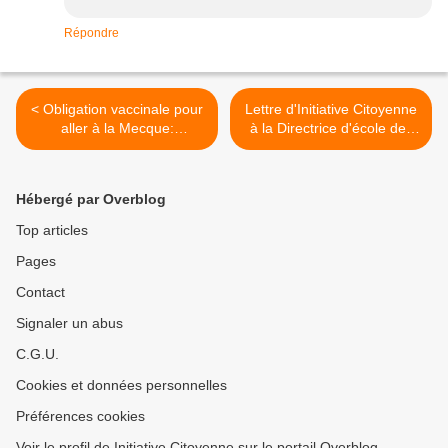
Répondre
< Obligation vaccinale pour
Lettre d'Initiative Citoyenne
aller à la Mecque:
à la Directrice d'école des
interpellation pertinente de
enfants Guéret >
l'OMS par un citoyen
Hébergé par Overblog
Top articles
Pages
Contact
Signaler un abus
C.G.U.
Cookies et données personnelles
Préférences cookies
Voir le profil de Initiative Citoyenne sur le portail Overblog