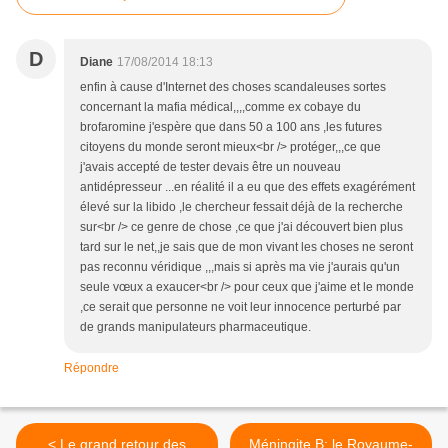
D
Diane
17/08/2014 18:13
enfin à cause d'Internet des choses scandaleuses sortes
concernant la mafia médical,,,,comme ex cobaye du
brofaromine j'espère que dans 50 a 100 ans ,les futures
citoyens du monde seront mieux<br /> protéger,,,ce que
j'avais accepté de tester devais être un nouveau
antidépresseur ...en réalité il a eu que des effets exagérément
élevé sur la libido ,le chercheur fessait déjà de la recherche
sur<br /> ce genre de chose ,ce que j'ai découvert bien plus
tard sur le net,,je sais que de mon vivant les choses ne seront
pas reconnu véridique ,,,mais si après ma vie j'aurais qu'un
seule vœux a exaucer<br /> pour ceux que j'aime et le monde
,ce serait que personne ne voit leur innocence perturbé par
de grands manipulateurs pharmaceutique.
Répondre
< Le grand retour des
Méningite B: le Royaume-