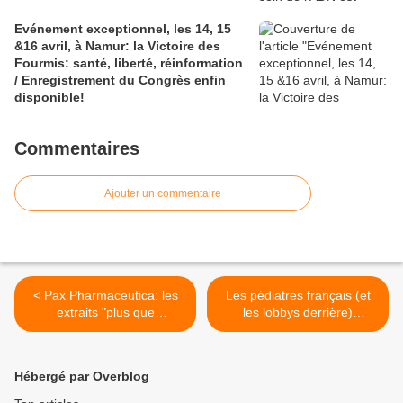
Evénement exceptionnel, les 14, 15
&16 avril, à Namur: la Victoire des
Fourmis: santé, liberté, réinformation
/ Enregistrement du Congrès enfin
disponible!
Commentaires
Ajouter un commentaire
< Pax Pharmaceutica: les
Les pédiatres français (et
extraits "plus que
les lobbys derrière)
savoureux" parus dans le
poussent à la vaccination
Journal du Médecin...
anti-rotavirus généralisée
des enfants >
Hébergé par Overblog