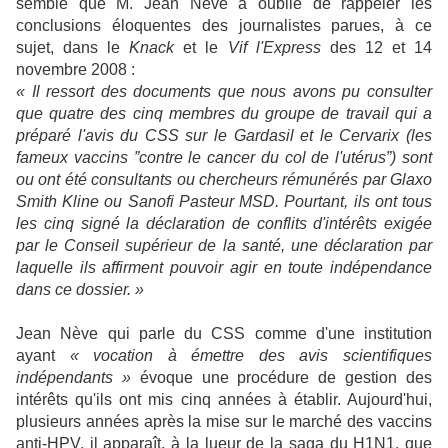
semble que M. Jean Nève a oublié de rappeler les
conclusions éloquentes des journalistes parues, à ce
sujet, dans le
Knack
et le
Vif l'Express
des 12 et 14
novembre 2008 :
« Il ressort des do
cuments que nous avons pu consulter
que quatre des cinq membres du groupe de travail qui a
préparé l'avis du CSS sur le Gardasil et le Cervarix (les
fameux vaccins ”contre le cancer du col de l'utérus”) sont
ou ont été consultants ou chercheurs rémunérés par Glaxo
Smith Kline ou Sanofi Pasteur MSD. Pourtant, ils ont tous
les cinq signé la déclaration de conflits d'intérêts exigée
par le Conseil supérieur de la santé, une déclaration par
laquelle ils affirment pouvoir agir en toute indépendance
dans ce dossier. »
Jean Nève qui parle du CSS comme d'une institution
ayant
« vocation à émettre des avis scientifiques
indépendants »
évoque une procédure de gestion des
intérêts qu'ils ont mis cinq années à établir. Aujourd'hui,
plusieurs années après la mise sur le marché des vaccins
anti-HPV, il apparaît, à la lueur de la saga du H1N1, que