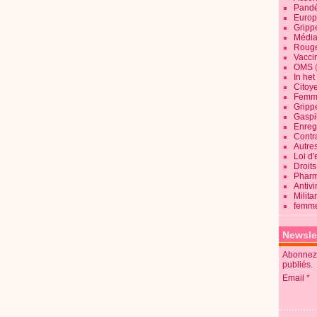
Pandé
Europ
Gripp
Média
Roug
Vaccin
OMS
In he
Citoy
Femme
Gripp
Gaspil
Enregi
Contra
Autre
Loi d'
Droits
Pharm
Antivi
Milita
femme
Newsle
Abonnez-
publiés.
Email