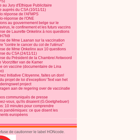
PS)
e au Jury d'Ethique Publicitaire
te auprès du CSA (10/11/11)
o réponse de l'AFMPS
o-réponse de l'ONE
ions au gouvernement belge sur le
virus, le confinement et les futurs vaccins
se de Laurette Onkelinx à nos questions
e H7N9
se de Mme Laanan sur la vaccination
re "contre le cancer du col de l'utérus"
se de Mme Onkelinx aux 10 questions
se du CSA (24/11/11)
se du Président de la Chambre/ Antwoord
e Voorzitter van de Kamer
ce on vaccine (documentaire de Lina
o)
ez Initiative Citoyenne, faites un don!
du projet de loi d'exception/ Text van het
nderingswet project
vragen aan de regering over de vaccinatie
nos communiqués de presse
nez-vous, qu'ils disaient (G.Goetghebuer)
ns: 10 minutes pour comprendre
ns pandémiques: ce que disent les
ents européens
refuse de cautionner le label HONcode.