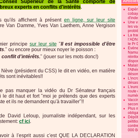
Article
Conseil Supérieur de la Santé comporte de
reux experts en conflits d'intérêts
.
Expéri
cobay
d'ind
ts qu'ils affichent à présent
en ligne, sur leur site
Une v
erre Van Damme, Yves Van Laethem, Anne Vergison
les va
probl
La tr
l’ADN
mier principe
sur leur site
"
Il est impossible d'être
le Pr 
Evénem
ts
." ou encore pour mieux noyer le poisson :
Namur:
 conflit d'intérêts.
" (jouer sur les mots donc!)
réinf
dispon
Malai
l'Ath
 Nève (président du CSS) le dit en vidéo, en matière
désorm
êts sont inévitables!!
L'incr
désast
L'euro
ne pas manquer la vidéo du Dr Sénateur français
route 
 le dit haut et fort "moi je prétends que des experts
numér
Vaccin
ste et ils ne demandent qu'à travailler"!!
secon
Plus 
obliga
e David Leloup, journaliste indépendant, sur les
Dépôt
stement:
cf ici
.
pétiti
contre
000 B
 avoir à l'esprit aussi c'est QUE LA DECLARATION