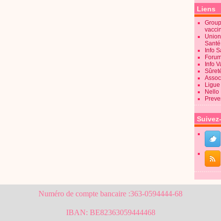
Liens
Groupe
vacci
Union
Sant
Info 
Forum
Info 
Sûret
Associ
Ligue 
Nello
Preve
Suivez
Numéro de compte bancaire :363-0594444-68
IBAN: BE82363059444468