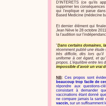
D'INTERETS (ce qu'ils appe
supprimer les conséquences né
qui l'explique et parue dan
Based Medicine (médecine ba
Et dernier élément qui final
Jean Nève le 28 octobre 2011
la l'audition sur l'indépendan
"
Dans certains domaines, la
récemment publié une étude s
très difficile, dès lors qu
uniforme à cet égard, et qu’
propos. L’équilibre entre les d
impossible d’avoir un vrai 
NB
:
Ces propos sont évide
beaucoup trop facile de ce
répondre aux questions-c
consistant à demander que
vaccinations étant donné que
ne compare jamais la santé 
vaccin,
sur un suffisamment 