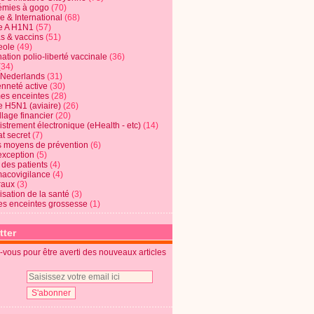
mies à gogo
(70)
e & International
(68)
e A H1N1
(57)
s & vaccins
(51)
eole
(49)
ation polio-liberté vaccinale
(36)
(34)
t Nederlands
(31)
enneté active
(30)
s enceintes
(28)
e H5N1 (aviaire)
(26)
lage financier
(20)
strement électronique (eHealth - etc)
(14)
t secret
(7)
s moyens de prévention
(6)
exception
(5)
 des patients
(4)
acovigilance
(4)
raux
(3)
risation de la santé
(3)
s enceintes grossesse
(1)
tter
vous pour être averti des nouveaux articles