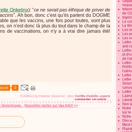
Grippe
risque
Infanr
rette Onkelinx
): "
ce ne serait pas éthique de priver de
de G
accins
". Ah bon, donc c'est qu'ils partent du DOGME
Ingré
ble que les vaccins, une fois pour toutes, sont plus
Le co
 on n'est donc là plus du tout dans le champ de la
Le fil
Les e
s de vaccinations, on n'y a à vrai dire jamais été!
Les pr
Les v
Lettr
anti-r
Lettre
et d'i
de l'u
Lettr
FAPEO
l'utéru
Lettre
Lettr
Simone
cancer
epost
0
Lettr
Laana
Published by Initiative Citoyenne
-
dans
Conflits d’intérêts -experts
commenter cet article
…
Libert
Non à 
: témoignage...
Nouvelles perles sur Vax Info!! >>
Notre
sur l
Notre
Ons a
Mevr.
Plain