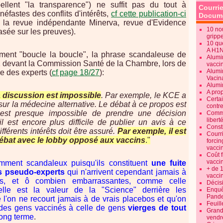
llent "la transparence") ne suffit pas du tout à
Courrie
fastes des conflits d'intérêts,
cf cette publication-ci
Docume
s la revue indépendante Minerva, revue d'Evidence
10 no
sée sur les preuves).
gripp
10 qu
A H1
ement "boucle la boucle", la phrase scandaleuse de
Alumi
 devant la Commission Santé de la Chambre, lors de
vaccin
Alumi
ce des experts (
cf page 18/27
):
Vacin
Alumi
A pro
 discussion est impossible
. Par exemple, le KCE a
Certa
ur la médecine alternative. Le débat à ce propos
est
contre
’il est presque impossible de prendre une décision
Commen
libert
il est encore plus difficile de publier un avis à ce
Consti
ifférents intérêts doit être assuré.
Par exemple, il est
Courr
débat avec le lobby opposé aux vaccins
."
forcin
vacci
Coût 
vacci
mment scandaleux puisqu'ils constituent
une fuite
+ de 
s pseudo-experts
qui n'arrivent cependant jamais à
vacci
lés, et ô combien embarrassantes, comme celle
Décisi
lle est la valeur de la "Science" derrière les
Enquêt
Pande
 l'on ne recourt jamais à de vrais placebos et qu'on
Feuill
des gens vaccinés à celle de gens
vierges de tout
Grand
long terme
.
vendr