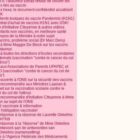
 A: l'assureur Ethias refuse de couvrir les
s liés au vaccin
ix hexa: le document confidentiel accablant
SK
dients toxiques du vaccin Pandemrix (H1N1)
ntrat d'achat de vaccins H1N1 avec GSK!
m d'Initiative Citoyenne & autres vidéos
nfants non vaccinés, en meilleure santé
opos de la Ministre à notre sujet
accins, problème social (Dr Marc Deru)
e à Mme Maggie De Block sur les vaccins
otavirus
 à toutes les directions d'écoles secondaires
nternats (vaccination "contre le cancer du col
térus")
e aux Associations de Parents UFAPEC et
 (vaccination "contre le cancer du col de
s")
 ouverte à l'ONE sur la sécurité des vaccins
e recommandée aux Ministres Laanan &
t sur la vaccination scolaire contre le
 du col de l'utérus
e recommandée d'Initiative Citoyenne à Mme
n au sujet de l'ONE
é vaccinale & information
l'obligation vaccinale!
 réponse à la réponse de Laurette Onkelinx
e H7N9
 réponse à la "réponse" de Mme Onkelinx
ntwoord aan de antwoorden van
Onkelinx (samenvatting)
te à l'Agence Fédérale des Médicaments