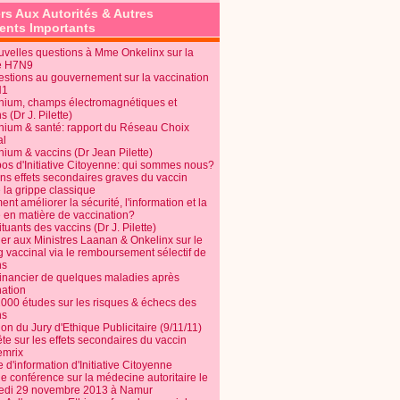
rs Aux Autorités & Autres
nts Importants
uvelles questions à Mme Onkelinx sur la
e H7N9
estions au gouvernement sur la vaccination
N1
nium, champs électromagnétiques et
s (Dr J. Pilette)
nium & santé: rapport du Réseau Choix
al
nium & vaccins (Dr Jean Pilette)
pos d'Initiative Citoyenne: qui sommes nous?
ins effets secondaires graves du vaccin
 la grippe classique
t améliorer la sécurité, l'information et la
é en matière de vaccination?
tuants des vaccins (Dr J. Pilette)
ier aux Ministres Laanan & Onkelinx sur le
g vaccinal via le remboursement sélectif de
ns
financier de quelques maladies après
nation
1000 études sur les risques & échecs des
ns
on du Jury d'Ethique Publicitaire (9/11/11)
e sur les effets secondaires du vaccin
mrix
e d'information d'Initiative Citoyenne
e conférence sur la médecine autoritaire le
edi 29 novembre 2013 à Namur