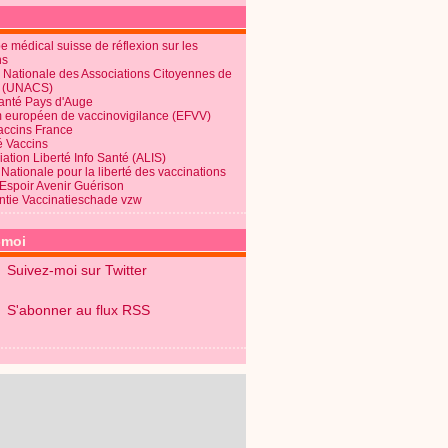
 médical suisse de réflexion sur les
ns
 Nationale des Associations Citoyennes de
é (UNACS)
Santé Pays d'Auge
 européen de vaccinovigilance (EFVV)
Vaccins France
é Vaccins
ation Liberté Info Santé (ALIS)
Nationale pour la liberté des vaccinations
 Espoir Avenir Guérison
ntie Vaccinatieschade vzw
-moi
Suivez-moi sur Twitter
S'abonner au flux RSS