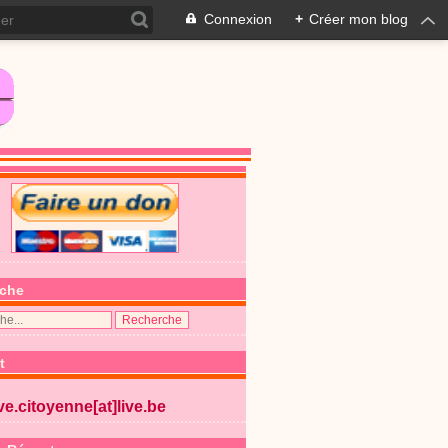
Connexion
+
Créer mon blog
che
t
ive.citoyenne[at]live.be