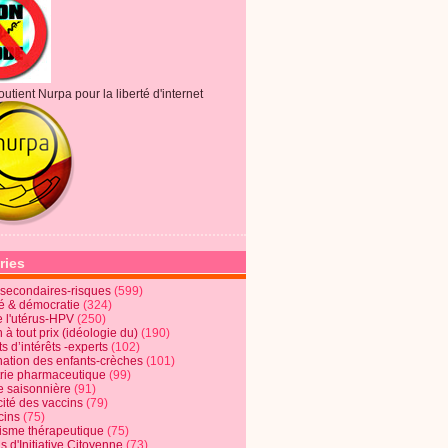
outient Nurpa pour la liberté d'internet
ries
s secondaires-risques
(599)
té & démocratie
(324)
e l'utérus-HPV
(250)
 à tout prix (idéologie du)
(190)
ts d’intérêts -experts
(102)
nation des enfants-crèches
(101)
trie pharmaceutique
(99)
e saisonnière
(91)
cité des vaccins
(79)
cins
(75)
lisme thérapeutique
(75)
s d'Initiative Citoyenne
(73)