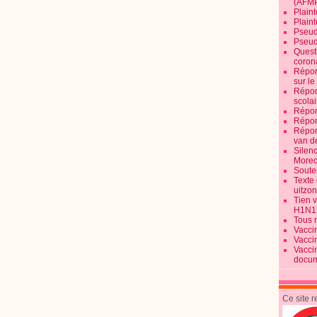
(AFM
Plaint
Plain
Pseud
Pseud
Quest
corona
Répon
sur l
Répon
scolai
Répon
Répon
Répon
van d
Silen
Morec
Souten
Texte 
uitzo
Tien 
H1N1
Tous 
Vacci
Vacci
Vacci
docum
Ce site 