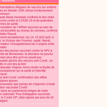
s Récents
mentations illégales de vaccins sur enfants
es en Irlande: GSK refuse honteusement
emniser!
aste étude mondiale confirme le lien entre
ccins contre la COVID-19 et de potentiels
èmes de santé
anscription de l’ARNm vaccinal au sein de
 est possible au niveau du cerveau, confirme
Didier Raoult
ent exceptionnel, les 14, 15 &16 avril, à
 la Victoire des Fourmis: santé, liberté,
ormation / Enregistrement du Congrès enfin
ible!
ses des jeunes vaccinés contre le HPV à
énée de Morlanwez: le directeur ne pourra
ais plus dire qu'il ne savait pas
oyable gâchis des vaccins anti-Covid : un
re in-con-tes-ta-ble!
députée Virginie Joron révèle la feuille de
européenne sur la santé et l'identité
ique!
s anti-Covid: confirmation des effets
daires graves
nécessaire que jamais de s'opposer à toute
tion vaccinale Covid!
 dans les parlements belges de notre
on nationale "Pas d'obligation vaccinale
 le Covid-19!", déjà signée par plus de 42
elges!