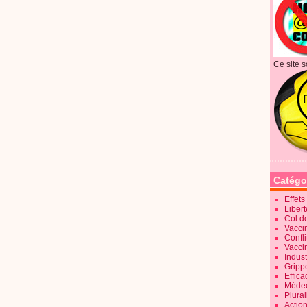
Ce site s
Catégo
Effet
Liber
Col d
Vaccin
Confli
Vacci
Indus
Gripp
Effica
Méde
Plura
Action