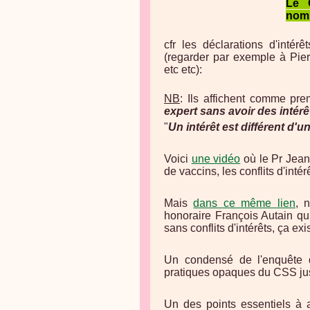
Le 
nomb
cfr les déclarations d'intérê
(regarder par exemple à Pi
etc etc):
NB
: Ils affichent comme pre
expert sans avoir des intérê
"
Un intérêt est différent d'un
Voici
une vidéo
où le Pr Jean
de vaccins, les conflits d'intér
Mais
dans ce même lien
, 
honoraire François Autain qui
sans conflits d'intérêts, ça exi
Un condensé de l'enquête d
pratiques opaques du CSS ju
Un des points essentiels à