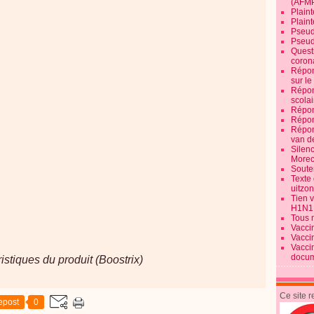
(AFM
Plaint
Plain
Pseud
Pseud
Quest
corona
Répon
sur l
Répon
scolai
Répon
Répon
Répon
van d
Silen
Morec
Souten
Texte 
uitzo
Tien 
H1N1
Tous 
Vacci
Vacci
Vacci
docum
stiques du produit (Boostrix)
Ce site 
epost
0