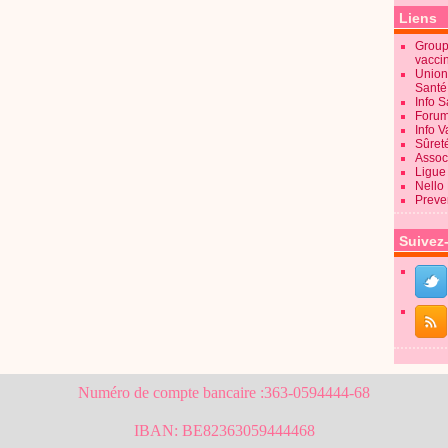
Liens
Groupe
vacci
Union
Sant
Info 
Forum
Info 
Sûret
Associ
Ligue 
Nello
Preve
Suivez
Numéro de compte bancaire :363-0594444-68
IBAN: BE82363059444468