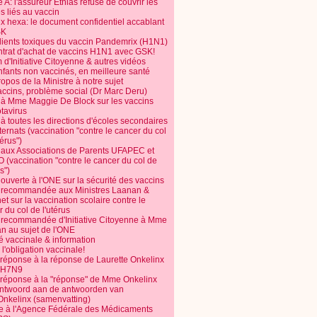
 A: l'assureur Ethias refuse de couvrir les
s liés au vaccin
ix hexa: le document confidentiel accablant
SK
dients toxiques du vaccin Pandemrix (H1N1)
ntrat d'achat de vaccins H1N1 avec GSK!
m d'Initiative Citoyenne & autres vidéos
nfants non vaccinés, en meilleure santé
opos de la Ministre à notre sujet
accins, problème social (Dr Marc Deru)
e à Mme Maggie De Block sur les vaccins
otavirus
 à toutes les directions d'écoles secondaires
nternats (vaccination "contre le cancer du col
térus")
e aux Associations de Parents UFAPEC et
 (vaccination "contre le cancer du col de
s")
 ouverte à l'ONE sur la sécurité des vaccins
e recommandée aux Ministres Laanan &
t sur la vaccination scolaire contre le
 du col de l'utérus
e recommandée d'Initiative Citoyenne à Mme
n au sujet de l'ONE
é vaccinale & information
l'obligation vaccinale!
 réponse à la réponse de Laurette Onkelinx
e H7N9
 réponse à la "réponse" de Mme Onkelinx
ntwoord aan de antwoorden van
Onkelinx (samenvatting)
te à l'Agence Fédérale des Médicaments