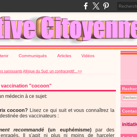
tenir
Communiqués
Articles
Vidéos
es saisissants
Afrique du Sud: un contraceptif... >>
a vaccination "cocoon"
Recher
un médecin à ce sujet:
rix cocoon?
Lisez ce qui suit et vous connaîtrez la
Contac
a destinée des vaccinateurs :
initiat
ment recommandé
(un euphémisme)
par des
enragés. Il s'agit ni plus ni moins de harceler