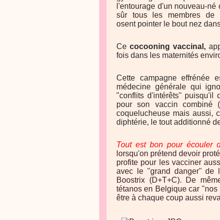
l'entourage d'un nouveau-né d
sûr tous les membres de l
osent pointer le bout nez dans
Ce
cocooning vaccinal,
app
fois dans les maternités envir
Cette campagne effrénée e
médecine générale qui ign
"conflits d'intérêts" puisqu'
pour son vaccin combiné (
coquelucheuse mais aussi, co
diphtérie, le tout additionné
Tout est bon pour écouler d
lorsqu'on prétend devoir prot
profite pour les vacciner aus
avec le "grand danger" de 
Boostrix (D+T+C). De même,
tétanos en Belgique car "nos 
être à chaque coup aussi revac