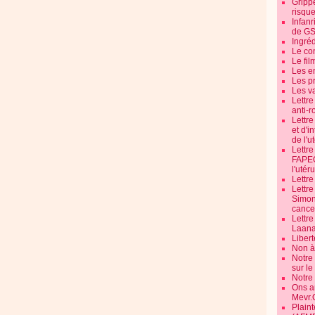
Grippe
risque
Infanr
de G
Ingré
Le co
Le fil
Les e
Les pr
Les v
Lettr
anti-r
Lettre
et d'i
de l'u
Lettr
FAPEO
l'utéru
Lettre
Lettr
Simone
cancer
Lettr
Laana
Libert
Non à 
Notre
sur l
Notre
Ons a
Mevr.
Plain