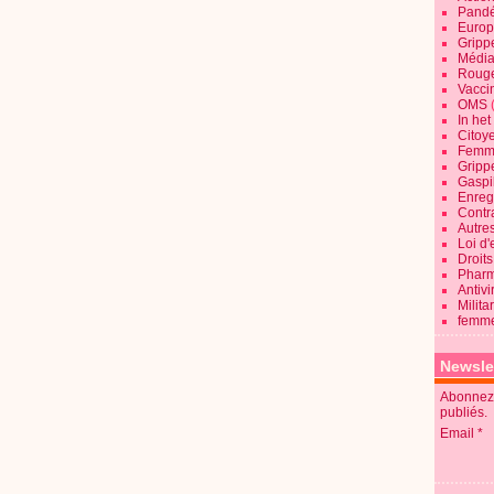
Pandé
Europ
Gripp
Média
Roug
Vaccin
OMS
In he
Citoy
Femme
Gripp
Gaspil
Enregi
Contra
Autre
Loi d'
Droits
Pharm
Antivi
Milita
femme
Newsle
Abonnez-
publiés.
Email