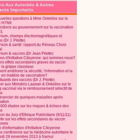
rs Aux Autorités & Autres
nts Importants
uvelles questions à Mme Onkelinx sur la
e H7N9
estions au gouvernement sur la vaccination
N1
nium, champs électromagnétiques et
s (Dr J. Pilette)
nium & santé: rapport du Réseau Choix
al
nium & vaccins (Dr Jean Pilette)
pos d'Initiative Citoyenne: qui sommes nous?
ins effets secondaires graves du vaccin
 la grippe classique
t améliorer la sécurité, l'information et la
é en matière de vaccination?
tuants des vaccins (Dr J. Pilette)
ier aux Ministres Laanan & Onkelinx sur le
g vaccinal via le remboursement sélectif de
ns
financier de quelques maladies après
nation
1000 études sur les risques & échecs des
ns
on du Jury d'Ethique Publicitaire (9/11/11)
e sur les effets secondaires du vaccin
mrix
e d'information d'Initiative Citoyenne
e conférence sur la médecine autoritaire le
edi 29 novembre 2013 à Namur