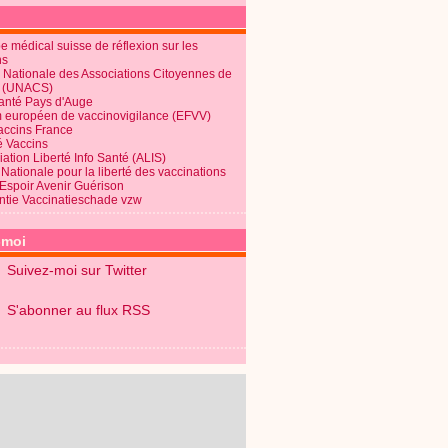
 médical suisse de réflexion sur les
ns
 Nationale des Associations Citoyennes de
é (UNACS)
Santé Pays d'Auge
 européen de vaccinovigilance (EFVV)
Vaccins France
é Vaccins
ation Liberté Info Santé (ALIS)
Nationale pour la liberté des vaccinations
 Espoir Avenir Guérison
ntie Vaccinatieschade vzw
-moi
Suivez-moi sur Twitter
S'abonner au flux RSS