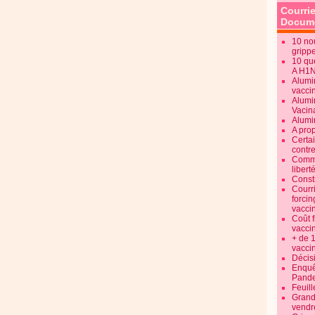
Courrie
Docume
10 no
gripp
10 qu
A H1
Alumi
vaccin
Alumi
Vacin
Alumi
A pro
Certa
contre
Commen
libert
Consti
Courr
forcin
vacci
Coût 
vacci
+ de 
vacci
Décisi
Enquêt
Pande
Feuill
Grand
vendr