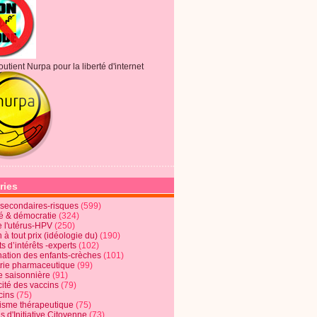
outient Nurpa pour la liberté d'internet
ries
s secondaires-risques
(599)
té & démocratie
(324)
e l'utérus-HPV
(250)
 à tout prix (idéologie du)
(190)
ts d’intérêts -experts
(102)
nation des enfants-crèches
(101)
trie pharmaceutique
(99)
e saisonnière
(91)
cité des vaccins
(79)
cins
(75)
lisme thérapeutique
(75)
s d'Initiative Citoyenne
(73)