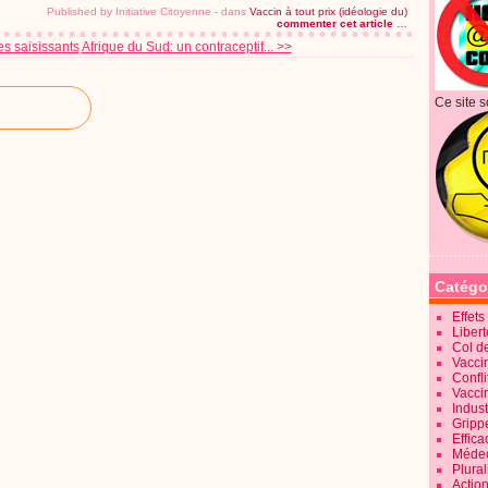
Published by Initiative Citoyenne
-
dans
Vaccin à tout prix (idéologie du)
commenter cet article
…
es saisissants
Afrique du Sud: un contraceptif... >>
Ce site s
Catégo
Effet
Liber
Col d
Vaccin
Confli
Vacci
Indus
Gripp
Effica
Méde
Plura
Action