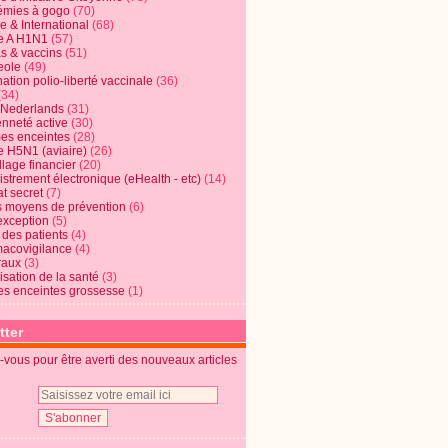
mies à gogo
(70)
e & International
(68)
e A H1N1
(57)
s & vaccins
(51)
eole
(49)
ation polio-liberté vaccinale
(36)
(34)
t Nederlands
(31)
enneté active
(30)
s enceintes
(28)
e H5N1 (aviaire)
(26)
lage financier
(20)
strement électronique (eHealth - etc)
(14)
t secret
(7)
s moyens de prévention
(6)
exception
(5)
 des patients
(4)
acovigilance
(4)
raux
(3)
risation de la santé
(3)
s enceintes grossesse
(1)
tter
vous pour être averti des nouveaux articles