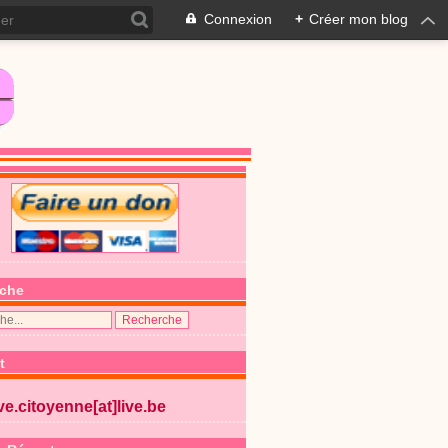
Connexion
+
Créer mon blog
che
t
ive.citoyenne[at]live.be