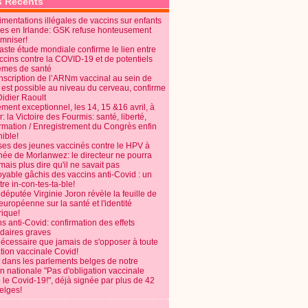
s Récents
mentations illégales de vaccins sur enfants
es en Irlande: GSK refuse honteusement
emniser!
aste étude mondiale confirme le lien entre
ccins contre la COVID-19 et de potentiels
èmes de santé
anscription de l’ARNm vaccinal au sein de
 est possible au niveau du cerveau, confirme
Didier Raoult
ent exceptionnel, les 14, 15 &16 avril, à
 la Victoire des Fourmis: santé, liberté,
ormation / Enregistrement du Congrès enfin
ible!
ses des jeunes vaccinés contre le HPV à
énée de Morlanwez: le directeur ne pourra
ais plus dire qu'il ne savait pas
oyable gâchis des vaccins anti-Covid : un
re in-con-tes-ta-ble!
députée Virginie Joron révèle la feuille de
européenne sur la santé et l'identité
ique!
s anti-Covid: confirmation des effets
daires graves
nécessaire que jamais de s'opposer à toute
tion vaccinale Covid!
 dans les parlements belges de notre
on nationale "Pas d'obligation vaccinale
 le Covid-19!", déjà signée par plus de 42
elges!