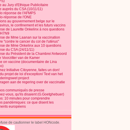
PS)
e au Jury d'Ethique Publicitaire
te auprès du CSA (10/11/11)
o réponse de l'AFMPS
o-réponse de l'ONE
ions au gouvernement belge sur le
virus, le confinement et les futurs vaccins
se de Laurette Onkelinx à nos questions
e H7N9
se de Mme Laanan sur la vaccination
re "contre le cancer du col de l'utérus"
se de Mme Onkelinx aux 10 questions
se du CSA (24/11/11)
se du Président de la Chambre/ Antwoord
e Voorzitter van de Kamer
ce on vaccine (documentaire de Lina
o)
ez Initiative Citoyenne, faites un don!
du projet de loi d'exception/ Text van het
nderingswet project
vragen aan de regering over de vaccinatie
nos communiqués de presse
nez-vous, qu'ils disaient (G.Goetghebuer)
ns: 10 minutes pour comprendre
ns pandémiques: ce que disent les
ents européens
refuse de cautionner le label HONcode.