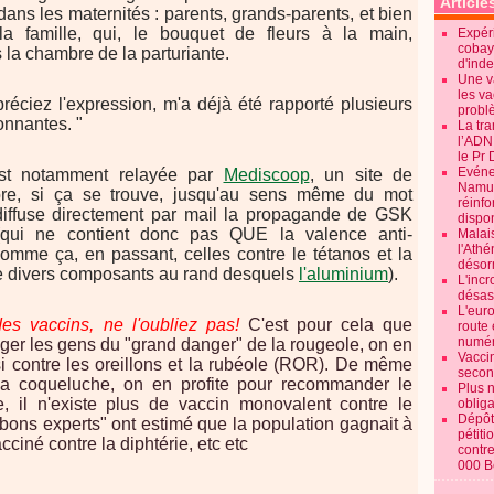
Article
ans les maternités : parents, grands-parents, et bien
a famille, qui, le bouquet de fleurs à la main,
Expéri
cobay
 la chambre de la parturiante.
d'ind
Une v
les va
réciez l'expression, m'a déjà été rapporté plusieurs
probl
onnantes. "
La tr
l’ADN
le Pr 
Evénem
st notamment relayée par
Mediscoop
, un site de
Namur:
ore, si ça se trouve, jusqu'au sens même du mot
réinf
il diffuse directement par mail la propagande de GSK
dispon
qui ne contient donc pas QUE la valence anti-
Malai
l'Ath
mme ça, en passant, celles contre le tétanos et la
désorm
 de divers composants au rand desquels
l'aluminium
).
L'incr
désast
L'euro
es vaccins, ne l'oubliez pas!
C'est pour cela que
route 
numér
éger les gens du "grand danger" de la rougeole, on en
Vaccin
si contre les oreillons et la rubéole (ROR). De même
secon
la coqueluche, on en profite pour recommander le
Plus 
 il n'existe plus de vaccin monovalent contre le
obliga
Dépôt
bons experts" ont estimé que la population gagnait à
pétiti
ciné contre la diphtérie, etc etc
contre
000 B