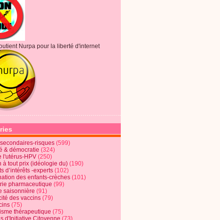
outient Nurpa pour la liberté d'internet
ries
s secondaires-risques
(599)
té & démocratie
(324)
e l'utérus-HPV
(250)
 à tout prix (idéologie du)
(190)
ts d’intérêts -experts
(102)
nation des enfants-crèches
(101)
trie pharmaceutique
(99)
e saisonnière
(91)
cité des vaccins
(79)
cins
(75)
lisme thérapeutique
(75)
s d'Initiative Citoyenne
(73)