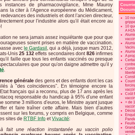
s instances de pharmacovigilance, Mme Mauroy
Courrie
Docume
sans la citer à l'Agence européenne du Médicament,
redevances des industriels et dont l'ancien directeur,
10 no
t directement pour l'industrie alors qu'il était encore au
gripp
!
10 qu
A H1
Alumi
ituation ne sera jamais assez inquiétante que pour que
vaccin
courageuses soient prises en matière de vaccination.
Alumi
Vacin
 passe avec
le Gardasil
, qui a déjà, jusque mars 2012,
Alumi
tats-Unis
25 132
effets secondaires dont
826
infirmes
A pro
qu'il faille que tous les enfants vaccinés ou presque
Certa
spectaculaires que pour qu'on daigne admettre qu'il y
contre
Commen
té
.
libert
Consti
férence générale
des gens et des enfants dont les cas
Courr
forcin
ilés à "des coïncidences". En témoigne encore la
vacci
Etat français qui a reconnu, plus de 17 ans après les
Coût 
Pentacoq responsable du handicap à 95% d'une enfant
vacci
e somme 3 millions d'euros, le Ministre ayant jusque
+ de 
vacci
ffer et faire traîner cette affaire. Mais bien d'autres
Décisi
issent sur les forums, y compris en Belgique, comme
Enquêt
es sites de
RTBF Info
et
Vivacité
:
Pande
Feuill
Grand
à fait une réaction instantanée au vaccin polio
vendr
epilepsie quelques heures après la vaccination,