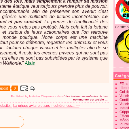
us des lois, mais simplement à remplir sa mission
ystème étatique veut toujours prendre plus de pouvoir,
ncontournable afin de préserver son avenir; c'est
génère une multitude de filiales incontrolable.
Le
el et pas societal
. La preuve de l'inefficacité des
é vous n'etes pas protégé. Mais cela fait la fortune
Ce site s
et surtout de leurs actionnaires que l'on retrouve
monde politique. Notre corps est une machine
 faut pour se défendre; regardez les animaux et vous
 : facturer chaque vaccin et les multiplier afin de se
eusement, il reste les crèches privées qui ne sont pas
u qu'elles ne sont pas subsidiées par le système que
en Wallonie
."
Alain
Catégo
Effet
Liber
epost
0
Col d
Vaccin
Published by Initiative Citoyenne
-
dans
Vaccination des enfants-crèches
commenter cet article
…
Confli
Vacci
bsite...
La grippe aviaire et ses incohérences... >>
Indus
Gripp
Effica
Méde
Plura
Action