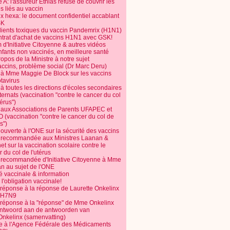
 A: l'assureur Ethias refuse de couvrir les
s liés au vaccin
ix hexa: le document confidentiel accablant
SK
dients toxiques du vaccin Pandemrix (H1N1)
ntrat d'achat de vaccins H1N1 avec GSK!
m d'Initiative Citoyenne & autres vidéos
nfants non vaccinés, en meilleure santé
opos de la Ministre à notre sujet
accins, problème social (Dr Marc Deru)
e à Mme Maggie De Block sur les vaccins
otavirus
 à toutes les directions d'écoles secondaires
nternats (vaccination "contre le cancer du col
térus")
e aux Associations de Parents UFAPEC et
 (vaccination "contre le cancer du col de
s")
 ouverte à l'ONE sur la sécurité des vaccins
e recommandée aux Ministres Laanan &
t sur la vaccination scolaire contre le
 du col de l'utérus
e recommandée d'Initiative Citoyenne à Mme
n au sujet de l'ONE
é vaccinale & information
l'obligation vaccinale!
 réponse à la réponse de Laurette Onkelinx
e H7N9
 réponse à la "réponse" de Mme Onkelinx
ntwoord aan de antwoorden van
Onkelinx (samenvatting)
te à l'Agence Fédérale des Médicaments