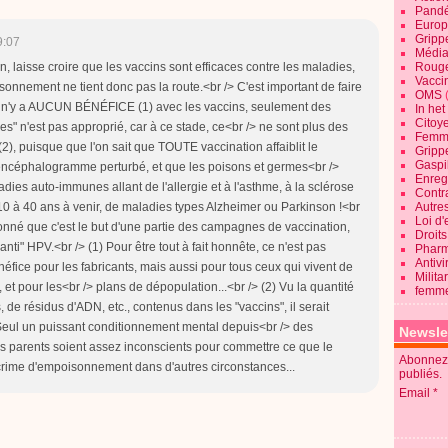
Pandé
Europ
Gripp
9:07
Média
, laisse croire que les vaccins sont efficaces contre les maladies,
Roug
Vaccin
isonnement ne tient donc pas la route.<br /> C'est important de faire
OMS
il n'y a AUCUN BÉNÉFICE (1) avec les vaccins, seulement des
In he
Citoy
ues" n'est pas approprié, car à ce stade, ce<br /> ne sont plus des
Femme
 puisque que l'on sait que TOUTE vaccination affaiblit le
Gripp
Gaspil
encéphalogramme perturbé, et que les poisons et germes<br />
Enregi
dies auto-immunes allant de l'allergie et à l'asthme, à la sclérose
Contra
10 à 40 ans à venir, de maladies types Alzheimer ou Parkinson !<br
Autre
Loi d'
 donné que c'est le but d'une partie des campagnes de vaccination,
Droits
nti" HPV.<br /> (1) Pour être tout à fait honnête, ce n'est pas
Pharm
Antivi
énéfice pour les fabricants, mais aussi pour tous ceux qui vivent de
Milita
et pour les<br /> plans de dépopulation...<br /> (2) Vu la quantité
femme
de résidus d'ADN, etc., contenus dans les "vaccins", il serait
 Seul un puissant conditionnement mental depuis<br /> des
Newsle
s parents soient assez inconscients pour commettre ce que le
Abonnez-
rime d'empoisonnement dans d'autres circonstances...
publiés.
Email