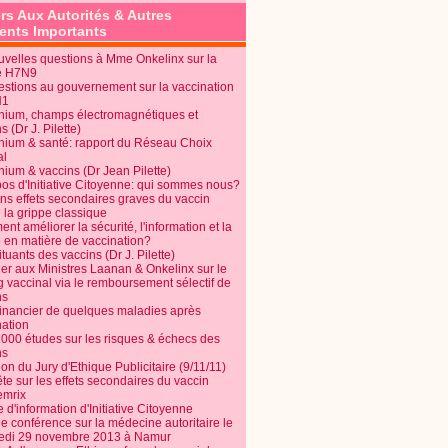
rs Aux Autorités & Autres
nts Importants
uvelles questions à Mme Onkelinx sur la
e H7N9
estions au gouvernement sur la vaccination
N1
nium, champs électromagnétiques et
s (Dr J. Pilette)
nium & santé: rapport du Réseau Choix
al
nium & vaccins (Dr Jean Pilette)
pos d'Initiative Citoyenne: qui sommes nous?
ins effets secondaires graves du vaccin
 la grippe classique
t améliorer la sécurité, l'information et la
é en matière de vaccination?
tuants des vaccins (Dr J. Pilette)
ier aux Ministres Laanan & Onkelinx sur le
g vaccinal via le remboursement sélectif de
ns
financier de quelques maladies après
nation
1000 études sur les risques & échecs des
ns
on du Jury d'Ethique Publicitaire (9/11/11)
e sur les effets secondaires du vaccin
mrix
e d'information d'Initiative Citoyenne
e conférence sur la médecine autoritaire le
edi 29 novembre 2013 à Namur