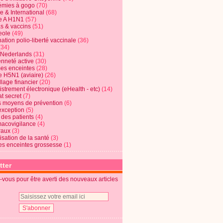
mies à gogo
(70)
e & International
(68)
e A H1N1
(57)
s & vaccins
(51)
eole
(49)
ation polio-liberté vaccinale
(36)
(34)
t Nederlands
(31)
enneté active
(30)
s enceintes
(28)
e H5N1 (aviaire)
(26)
lage financier
(20)
strement électronique (eHealth - etc)
(14)
t secret
(7)
s moyens de prévention
(6)
exception
(5)
 des patients
(4)
acovigilance
(4)
raux
(3)
risation de la santé
(3)
s enceintes grossesse
(1)
tter
vous pour être averti des nouveaux articles