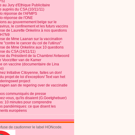
PS)
e au Jury d'Ethique Publicitaire
te auprès du CSA (10/11/11)
o réponse de l'AFMPS
o-réponse de l'ONE
ions au gouvernement belge sur le
virus, le confinement et les futurs vaccins
se de Laurette Onkelinx à nos questions
e H7N9
se de Mme Laanan sur la vaccination
re "contre le cancer du col de l'utérus"
se de Mme Onkelinx aux 10 questions
se du CSA (24/11/11)
se du Président de la Chambre/ Antwoord
e Voorzitter van de Kamer
ce on vaccine (documentaire de Lina
o)
ez Initiative Citoyenne, faites un don!
du projet de loi d'exception/ Text van het
nderingswet project
vragen aan de regering over de vaccinatie
nos communiqués de presse
nez-vous, qu'ils disaient (G.Goetghebuer)
ns: 10 minutes pour comprendre
ns pandémiques: ce que disent les
ents européens
refuse de cautionner le label HONcode.