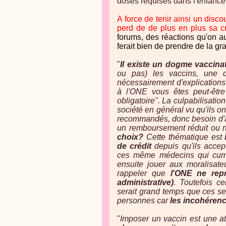
doses requises dans l'enfance
A force de tenir ainsi un disco
perd de de plus en plus sa cr
forums, des réactions qu'on a
ferait bien de prendre de la gra
"
Il existe un dogme vaccina
ou pas) les vaccins, une 
nécessairement d'explications
à l'ONE vous êtes peut-être
obligatoire". La culpabilisatio
société en général vu qu'ils on
recommandés, donc besoin d'ac
un remboursement réduit ou n
choix?
Cette thématique est 
de crédit
depuis qu'ils accept
ces même médecins qui cumul
ensuite jouer aux moralisateu
rappeler que
l'ONE ne rep
administrative)
. Toutefois ce
serait grand temps que ces ser
personnes car
les incohérenc
"
Imposer un vaccin est une att