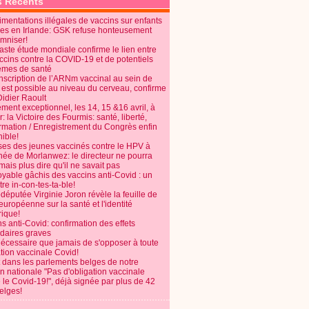
s Récents
mentations illégales de vaccins sur enfants
es en Irlande: GSK refuse honteusement
emniser!
aste étude mondiale confirme le lien entre
ccins contre la COVID-19 et de potentiels
èmes de santé
anscription de l’ARNm vaccinal au sein de
 est possible au niveau du cerveau, confirme
Didier Raoult
ent exceptionnel, les 14, 15 &16 avril, à
 la Victoire des Fourmis: santé, liberté,
ormation / Enregistrement du Congrès enfin
ible!
ses des jeunes vaccinés contre le HPV à
énée de Morlanwez: le directeur ne pourra
ais plus dire qu'il ne savait pas
oyable gâchis des vaccins anti-Covid : un
re in-con-tes-ta-ble!
députée Virginie Joron révèle la feuille de
européenne sur la santé et l'identité
ique!
s anti-Covid: confirmation des effets
daires graves
nécessaire que jamais de s'opposer à toute
tion vaccinale Covid!
 dans les parlements belges de notre
on nationale "Pas d'obligation vaccinale
 le Covid-19!", déjà signée par plus de 42
elges!