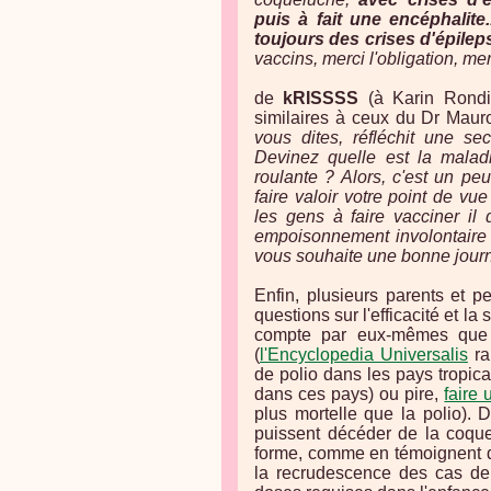
puis à fait une encéphalite
toujours des crises d'épileps
vaccins, merci l'obligation, mer
de
kRISSSS
(à Karin Rondi
similaires à ceux du Dr Mauro
vous dites, réfléchit une se
Devinez quelle est la malad
roulante ? Alors, c'est un peu 
faire valoir votre point de vue
les gens à faire vacciner il
empoisonnement involontaire
vous souhaite une bonne jour
Enfin, plusieurs parents et 
questions sur l'efficacité et la
compte par eux-mêmes que l'
(
l'Encyclopedia Universalis
ra
de polio dans les pays tropi
dans ces pays) ou pire,
faire
plus mortelle que la polio). 
puissent décéder de la coque
forme, comme en témoignent d
la recrudescence des cas de