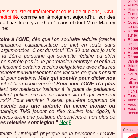
.
(AFM
Plaint
Plain
urs simpliste et littéralement cousu de fil blanc, l'ONE
Pseud
édibilité
, comme en témoignent aujourd'hui sur des
Pseud
urait pas lue il y a 10 ou 15 ans et dont Mme Mauroy
Quest
corona
ine:
Répon
sur l
toire à l'ONE
, dès que l'on souhaite réduire (crèche
Répon
scolai
campagne culpabilisatrice se met en route sans
Répon
 argumentées. C'est du vécu! "En 30 ans que je suis
Répon
 la 2ème personne qui souhaite réduire au strict
Répon
n ne s'arrête pas la, le pharmacien embraye et enfin la
van d
Silen
t fusionné certains vaccins obligatoires avec d'autres
Morec
heter individuellement ces vaccins de quoi s'ensuit
Souten
ul pour certains!
Mais qui sont-ils pour dicter nos
Texte 
uitzo
bel et bien controversée!
Pour moi, l'ONE n'a plus
Tien 
ent des médecins traitants à la place de pédiatres,
H1N1
ent petites erreurs de diagnostic et qui viennent
Tous 
rs!?!
Pour terminer il serait peut-être opportun de
Vacci
Vacci
résente pas une autorité (ni même morale ou
Vacci
rtain(e)s TMS jouent ce rôle (cultive leur égo?), il
docum
vices aient une politique de services et non plus de
es relevées sont légion
!"
Neg8
Ce site 
einte à l'intégrité physique de la personne !
L'ONE