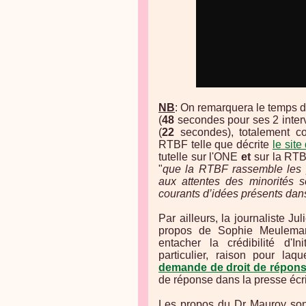
NB
: On remarquera le temps d
(
48
secondes pour ses 2 interv
(
22
secondes), totalement co
RTBF telle que décrite
le sit
tutelle sur l'ONE
et
sur la RTBF
"
que la RTBF rassemble les p
aux attentes des minorités so
courants d’idées présents dans
Par ailleurs, la journaliste Ju
propos de Sophie Meulemans
entacher la crédibilité d'
particulier, raison pour laq
demande de droit de répon
de réponse dans la presse écri
Les propos du Dr Mauroy sont 