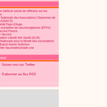
 médical suisse de réflexion sur les
ns
 Nationale des Associations Citoyennes de
é (UNACS)
Santé Pays d'Auge
 européen de vaccinovigilance (EFVV)
Vaccins France
é Vaccins
ation Liberté Info Santé (ALIS)
Nationale pour la liberté des vaccinations
 Espoir Avenir Guérison
ntie Vaccinatieschade vzw
-moi
Suivez-moi sur Twitter
S'abonner au flux RSS