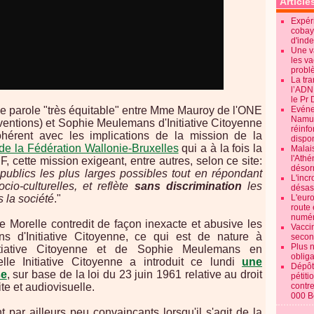
Article
Expéri
cobay
d'ind
Une v
les va
probl
La tr
l’ADN
le Pr 
e parole "très équitable" entre Mme Mauroy de l'ONE
Evénem
Namur:
entions) et Sophie Meulemans d'Initiative Citoyenne
réinf
hérent avec les implications de la mission de la
dispon
e de la Fédération Wallonie-Bruxelles
qui a à la fois la
Malai
l'Ath
, cette mission exigeant, entre autres, selon ce site:
désorm
ublics les plus larges possibles tout en répondant
L'incr
cio-culturelles, et reflète
sans discrimination
les
désast
 la société
."
L'euro
route 
numér
lie Morelle contredit de façon inexacte et abusive les
Vaccin
 d'Initiative Citoyenne, ce qui est de nature à
secon
Plus 
Initiative Citoyenne et de Sophie Meulemans en
obliga
uelle Initiative Citoyenne a introduit ce lundi
une
Dépôt
se
, sur base de la loi du 23 juin 1961 relative au droit
pétiti
te et audiovisuelle.
contre
000 B
par ailleurs peu convaincants lorsqu'il s'agit de la