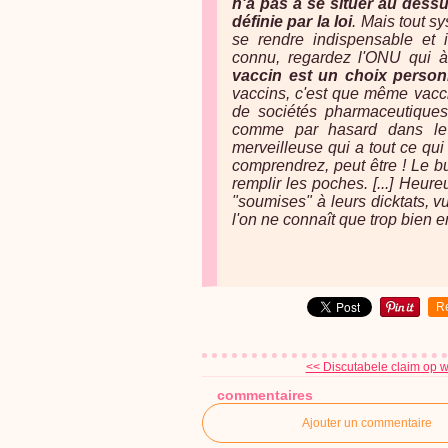
n'a pas a se situer au dess
définie par la loi
. Mais tout s
se rendre indispensable et i
connu, regardez l'ONU qui à 
vaccin est un choix personn
vaccins, c'est que même vaccin
de sociétés pharmaceutiques 
comme par hasard dans le 
merveilleuse qui a tout ce qui
comprendrez, peut être ! Le but
remplir les poches. [...] Heur
"soumises" à leurs dicktats, v
l'on ne connaît que trop bien 
R
<< Discutabele claim op we
commentaires
Ajouter un commentaire