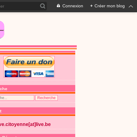
Connexion
+
Créer mon blog
che
t
ive.citoyenne[at]live.be