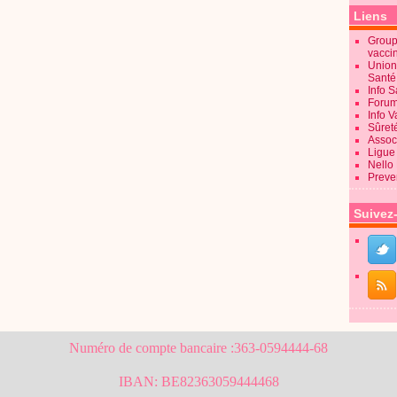
Liens
Groupe
vacci
Union
Sant
Info 
Forum
Info 
Sûret
Associ
Ligue 
Nello
Preve
Suivez
Numéro de compte bancaire :363-0594444-68
IBAN: BE82363059444468