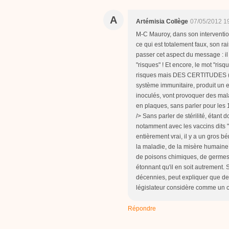
A
Artémisia Collège
07/05/2012 1
M-C Mauroy, dans son intervention
ce qui est totalement faux, son ra
passer cet aspect du message : 
"risques" ! Et encore, le mot "risq
risques mais DES CERTITUDES (2),
système immunitaire, produit un 
inoculés, vont provoquer des mala
en plaques, sans parler pour les 
/> Sans parler de stérilité, étant
notamment avec les vaccins dits "a
entièrement vrai, il y a un gros b
la maladie, de la misère humaine, 
de poisons chimiques, de germes, 
étonnant qu'il en soit autrement.
décennies, peut expliquer que de
législateur considère comme un c
Répondre