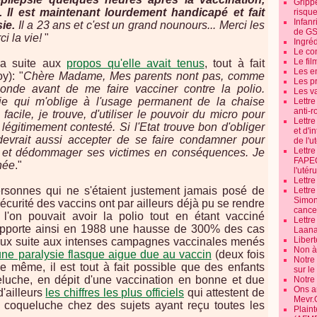
Grippe
.. Il est maintenant lourdement handicapé et fait
risque
Infanr
ie.
Il a 23 ans et c'est un grand nounours... Merci les
de G
ci la vie!
"
Ingré
Le co
Le fil
a suite aux
propos qu'elle avait tenus
, tout à fait
Les e
y): "
Chère Madame, Mes parents nont pas, comme
Les pr
conde avant de me faire vacciner contre la polio.
Les v
ie qui m'oblige à l'usage permanent de la chaise
Lettr
anti-r
facile, je trouve, d'utiliser le pouvoir du micro pour
Lettre
 légitimement contesté. Si l'Etat trouve bon d'obliger
et d'i
 devrait aussi accepter de se faire condamner pour
de l'u
Lettr
 et dédommager ses victimes en conséquences. Je
FAPEO
née
."
l'utéru
Lettre
personnes qui ne s'étaient justement jamais posé de
Lettr
Simone
 sécurité des vaccins ont par ailleurs déjà pu se rendre
cancer
on pouvait avoir la polio tout en étant vacciné
Lettr
pporte ainsi en 1988 une hausse de 300% des cas
Laana
Libert
caux suite aux intenses campagnes vaccinales menés
Non à 
 une paralysie flasque aigue due au vaccin
(deux fois
Notre
De même, il est tout à fait possible que des enfants
sur l
luche, en dépit d'une vaccination en bonne et due
Notre
Ons a
'ailleurs
les chiffres les plus officiels
qui attestent de
Mevr.
 coqueluche chez des sujets ayant reçu toutes les
Plain