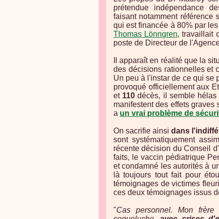
prétendue indépendance de
faisant notamment référence 
qui est financée à 80% par les 
Thomas Lönngren
, travaillai
poste de Directeur de l'Agence
Il apparaît en réalité que la s
des décisions rationnelles et 
Un peu à l'instar de ce qui se
provoqué officiellement aux E
et
110
décès, il semble hélas 
manifestent des effets graves 
a
un vrai problème de sécuri
On sacrifie ainsi
dans l'indif
sont systématiquement assim
récente décision du Conseil d'
faits, le vaccin pédiatrique 
et condamné les autorités à un
là toujours tout fait pour étou
témoignages de victimes fleur
ces deux témoignages issus d
"
Cas personnel. Mon frère 
coqueluche,
avec crises d'